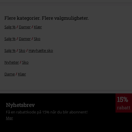
Flere kategorier. Flere valgmuligheter.
Salg %
Damer
Klær
Salg %
Damer
Sko
Salg %
Sko
Høyhælte sko
Nyheter
Sko
Dame
Klær
15%
Nyhetsbrev
rabatt
Få en rabattkode på 15% når du blir abonnent!
Mer