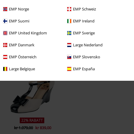
EMP Norge
EMP Schweiz
EMP Suomi
EMP Ireland
EMP United Kingdom
EMP Sverige
EMP Danmark
Large Nederland
EMP Österreich
EMP Slovensko
Siste besøk
Large Belgique
EMP España
22% RABATT
kr 1.079,00
kr 839,00