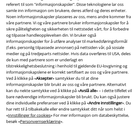
referert til som "informasjonskapsler". Disse teknologiene lar oss
samle inn informasjon om brukere, deres atferd og deres enheter.
Noen informasjonskapsler plasseres av oss, mens andre kommer fra
våre partnere. Vi og våre partnere bruker informasjonskapsler for å
sikre påliteligheten og sikkerheten til nettstedet vårt, for å forbedre
Juridisk informasjon/Vilkår
og tilpasse handleopplevelsen din. Vi bruker også
Vilkår
informasjonskapsler for å utføre analyser til markedsføringsformål
(f.eks. personlig tilpassede annonser) på nettsiden vår, på sosiale
medier og på tredjeparts nettsider. Hvis data overføres til USA, deles
Impressum
de kun med partnere som er underlagt en
tilstrekkelighetsbeslutning i henhold til gjeldende EU-lovgivning og
Konfidensialitetserklæring
informasjonskapslene er korrekt sertifisert av oss og våre partnere.
Ved å klikke på «
Aksepter
» samtykker du til at dine
Avfallshåndtering og miljøbeskyttelse
informasjonskapsler blir brukt av oss og våre partnere. Alternativt
kan du nekte samtykke ved å klikke på «
Avslå alle
» – i dette tilfellet vil
Samsvarserklæring
bare nødvendige informasjonskapsler bli brukt. Du kan også justere
dine individuelle preferanser ved å klikke på «
Andre innstillinger
». Du
har rett til å tilbakekalle eller endre samtykket ditt når som helst i
Innstillinger for cookies
«
Innstillinger for cookies
» For mer informasjon om databeskyttelse,
besøk «
Personvernserklæring
».
Angre bestilling