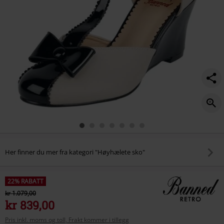
Her finner du mer fra kategori "Høyhælete sko"
22% RABATT
kr 1.079,00
kr 839,00
Pris inkl. moms og toll, Frakt kommer i tillegg