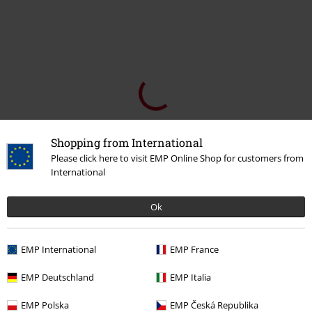
Shopping from International
Please click here to visit EMP Online Shop for customers from
International
Ok
0 Anmeldelse
EMP International
EMP France
Fortell oss hva du synes om "Bow Vixen Wedges".
EMP Deutschland
EMP Italia
Skriv anmeldelse
EMP Polska
EMP Česká Republika