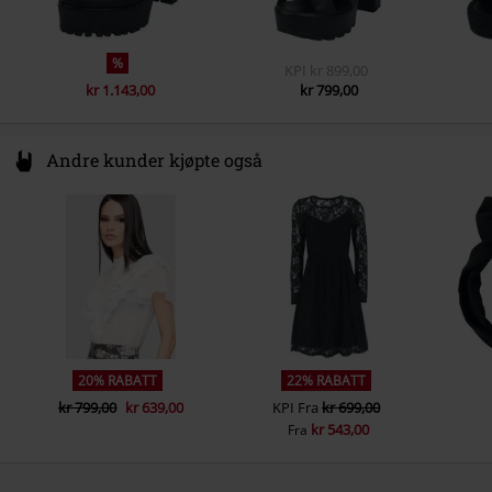
%
KPI
kr 899,00
kr 1.143,00
kr 799,00
Andre kunder kjøpte også
20% RABATT
22% RABATT
kr 799,00
kr 639,00
KPI
Fra
kr 699,00
kr 543,00
Fra