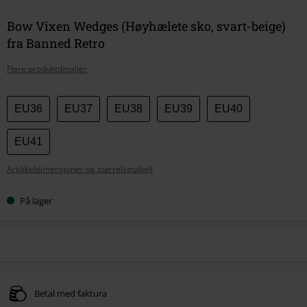
Bow Vixen Wedges (Høyhælete sko, svart-beige)
fra Banned Retro
Flere produktdetaljer
Velg
EU36
EU37
EU38
EU39
EU40
størrelse
EU41
Artikkeldimensjoner og størrelsetabell
På lager
Betal med faktura