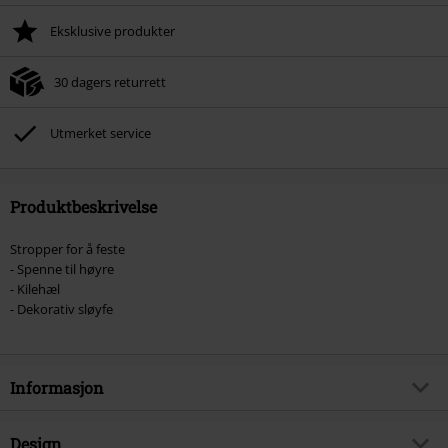
Eksklusive produkter
30 dagers returrett
Utmerket service
Produktbeskrivelse
Stropper for å feste
- Spenne til høyre
- Kilehæl
- Dekorativ sløyfe
Informasjon
Artikkelnummer
514991
Design