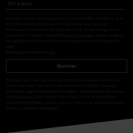
Jeg godkjenner at jeg frivillig godtar å få tilsendt EMPs nyhetsbrev og at
E.M.P Merchandising kan bruke min personlige data og sende
informasjon om produkter på et gjentatt basis. Min personlige data vil
kun bli brukt forsvarlig i henhold til
Data Privacy Policy
. Jeg kan ta tilbake
min godkjennelse når som helst ved å kontakte E.M.P Merchandising
mbH
Meld deg av nyhetsbrevet
her
.
Abonner
*Gyldig i 4 uker. Kan kun løses inn i nettbutikken. Kan ikke kombineres
med andre koder. Etter du har løst inn koden ved utsjekk vil avslaget
automatisk legges til bestillingen din. Bøker, Media, Billetter, Rammstein,
(Till) Lindemann, Die Ärzte, Die Toten Hosen, Feine Sahne Fischfilet,
Broilers, Böhse Onkelz, Gavekort & Varer som har en donasjon inkludert i
prisen er ekskludert fra tilbudet.