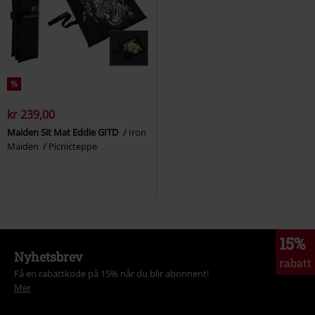
%
kr 239,00
Maiden Sit Mat Eddie GITD
Iron
Maiden
Picnicteppe
15%
Nyhetsbrev
rabatt
Få en rabattkode på 15% når du blir abonnent!
Mer