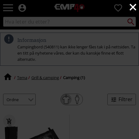
×
EMP
0
-
Musikk,
Søk
Søk
film,
i
TV
katalogen
og
Informasjon
gaming
Campingbord (540811) kan ikke lenger fåes tak i på nettsiden. Ta
merch
en titt på nyhetene våres, der kan du kanskje finne et flott
-
alternativ.
Alternativ
mote
Tema
Grill & camping
Camping (1)
Filtrer