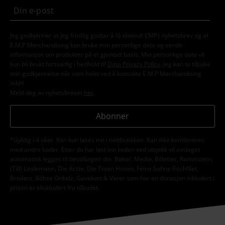
Jeg godkjenner at jeg frivillig godtar å få tilsendt EMPs nyhetsbrev og at
E.M.P Merchandising kan bruke min personlige data og sende
informasjon om produkter på et gjentatt basis. Min personlige data vil
kun bli brukt forsvarlig i henhold til
Data Privacy Policy
. Jeg kan ta tilbake
min godkjennelse når som helst ved å kontakte E.M.P Merchandising
mbH
Meld deg av nyhetsbrevet
her
.
Abonner
*Gyldig i 4 uker. Kan kun løses inn i nettbutikken. Kan ikke kombineres
med andre koder. Etter du har løst inn koden ved utsjekk vil avslaget
automatisk legges til bestillingen din. Bøker, Media, Billetter, Rammstein,
(Till) Lindemann, Die Ärzte, Die Toten Hosen, Feine Sahne Fischfilet,
Broilers, Böhse Onkelz, Gavekort & Varer som har en donasjon inkludert i
prisen er ekskludert fra tilbudet.