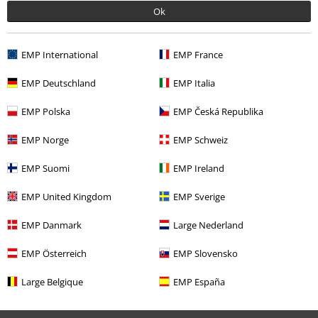
Ok
Tilbud til deg
EMP International
EMP France
Konkurranser
EMP Deutschland
EMP Italia
Gavekort
EMP Polska
EMP Česká Republika
EMP Norge
EMP Schweiz
EMP Suomi
EMP Ireland
Om EMP
EMP United Kingdom
EMP Sverige
Partnerprogrammer
EMP Danmark
Large Nederland
Bærekraftighet
EMP Österreich
EMP Slovensko
Large Belgique
EMP España