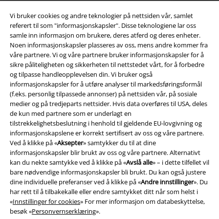
Vi bruker cookies og andre teknologier på nettsiden vår, samlet
referert til som "informasjonskapsler". Disse teknologiene lar oss
samle inn informasjon om brukere, deres atferd og deres enheter.
Noen informasjonskapsler plasseres av oss, mens andre kommer fra
Juridisk informasjon/Vilkår
våre partnere. Vi og våre partnere bruker informasjonskapsler for å
sikre påliteligheten og sikkerheten til nettstedet vårt, for å forbedre
Vilkår
og tilpasse handleopplevelsen din. Vi bruker også
informasjonskapsler for å utføre analyser til markedsføringsformål
Impressum
(f.eks. personlig tilpassede annonser) på nettsiden vår, på sosiale
medier og på tredjeparts nettsider. Hvis data overføres til USA, deles
de kun med partnere som er underlagt en
Konfidensialitetserklæring
tilstrekkelighetsbeslutning i henhold til gjeldende EU-lovgivning og
informasjonskapslene er korrekt sertifisert av oss og våre partnere.
Avfallshåndtering og miljøbeskyttelse
Ved å klikke på «
Aksepter
» samtykker du til at dine
informasjonskapsler blir brukt av oss og våre partnere. Alternativt
Samsvarserklæring
kan du nekte samtykke ved å klikke på «
Avslå alle
» – i dette tilfellet vil
bare nødvendige informasjonskapsler bli brukt. Du kan også justere
Innstillinger for cookies
dine individuelle preferanser ved å klikke på «
Andre innstillinger
». Du
har rett til å tilbakekalle eller endre samtykket ditt når som helst i
«
Innstillinger for cookies
» For mer informasjon om databeskyttelse,
Angre bestilling
besøk «
Personvernserklæring
».