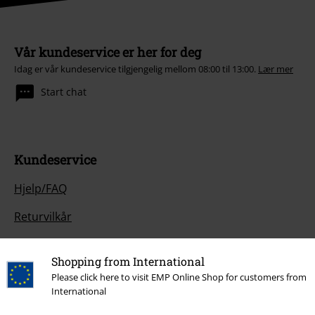
Vår kundeservice er her for deg
Idag er vår kundeservice tilgjengelig mellom 08:00 til 13:00.
Lær mer
Start chat
Kundeservice
Hjelp/FAQ
Returvilkår
Returner en vare
Shopping from International
Generell størrelsesguide
Please click here to visit EMP Online Shop for customers from
International
Betalingsmåter