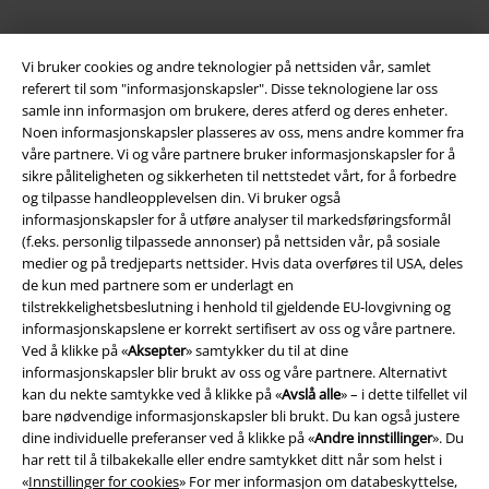
Frakt
Vi bruker cookies og andre teknologier på nettsiden vår, samlet
referert til som "informasjonskapsler". Disse teknologiene lar oss
samle inn informasjon om brukere, deres atferd og deres enheter.
Noen informasjonskapsler plasseres av oss, mens andre kommer fra
våre partnere. Vi og våre partnere bruker informasjonskapsler for å
sikre påliteligheten og sikkerheten til nettstedet vårt, for å forbedre
EMP App
og tilpasse handleopplevelsen din. Vi bruker også
Her kan du laste ned EMPs nye app helt gratis og ta del i alle de nye
informasjonskapsler for å utføre analyser til markedsføringsformål
funksjonene og fordelene!
(f.eks. personlig tilpassede annonser) på nettsiden vår, på sosiale
medier og på tredjeparts nettsider. Hvis data overføres til USA, deles
de kun med partnere som er underlagt en
tilstrekkelighetsbeslutning i henhold til gjeldende EU-lovgivning og
informasjonskapslene er korrekt sertifisert av oss og våre partnere.
Ved å klikke på «
Aksepter
» samtykker du til at dine
A Warner Music Group Company
informasjonskapsler blir brukt av oss og våre partnere. Alternativt
kan du nekte samtykke ved å klikke på «
Avslå alle
» – i dette tilfellet vil
bare nødvendige informasjonskapsler bli brukt. Du kan også justere
dine individuelle preferanser ved å klikke på «
Andre innstillinger
». Du
har rett til å tilbakekalle eller endre samtykket ditt når som helst i
«
Innstillinger for cookies
» For mer informasjon om databeskyttelse,