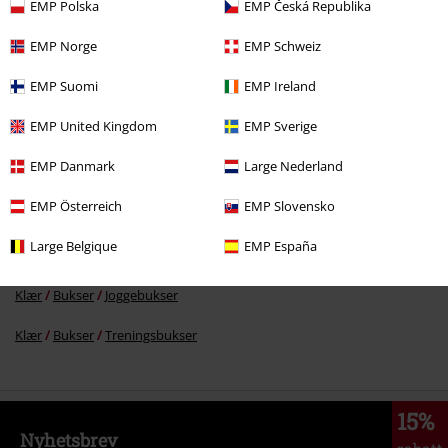
EMP Polska
EMP Česká Republika
EMP Norge
EMP Schweiz
kr 369,00
EMP Suomi
EMP Ireland
EMP United Kingdom
EMP Sverige
Flere kategorier. Flere valgmuligheter.
EMP Danmark
Large Nederland
Salg %
Klær
Bukser & Shorts
Treningsbukse
EMP Österreich
EMP Slovensko
Filmer og TV
Filmer og TV
Sesam stasjon
Klær
Large Belgique
EMP España
Klær
Bukser
Lange bukser
Klær
Bukser
Joggebukser
Klær
Bukser
Treningsbukser
15%
Nyhetsbrev