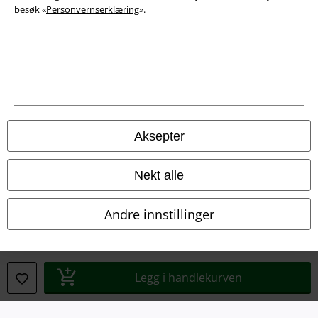
besøk «
Personvernserklæring
».
Juridisk informasjon/Vilkår
Aksepter
Vilkår
Nekt alle
Impressum
Andre innstillinger
Konfidensialitetserklæring
Avfallshåndtering og miljøbeskyttelse
Legg i handlekurven
Samsvarserklæring
Innstillinger for cookies