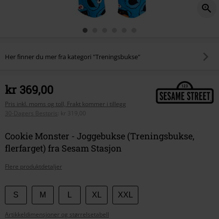
Her finner du mer fra kategori "Treningsbukse"
kr 369,00
Pris inkl. moms og toll, Frakt kommer i tillegg
30-Dagers Bestpris
:
kr 319,00
Cookie Monster - Joggebukse (Treningsbukse,
flerfarget) fra Sesam Stasjon
Flere produktdetaljer
Velg
S
M
L
XL
XXL
størrelse
Artikkeldimensjoner og størrelsetabell