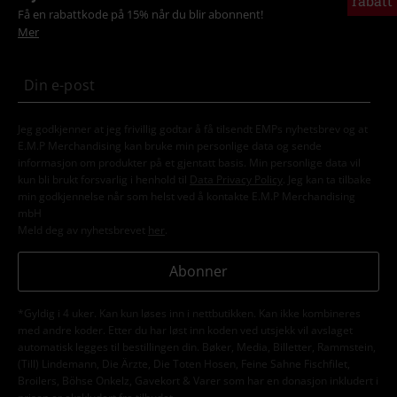
rabatt
Få en rabattkode på 15% når du blir abonnent!
Mer
Jeg godkjenner at jeg frivillig godtar å få tilsendt EMPs nyhetsbrev og at
E.M.P Merchandising kan bruke min personlige data og sende
informasjon om produkter på et gjentatt basis. Min personlige data vil
kun bli brukt forsvarlig i henhold til
Data Privacy Policy
. Jeg kan ta tilbake
min godkjennelse når som helst ved å kontakte E.M.P Merchandising
mbH
Meld deg av nyhetsbrevet
her
.
Abonner
*Gyldig i 4 uker. Kan kun løses inn i nettbutikken. Kan ikke kombineres
med andre koder. Etter du har løst inn koden ved utsjekk vil avslaget
automatisk legges til bestillingen din. Bøker, Media, Billetter, Rammstein,
(Till) Lindemann, Die Ärzte, Die Toten Hosen, Feine Sahne Fischfilet,
Broilers, Böhse Onkelz, Gavekort & Varer som har en donasjon inkludert i