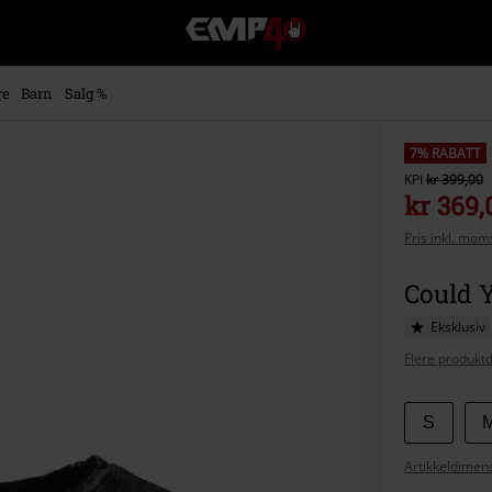
EMP
-
Musikk,
film,
re
Barn
Salg %
TV
og
gaming
7% RABATT
merch
KPI
kr 399,00
-
kr 369,
Alternativ
Pris inkl. moms
mote
Could Y
Eksklusiv
Flere produktd
Velg
S
størrel
Artikkeldimens