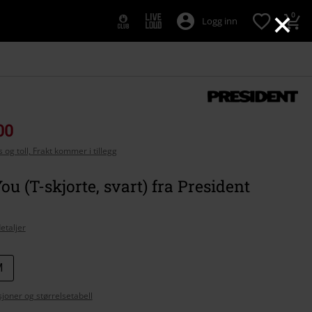
×
0
Logg inn
00
 og toll, Frakt kommer i tillegg
ou (T-skjorte, svart) fra President
etaljer
M
se
joner og størrelsetabell