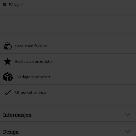
På lager
Betal med faktura
Eksklusive produkter
30 dagers returrett
Utmerket service
Informasjon
Artikkelnummer
587266
Design