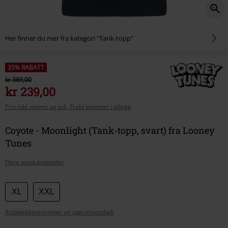
Her finner du mer fra kategori "Tank-topp"
35% RABATT
kr 369,00
kr 239,00
Pris inkl. moms og toll, Frakt kommer i tillegg
Coyote - Moonlight (Tank-topp, svart) fra Looney
Tunes
Flere produktdetaljer
Velg
XL
XXL
størrelse
Artikkeldimensjoner og størrelsetabell