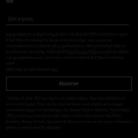
Mer
Jeg godkjenner at jeg frivillig godtar å få tilsendt EMPs nyhetsbrev og at
E.M.P Merchandising kan bruke min personlige data og sende
informasjon om produkter på et gjentatt basis. Min personlige data vil
kun bli brukt forsvarlig i henhold til
Data Privacy Policy
. Jeg kan ta tilbake
min godkjennelse når som helst ved å kontakte E.M.P Merchandising
mbH
Meld deg av nyhetsbrevet
her
.
Abonner
*Gyldig i 4 uker. Kan kun løses inn i nettbutikken. Kan ikke kombineres
med andre koder. Etter du har løst inn koden ved utsjekk vil avslaget
automatisk legges til bestillingen din. Bøker, Media, Billetter, Rammstein,
(Till) Lindemann, Die Ärzte, Die Toten Hosen, Feine Sahne Fischfilet,
Broilers, Böhse Onkelz, Gavekort & Varer som har en donasjon inkludert i
prisen er ekskludert fra tilbudet.