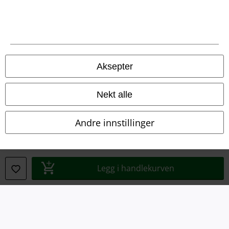
Aksepter
Juridisk informasjon/Vilkår
Vilkår
Nekt alle
Impressum
Andre innstillinger
Konfidensialitetserklæring
Avfallshåndtering og miljøbeskyttelse
Legg i handlekurven
Samsvarserklæring
Innstillinger for cookies