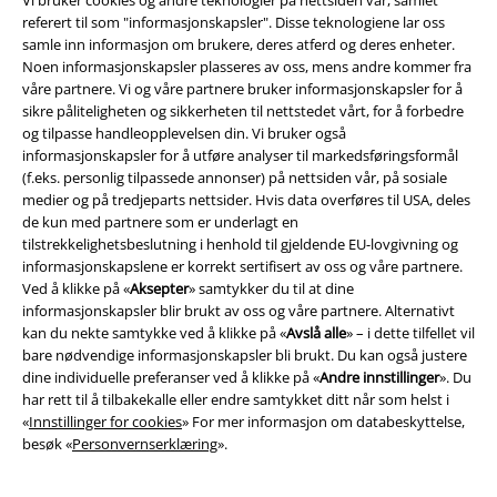
Vi bruker cookies og andre teknologier på nettsiden vår, samlet
Frakt
referert til som "informasjonskapsler". Disse teknologiene lar oss
samle inn informasjon om brukere, deres atferd og deres enheter.
Noen informasjonskapsler plasseres av oss, mens andre kommer fra
våre partnere. Vi og våre partnere bruker informasjonskapsler for å
sikre påliteligheten og sikkerheten til nettstedet vårt, for å forbedre
og tilpasse handleopplevelsen din. Vi bruker også
EMP App
informasjonskapsler for å utføre analyser til markedsføringsformål
(f.eks. personlig tilpassede annonser) på nettsiden vår, på sosiale
Her kan du laste ned EMPs nye app helt gratis og ta del i alle de nye
medier og på tredjeparts nettsider. Hvis data overføres til USA, deles
funksjonene og fordelene!
de kun med partnere som er underlagt en
tilstrekkelighetsbeslutning i henhold til gjeldende EU-lovgivning og
informasjonskapslene er korrekt sertifisert av oss og våre partnere.
Ved å klikke på «
Aksepter
» samtykker du til at dine
informasjonskapsler blir brukt av oss og våre partnere. Alternativt
kan du nekte samtykke ved å klikke på «
Avslå alle
» – i dette tilfellet vil
A Warner Music Group Company
bare nødvendige informasjonskapsler bli brukt. Du kan også justere
dine individuelle preferanser ved å klikke på «
Andre innstillinger
». Du
har rett til å tilbakekalle eller endre samtykket ditt når som helst i
«
Innstillinger for cookies
» For mer informasjon om databeskyttelse,
besøk «
Personvernserklæring
».