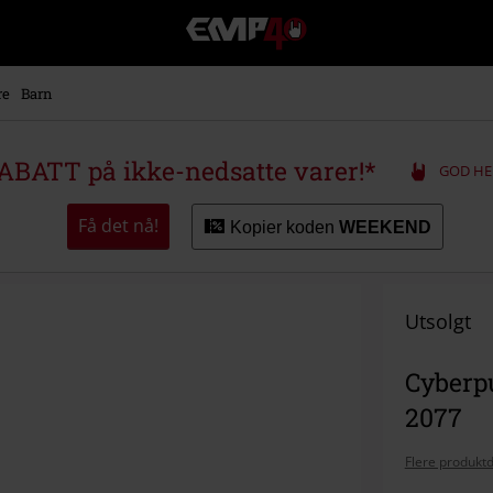
EMP
-
Musikk,
film,
re
Barn
TV
og
gaming
ABATT på ikke-nedsatte varer!*
GOD HE
merch
-
Alternativ
Få det nå!
Kopier koden
WEEKEND
mote
Utsolgt
Cyberpu
2077
Flere produktd