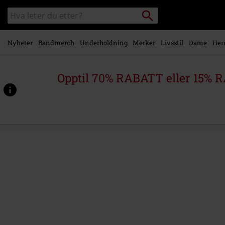
Skipp til
Søk
Søk
hovedinnhold
i
katalogen
Nyheter
Bandmerch
Underholdning
Merker
Livsstil
Dame
Her
Opptil 70% RABATT eller 15% R
https://www.emp-
shop.no/p/cyberpunk-
2077-
radio-
vol.1/570322St.html