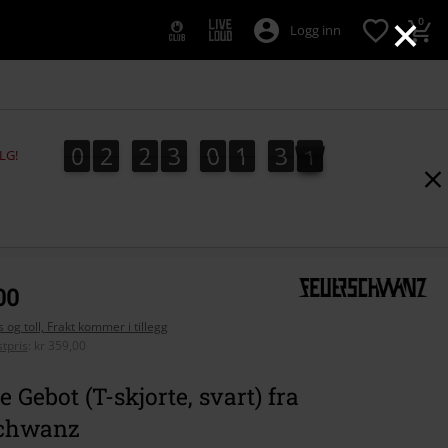
×
0
Logg inn
0
2
2
3
0
1
2
9
0
2
2
3
0
1
2
8
9
8
3
0
LG!
00
 og toll, Frakt kommer i tillegg
tpris
:
kr 359,00
e Gebot (T-skjorte, svart) fra
chwanz