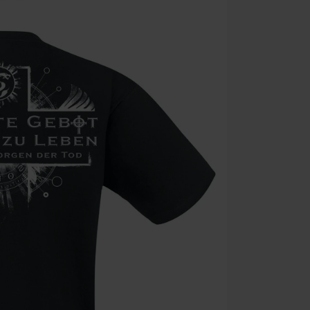
Kun på nett. 
Når du har skr
Kan ikke komb
salgsvarer, bø
Ärzte, Die Tot