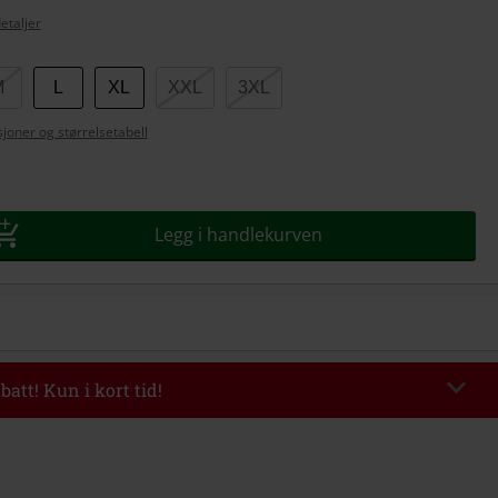
etaljer
M
L
XL
XXL
3XL
se
joner og størrelsetabell
Legg i handlekurven
batt! Kun i kort tid!
EKEND
Kopier koden
l 09/08/2026