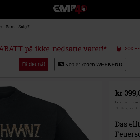
EMP
-
Musikk,
film,
re
Barn
Salg %
TV
og
gaming
ABATT på ikke-nedsatte varer!*
GOD HE
merch
-
Alternativ
Få det nå!
Kopier koden
WEEKEND
mote
kr 399,
Pris inkl. moms
30-Dagers Bes
Das elft
Feuers