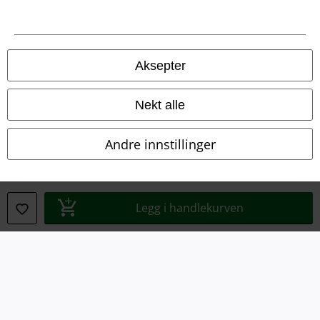
Aksepter
Juridisk informasjon/Vilkår
Vilkår
Nekt alle
Impressum
Andre innstillinger
Konfidensialitetserklæring
Avfallshåndtering og miljøbeskyttelse
Legg i handlekurven
Samsvarserklæring
Innstillinger for cookies
Angre bestilling
Alle priser inkluderer moms og skatt.
Frakt er ikke inkludert
.