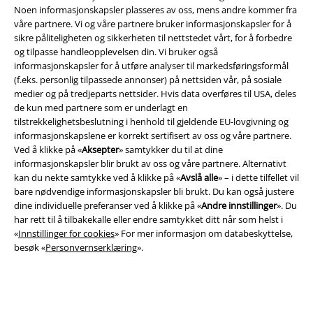
Noen informasjonskapsler plasseres av oss, mens andre kommer fra
våre partnere. Vi og våre partnere bruker informasjonskapsler for å
sikre påliteligheten og sikkerheten til nettstedet vårt, for å forbedre
og tilpasse handleopplevelsen din. Vi bruker også
EMP App
informasjonskapsler for å utføre analyser til markedsføringsformål
Her kan du laste ned EMPs nye app helt gratis og ta del i alle de nye
(f.eks. personlig tilpassede annonser) på nettsiden vår, på sosiale
funksjonene og fordelene!
medier og på tredjeparts nettsider. Hvis data overføres til USA, deles
de kun med partnere som er underlagt en
tilstrekkelighetsbeslutning i henhold til gjeldende EU-lovgivning og
informasjonskapslene er korrekt sertifisert av oss og våre partnere.
Ved å klikke på «
Aksepter
» samtykker du til at dine
informasjonskapsler blir brukt av oss og våre partnere. Alternativt
A Warner Music Group Company
kan du nekte samtykke ved å klikke på «
Avslå alle
» – i dette tilfellet vil
bare nødvendige informasjonskapsler bli brukt. Du kan også justere
dine individuelle preferanser ved å klikke på «
Andre innstillinger
». Du
har rett til å tilbakekalle eller endre samtykket ditt når som helst i
«
Innstillinger for cookies
» For mer informasjon om databeskyttelse,
besøk «
Personvernserklæring
».