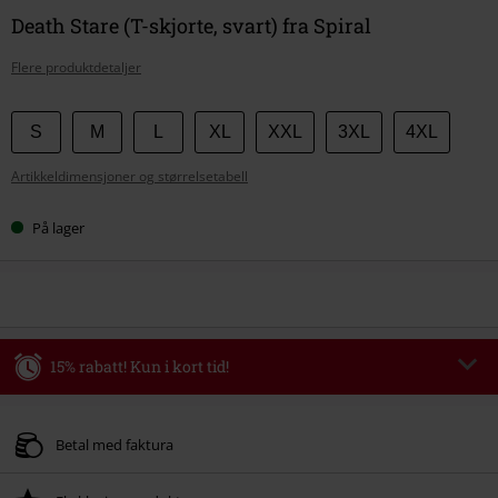
Death Stare (T-skjorte, svart) fra Spiral
Flere produktdetaljer
Velg
S
M
L
XL
XXL
3XL
4XL
størrelse
Artikkeldimensjoner og størrelsetabell
På lager
15% rabatt! Kun i kort tid!
Kode
AFTERWORK
Kopier koden
Gyldig kun den 06/08/2026 fra klokken 16:00 til klokken 23:59.
Betal med faktura
Kun på nett. Minimums ordreverdi 699 kr.