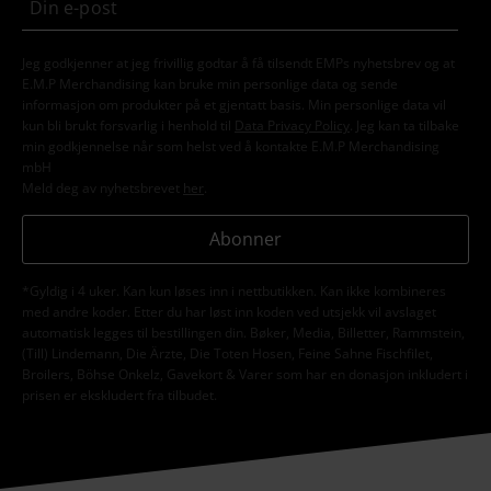
Jeg godkjenner at jeg frivillig godtar å få tilsendt EMPs nyhetsbrev og at
E.M.P Merchandising kan bruke min personlige data og sende
informasjon om produkter på et gjentatt basis. Min personlige data vil
kun bli brukt forsvarlig i henhold til
Data Privacy Policy
. Jeg kan ta tilbake
min godkjennelse når som helst ved å kontakte E.M.P Merchandising
mbH
Meld deg av nyhetsbrevet
her
.
Abonner
*Gyldig i 4 uker. Kan kun løses inn i nettbutikken. Kan ikke kombineres
med andre koder. Etter du har løst inn koden ved utsjekk vil avslaget
automatisk legges til bestillingen din. Bøker, Media, Billetter, Rammstein,
(Till) Lindemann, Die Ärzte, Die Toten Hosen, Feine Sahne Fischfilet,
Broilers, Böhse Onkelz, Gavekort & Varer som har en donasjon inkludert i
prisen er ekskludert fra tilbudet.