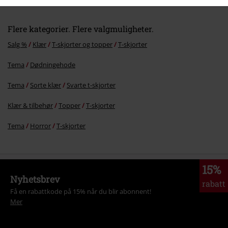
Flere kategorier. Flere valgmuligheter.
Salg %
Klær
T-skjorter og topper
T-skjorter
Tema
Dødningehode
Tema
Sorte klær
Svarte t-skjorter
Klær & tilbehør
Topper
T-skjorter
Tema
Horror
T-skjorter
15%
Nyhetsbrev
rabatt
Få en rabattkode på 15% når du blir abonnent!
Mer