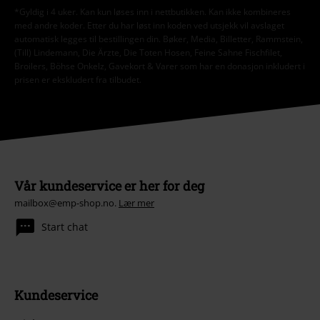
*Gyldig i 4 uker. Kan kun løses inn i nettbutikken. Kan ikke kombineres
med andre koder. Etter du har løst inn koden ved utsjekk vil avslaget
automatisk legges til bestillingen din. Bøker, Media, Billetter, Rammstein,
(Till) Lindemann, Die Ärzte, Die Toten Hosen, Feine Sahne Fischfilet,
Broilers, Böhse Onkelz, Gavekort & Varer som har en donasjon inkludert i
prisen er ekskludert fra tilbudet.
Vår kundeservice er her for deg
mailbox@emp-shop.no.
Lær mer
Start chat
Kundeservice