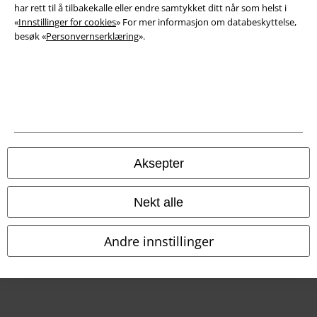
har rett til å tilbakekalle eller endre samtykket ditt når som helst i
Avfallshåndtering og miljøbeskyttelse
«
Innstillinger for cookies
» For mer informasjon om databeskyttelse,
besøk «
Personvernserklæring
».
Samsvarserklæring
Innstillinger for cookies
Angre bestilling
Alle priser inkluderer moms og skatt.
Frakt er ikke inkludert
.
© 1986-2026 E.M.P. Merchandising HGmbH
Aksepter
Nekt alle
EMP Online Shops
Andre innstillinger
EMP International
EMP France
EMP Deutschland