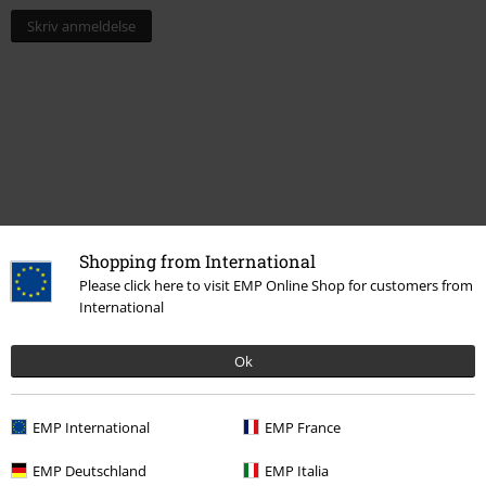
Skriv anmeldelse
Shopping from International
Please click here to visit EMP Online Shop for customers from
International
Flere kategorier. Flere valgmuligheter.
Bandmerch
Media
LPer
Ok
Salg %
Media
Vinyl
EMP International
EMP France
Bandmerch
Top Bands
Venom
EMP Deutschland
EMP Italia
Bandmerch
Sjanger
Thrash Metal