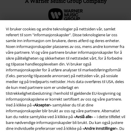
A Warner Music Group Company
Vi bruker cookies og andre teknologier på nettsiden vår, samlet
referert til som "informasjonskapsler". Disse teknologiene lar oss
samle inn informasjon om brukere, deres atferd og deres enheter.
Noen informasjonskapsler plasseres av oss, mens andre kommer fra
våre partnere. Vi og våre partnere bruker informasjonskapsler for å
sikre påliteligheten og sikkerheten til nettstedet vårt, for å forbedre
og tilpasse handleopplevelsen din. Vi bruker også
informasjonskapsler for å utføre analyser til markedsføringsformål
(f.eks. personlig tilpassede annonser) på nettsiden vår, på sosiale
medier og på tredjeparts nettsider. Hvis data overføres til USA, deles
Juridisk informasjon/Vilkår
de kun med partnere som er underlagt en
tilstrekkelighetsbeslutning i henhold til gjeldende EU-lovgivning og
Vilkår
informasjonskapslene er korrekt sertifisert av oss og våre partnere.
Ved å klikke på «
Aksepter
» samtykker du til at dine
Impressum
informasjonskapsler blir brukt av oss og våre partnere. Alternativt
kan du nekte samtykke ved å klikke på «
Avslå alle
» – i dette tilfellet vil
Konfidensialitetserklæring
bare nødvendige informasjonskapsler bli brukt. Du kan også justere
dine individuelle preferanser ved å klikke på «
Andre innstillinger
». Du