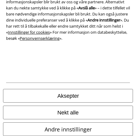
informasjonskapsler blir brukt av oss og våre partnere. Alternativt
Impressum
kan du nekte samtykke ved å klikke på «
Avslå alle
» – i dette tilfellet vil
bare nødvendige informasjonskapsler bli brukt. Du kan også justere
dine individuelle preferanser ved å klikke på «
Andre innstillinger
». Du
Konfidensialitetserklæring
har rett til å tilbakekalle eller endre samtykket ditt når som helst i
«
Innstillinger for cookies
» For mer informasjon om databeskyttelse,
Avfallshåndtering og miljøbeskyttelse
besøk «
Personvernserklæring
».
Samsvarserklæring
Innstillinger for cookies
Angre bestilling
Alle priser inkluderer moms og skatt.
Frakt er ikke inkludert
.
Aksepter
© 1986-2026 E.M.P. Merchandising HGmbH
Nekt alle
Andre innstillinger
EMP Online Shops