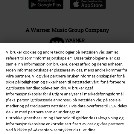
A Warner Music Group Company
Vi bruker cookies og andre teknologier på nettsiden vår, samlet
referert til som "informasjonskapsler". Disse teknologiene lar oss
samle inn informasjon om brukere, deres atferd og deres enheter.
Noen informasjonskapsler plasseres av oss, mens andre kommer fra
våre partnere. Vi og våre partnere bruker informasjonskapsler for å
sikre påliteligheten og sikkerheten til nettstedet vårt, for å forbedre
og tilpasse handleopplevelsen din. Vi bruker også
informasjonskapsler for å utføre analyser til markedsføringsformål
(f.eks. personlig tilpassede annonser) på nettsiden vår, på sosiale
medier og på tredjeparts nettsider. Hvis data overføres til USA, deles
de kun med partnere som er underlagt en
Juridisk informasjon/Vilkår
tilstrekkelighetsbeslutning i henhold til gjeldende EU-lovgivning og
informasjonskapslene er korrekt sertifisert av oss og våre partnere.
Vilkår
Ved å klikke på «
Aksepter
» samtykker du til at dine