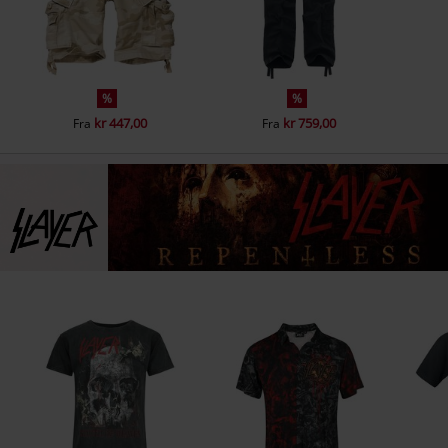
%
%
kr 447,00
kr 759,00
Fra
Fra