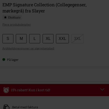
EMP Signature Collection (Collegegenser,
mørkegrå) fra Slayer
Eksklusiv
Flere produktdetaljer
Velg
S
M
L
XL
XXL
3XL
størrelse
Artikkeldimensjoner og størrelsetabell
På lager
15% rabatt! Kun i kort tid!
Kode
WEEKEND
Kopier koden
Gyldig fram til 09/08/2026
Betal med faktura