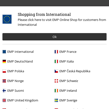
Siste besøk
Shopping from International
Please click here to visit EMP Online Shop for customers from
International
Ok
EMP International
EMP France
EMP Deutschland
EMP Italia
kr 949,00
EMP Polska
EMP Česká Republika
EMP Norge
EMP Schweiz
Flere kategorier. Flere valgmuligheter.
EMP Suomi
EMP Ireland
Store størrelser
Herre
Gensere
EMP United Kingdom
EMP Sverige
Klær & tilbehør
Topper
Collegegensere