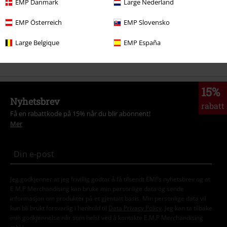
EMP Danmark
Large Nederland
Store størrelser
Gensere
Sweatshirts
EMP Österreich
EMP Slovensko
Salg %
Herre
Klær
Genser og hettegenser
Collegegensere
Large Belgique
EMP España
Klær
Gensere
Collegegensere
15%
Nyhetsbrev
rabatt
Få en rabattkode på 15% når du blir abonnent!
Mer
Jeg godkjenner at jeg frivillig godtar å få tilsendt EMPs nyhetsbrev og at
E.M.P Merchandising kan bruke min personlige data og sende
informasjon om produkter på et gjentatt basis. Min personlige data vil
kun bli brukt forsvarlig i henhold til
Data Privacy Policy
. Jeg kan ta tilbake
min godkjennelse når som helst ved å kontakte E.M.P Merchandising