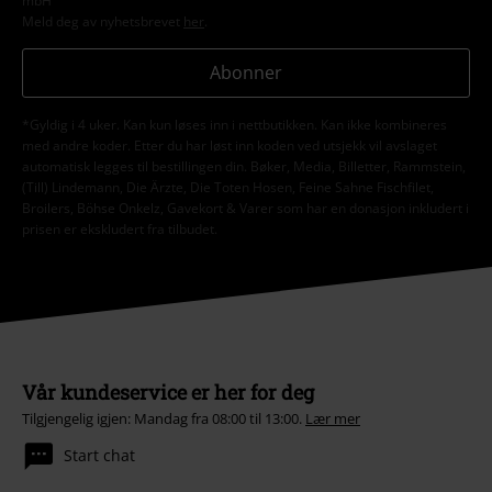
mbH
Meld deg av nyhetsbrevet
her
.
Abonner
*Gyldig i 4 uker. Kan kun løses inn i nettbutikken. Kan ikke kombineres
med andre koder. Etter du har løst inn koden ved utsjekk vil avslaget
automatisk legges til bestillingen din. Bøker, Media, Billetter, Rammstein,
(Till) Lindemann, Die Ärzte, Die Toten Hosen, Feine Sahne Fischfilet,
Broilers, Böhse Onkelz, Gavekort & Varer som har en donasjon inkludert i
prisen er ekskludert fra tilbudet.
Vår kundeservice er her for deg
Tilgjengelig igjen: Mandag fra 08:00 til 13:00.
Lær mer
Start chat