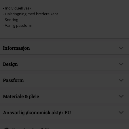
- Individuell vask
- Halsringning med bredere kant
- Snøring
- Vanlig passform
Informasjon
Artikkelnummer
580493
Design
Tittel
Essential T-skjorte med
Snøringsdetalj
Produkttype
T-skjorte
Passform
Brand
Black Premium by EMP
Mønster
grei
Passform/topp
Normal
Eksklusiv
Ja
Vaskeråd
Materiale & pleie
Acid Wash
Lengde
Normal
Produkt kategori
Rock wear
Med trykk
ja
Ytre materiale
100% bomull
Ansvarlig økonomisk aktør EU
Signature
nei
Detaljer
Blonder, Tilpasset vask. Hvert
Material
Jersey
plagg er unikt.
Dato for offentliggjørelsen
27/06/2025
E.M.P. Merchandising Handelsgesellschaft mbH
Vaskeinstruksjon
Maskinvaskes
halsringning
V-utringning