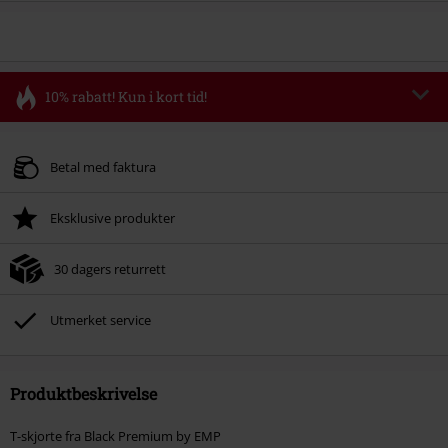
10% rabatt! Kun i kort tid!
Kode
FLASH
Kopier koden
Gyldig fram til 11/08/2026
Betal med faktura
Kun på nett. Minimums ordreverdi 699 kr.
Eksklusive produkter
Når du har skrevet inn koden, vil rabatten automatisk bli trukket fra i
handlekurven.
30 dagers returrett
Kan ikke kombineres med andre kampanjekoder. Følgende er ekskludert fra
rabatten: ikke-salgsvarer, bøker, media, billetter, Rammstein, (Till)
Lindemann, Böhse Onkelz, Broilers, Die Ärzte, Die Toten Hosen, Metality,
Utmerket service
gavekort og varer som inkluderer en donasjon.
Produktbeskrivelse
T-skjorte fra Black Premium by EMP