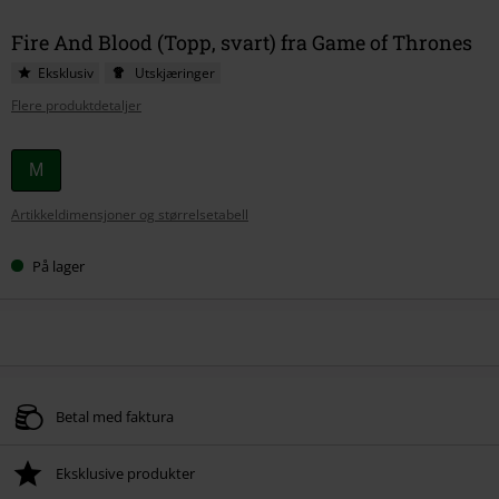
Fire And Blood (Topp, svart) fra Game of Thrones
Eksklusiv
Utskjæringer
Flere produktdetaljer
Velg
M
størrelse
Artikkeldimensjoner og størrelsetabell
På lager
Betal med faktura
Eksklusive produkter