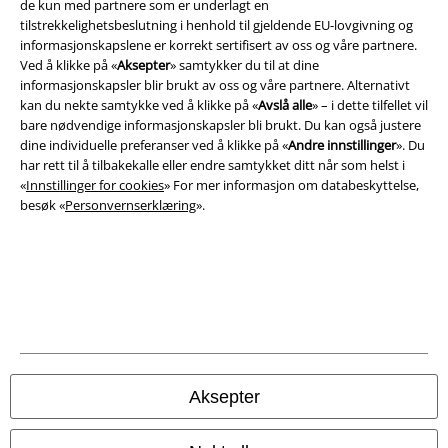
de kun med partnere som er underlagt en
tilstrekkelighetsbeslutning i henhold til gjeldende EU-lovgivning og
informasjonskapslene er korrekt sertifisert av oss og våre partnere.
Ved å klikke på «
Aksepter
» samtykker du til at dine
informasjonskapsler blir brukt av oss og våre partnere. Alternativt
kan du nekte samtykke ved å klikke på «
Avslå alle
» – i dette tilfellet vil
bare nødvendige informasjonskapsler bli brukt. Du kan også justere
dine individuelle preferanser ved å klikke på «
Andre innstillinger
». Du
Juridisk informasjon/Vilkår
har rett til å tilbakekalle eller endre samtykket ditt når som helst i
«
Innstillinger for cookies
» For mer informasjon om databeskyttelse,
Vilkår
besøk «
Personvernserklæring
».
Impressum
Konfidensialitetserklæring
Avfallshåndtering og miljøbeskyttelse
Samsvarserklæring
Aksepter
Innstillinger for cookies