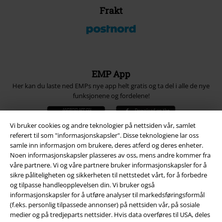
Frakt
EMP App
Her kan du laste ned EMPs nye app helt gratis og ta del i alle de nye
funksjonene og fordelene!
Vi bruker cookies og andre teknologier på nettsiden vår, samlet
referert til som "informasjonskapsler". Disse teknologiene lar oss
samle inn informasjon om brukere, deres atferd og deres enheter.
Noen informasjonskapsler plasseres av oss, mens andre kommer fra
A Warner Music Group Company
våre partnere. Vi og våre partnere bruker informasjonskapsler for å
sikre påliteligheten og sikkerheten til nettstedet vårt, for å forbedre
og tilpasse handleopplevelsen din. Vi bruker også
informasjonskapsler for å utføre analyser til markedsføringsformål
(f.eks. personlig tilpassede annonser) på nettsiden vår, på sosiale
medier og på tredjeparts nettsider. Hvis data overføres til USA, deles