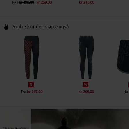
KPI
kr 499,00
kr 269,00
kr 215,00
Andre kunder kjøpte også
%
%
kr 167,00
kr 209,00
kr
Fra