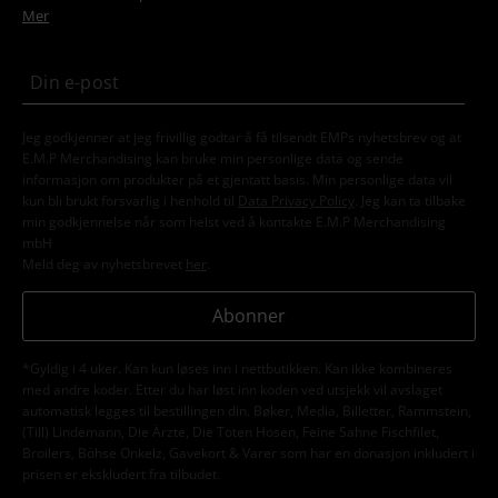
Mer
Jeg godkjenner at jeg frivillig godtar å få tilsendt EMPs nyhetsbrev og at
E.M.P Merchandising kan bruke min personlige data og sende
informasjon om produkter på et gjentatt basis. Min personlige data vil
kun bli brukt forsvarlig i henhold til
Data Privacy Policy
. Jeg kan ta tilbake
min godkjennelse når som helst ved å kontakte E.M.P Merchandising
mbH
Meld deg av nyhetsbrevet
her
.
Abonner
*Gyldig i 4 uker. Kan kun løses inn i nettbutikken. Kan ikke kombineres
med andre koder. Etter du har løst inn koden ved utsjekk vil avslaget
automatisk legges til bestillingen din. Bøker, Media, Billetter, Rammstein,
(Till) Lindemann, Die Ärzte, Die Toten Hosen, Feine Sahne Fischfilet,
Broilers, Böhse Onkelz, Gavekort & Varer som har en donasjon inkludert i
prisen er ekskludert fra tilbudet.