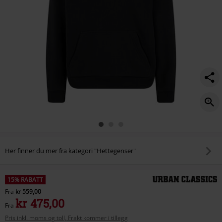
Her finner du mer fra kategori "Hettegenser"
15% RABATT
Fra
kr 559,00
kr 475,00
Fra
Pris inkl. moms og toll, Frakt kommer i tillegg