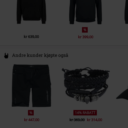
%
kr 639,00
kr 399,00
Andre kunder kjøpte også
%
14% RABATT
kr 447,00
kr 369,00
kr 314,00