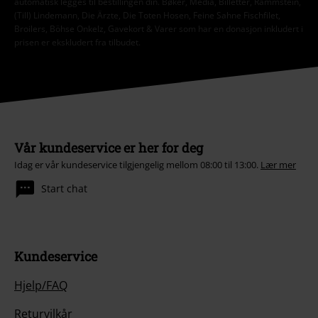
automatisk legges til bestillingen din. Bøker, Media, Billetter, Rammstein,
(Till) Lindemann, Die Ärzte, Die Toten Hosen, Feine Sahne Fischfilet,
Broilers, Böhse Onkelz, Gavekort & Varer som har en donasjon inkludert i
prisen er ekskludert fra tilbudet.
Vår kundeservice er her for deg
Idag er vår kundeservice tilgjengelig mellom 08:00 til 13:00.
Lær mer
Start chat
Kundeservice
Hjelp/FAQ
Returvilkår