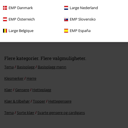
EMP Danmark
Large Nederland
EMP Österreich
EMP Slovensko
15% RABATT
Large Belgique
EMP España
Fra
kr 559,00
kr 475,00
Fra
Flere kategorier. Flere valgmuligheter.
Tema
Basisplagg
Basisplagg menn
Klesmerker
Herre
Klær
Gensere
Hetteplagg
Klær & tilbehør
Topper
Hettegensere
Tema
Sorte klær
Svarte gensere og cardigans