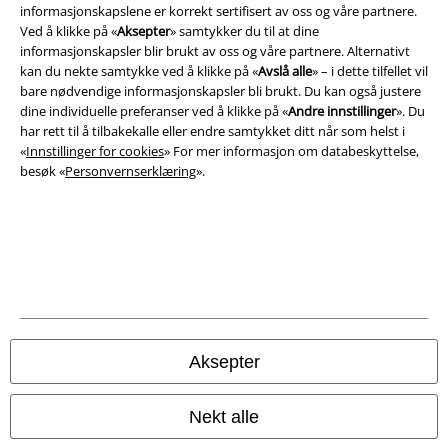
informasjonskapslene er korrekt sertifisert av oss og våre partnere.
Ved å klikke på «
Aksepter
» samtykker du til at dine
informasjonskapsler blir brukt av oss og våre partnere. Alternativt
kan du nekte samtykke ved å klikke på «
Avslå alle
» – i dette tilfellet vil
bare nødvendige informasjonskapsler bli brukt. Du kan også justere
dine individuelle preferanser ved å klikke på «
Andre innstillinger
». Du
har rett til å tilbakekalle eller endre samtykket ditt når som helst i
«
Innstillinger for cookies
» For mer informasjon om databeskyttelse,
besøk «
Personvernserklæring
».
Juridisk informasjon/Vilkår
Vilkår
Impressum
Aksepter
Konfidensialitetserklæring
Avfallshåndtering og miljøbeskyttelse
Nekt alle