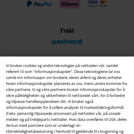
Frakt
Vi bruker cookies og andre teknologier på nettsiden vår, samlet
EMP App
referert til som "informasjonskapsler". Disse teknologiene lar oss
Her kan du laste ned EMPs nye app helt gratis og ta del i alle de nye
samle inn informasjon om brukere, deres atferd og deres enheter.
funksjonene og fordelene!
Noen informasjonskapsler plasseres av oss, mens andre kommer fra
våre partnere. Vi og våre partnere bruker informasjonskapsler for å
sikre påliteligheten og sikkerheten til nettstedet vårt, for å forbedre
og tilpasse handleopplevelsen din. Vi bruker også
informasjonskapsler for å utføre analyser til markedsføringsformål
(f.eks. personlig tilpassede annonser) på nettsiden vår, på sosiale
A Warner Music Group Company
medier og på tredjeparts nettsider. Hvis data overføres til USA, deles
de kun med partnere som er underlagt en
tilstrekkelighetsbeslutning i henhold til gjeldende EU-lovgivning og