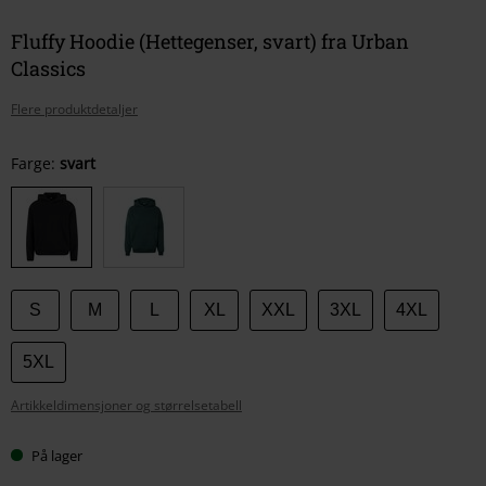
Fluffy Hoodie (Hettegenser, svart) fra Urban
Classics
Flere produktdetaljer
Velg
Farge:
svart
størrelse
S
M
L
XL
XXL
3XL
4XL
5XL
Artikkeldimensjoner og størrelsetabell
På lager