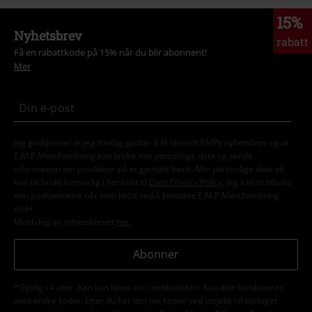
15%
Nyhetsbrev
rabatt
Få en rabattkode på 15% når du blir abonnent!
Mer
Jeg godkjenner at jeg frivillig godtar å få tilsendt EMPs nyhetsbrev og at
E.M.P Merchandising kan bruke min personlige data og sende
informasjon om produkter på et gjentatt basis. Min personlige data vil
kun bli brukt forsvarlig i henhold til
Data Privacy Policy
. Jeg kan ta tilbake
min godkjennelse når som helst ved å kontakte E.M.P Merchandising
mbH
Meld deg av nyhetsbrevet
her
.
Abonner
*Gyldig i 4 uker. Kan kun løses inn i nettbutikken. Kan ikke kombineres
med andre koder. Etter du har løst inn koden ved utsjekk vil avslaget