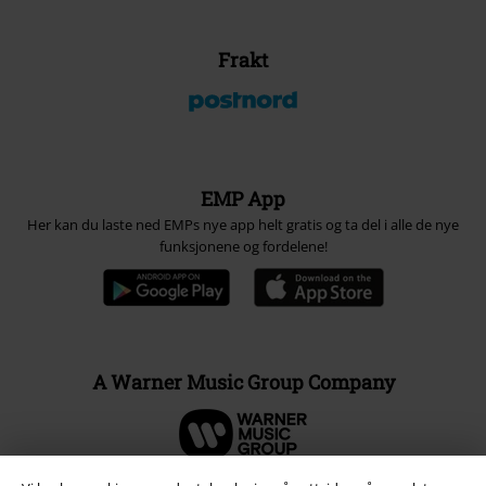
Frakt
EMP App
Her kan du laste ned EMPs nye app helt gratis og ta del i alle de nye
funksjonene og fordelene!
A Warner Music Group Company