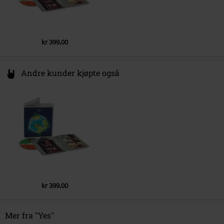
5.
Five per Cent for Nothing (Steven Wilson Remix)
6.
Long Distance Runaround (Steven Wilson Remix)
7.
The Fish (Schindleria Praematurus) (Steven Wilson Remix)
kr 399,00
8.
Mood for a Day (Steven Wilson Remix)
9.
Heart of the Sunrise (Steven Wilson Remix)
Andre kunder kjøpte også
kr 399,00
Mer fra "Yes"