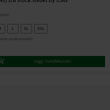
etaljer
M
L
XL
XXL
se
joner og størrelsetabell
Legg i handlekurven