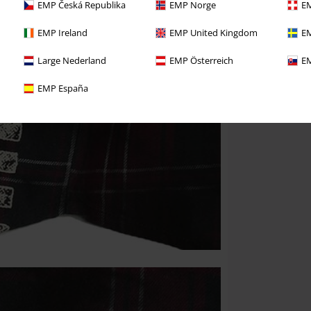
EMP Česká Republika
EMP Norge
EM
EMP Ireland
EMP United Kingdom
EM
Large Nederland
EMP Österreich
EM
EMP España