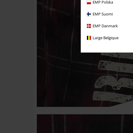
EMP Polska
EMP Suomi
EMP Danmark
Large Belgique