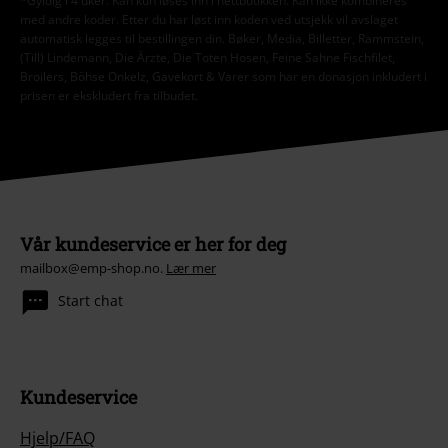
*Gyldig i 4 uker. Kan kun løses inn i nettbutikken. Kan ikke kombineres
med andre koder. Etter du har løst inn koden ved utsjekk vil avslaget
automatisk legges til bestillingen din. Bøker, Media, Billetter, Rammstein,
(Till) Lindemann, Die Ärzte, Die Toten Hosen, Feine Sahne Fischfilet,
Broilers, Böhse Onkelz, Gavekort & Varer som har en donasjon inkludert i
prisen er ekskludert fra tilbudet.
Vår kundeservice er her for deg
mailbox@emp-shop.no.
Lær mer
Start chat
Kundeservice
Hjelp/FAQ