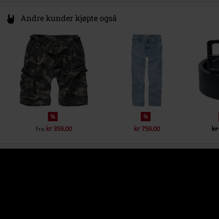
Andre kunder kjøpte også
%
%
kr 359,00
kr 759,00
kr
Fra