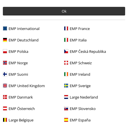
0 Anmeldelse
Ok
Fortell oss hva du synes om "Glory".
EMP International
EMP France
Skriv anmeldelse
EMP Deutschland
EMP Italia
EMP Polska
EMP Česká Republika
EMP Norge
EMP Schweiz
EMP Suomi
EMP Ireland
EMP United Kingdom
EMP Sverige
EMP Danmark
Large Nederland
EMP Österreich
EMP Slovensko
Siste besøk
Large Belgique
EMP España