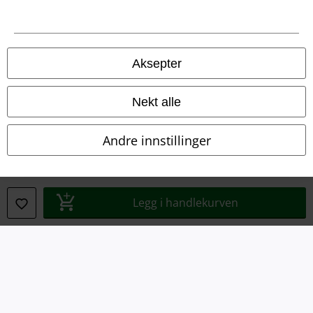
Aksepter
Nekt alle
Andre innstillinger
Juridisk informasjon/Vilkår
Legg i handlekurven
Vilkår
Impressum
Konfidensialitetserklæring
Avfallshåndtering og miljøbeskyttelse