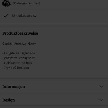
30 dagers returrett
Utmerket service
Produktbeskrivelse
Captain America - Glory
- Lengde: vanlig lengde
- Passform: vanlig snitt
- Halskant: rund hals
- Trykk på forsiden
Informasjon
Artikkelnummer
579590
Design
Tittel
Glory