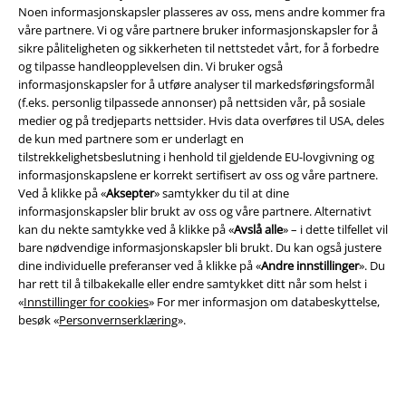
Betalingsmåter
Noen informasjonskapsler plasseres av oss, mens andre kommer fra
våre partnere. Vi og våre partnere bruker informasjonskapsler for å
sikre påliteligheten og sikkerheten til nettstedet vårt, for å forbedre
og tilpasse handleopplevelsen din. Vi bruker også
informasjonskapsler for å utføre analyser til markedsføringsformål
(f.eks. personlig tilpassede annonser) på nettsiden vår, på sosiale
medier og på tredjeparts nettsider. Hvis data overføres til USA, deles
Frakt
de kun med partnere som er underlagt en
tilstrekkelighetsbeslutning i henhold til gjeldende EU-lovgivning og
informasjonskapslene er korrekt sertifisert av oss og våre partnere.
Ved å klikke på «
Aksepter
» samtykker du til at dine
informasjonskapsler blir brukt av oss og våre partnere. Alternativt
kan du nekte samtykke ved å klikke på «
Avslå alle
» – i dette tilfellet vil
EMP App
bare nødvendige informasjonskapsler bli brukt. Du kan også justere
Her kan du laste ned EMPs nye app helt gratis og ta del i alle de nye
dine individuelle preferanser ved å klikke på «
Andre innstillinger
». Du
funksjonene og fordelene!
har rett til å tilbakekalle eller endre samtykket ditt når som helst i
«
Innstillinger for cookies
» For mer informasjon om databeskyttelse,
besøk «
Personvernserklæring
».
A Warner Music Group Company