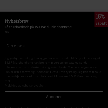
15%
Nyhetsbrev
rabatt
Få en rabattkode på 15% når du blir abonnent!
Mer
Jeg godkjenner at jeg frivillig godtar å få tilsendt EMPs nyhetsbrev og at
E.M.P Merchandising kan bruke min personlige data og sende
informasjon om produkter på et gjentatt basis. Min personlige data vil
kun bli brukt forsvarlig i henhold til
Data Privacy Policy
. Jeg kan ta tilbake
min godkjennelse når som helst ved å kontakte E.M.P Merchandising
mbH
Meld deg av nyhetsbrevet
her
.
Abonner