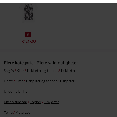
%
kr 247,00
Flere kategorier. Flere valgmuligheter.
Salg %
Klær
T-skjorter og topper
T-skjorter
Herre
Klær
T-skjorter og topper
T-skjorter
Underholdning
Klær & tilbehør
Topper
T-skjorter
Tema
Metalized