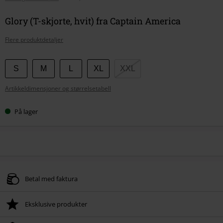
Glory (T-skjorte, hvit) fra Captain America
Flere produktdetaljer
Velg
S
M
L
XL
XXL
størrelse
Artikkeldimensjoner og størrelsetabell
På lager
Betal med faktura
Eksklusive produkter