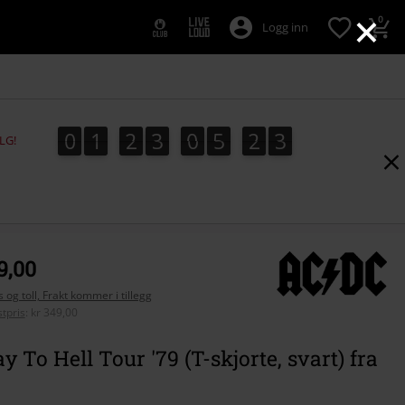
×
0
Logg inn
0
1
2
3
0
5
2
2
1
0
1
2
3
0
5
2
1
3
2
LG!
9,00
 og toll, Frakt kommer i tillegg
tpris
:
kr 349,00
 To Hell Tour '79 (T-skjorte, svart) fra