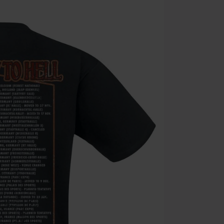
Gyldig fram ti
Kun på nett. 
Når du har skr
Kan ikke komb
salgsvarer, bø
Ärzte, Die Tot