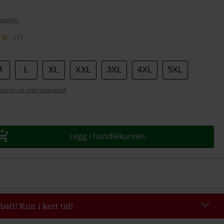
etaljer
(1)
M
L
XL
XXL
3XL
4XL
5XL
se
joner og størrelsetabell
Legg i handlekurven
batt! Kun i kort tid!
EKEND
Kopier koden