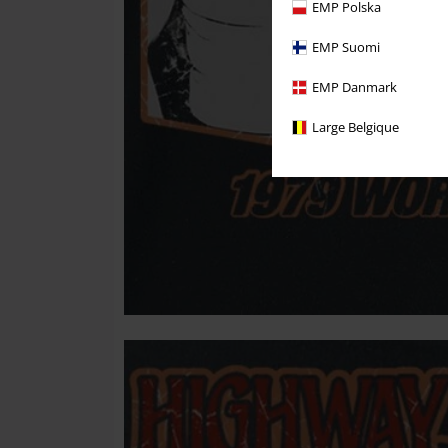
EMP Polska
EMP Suomi
EMP Danmark
Large Belgique