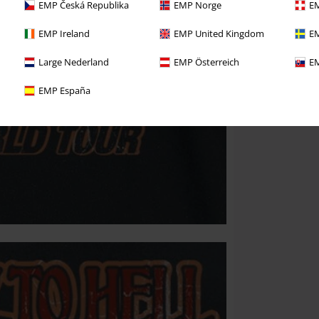
EMP Česká Republika
EMP Norge
EM
EMP Ireland
EMP United Kingdom
EM
Large Nederland
EMP Österreich
EM
EMP España