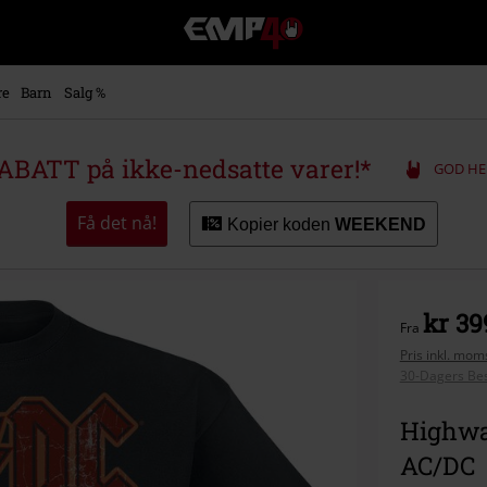
EMP
-
Musikk,
film,
re
Barn
Salg %
TV
og
gaming
ABATT på ikke-nedsatte varer!*
GOD HE
merch
-
Alternativ
Få det nå!
Kopier koden
WEEKEND
mote
kr 39
Fra
Pris inkl. moms
30-Dagers Bes
Highway
AC/DC