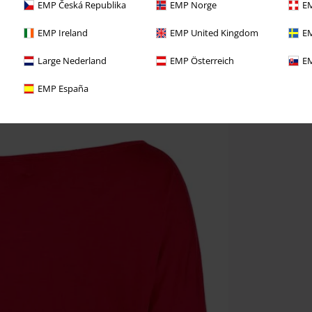
EMP Česká Republika
EMP Norge
EM
EMP Ireland
EMP United Kingdom
EM
Large Nederland
EMP Österreich
EM
EMP España