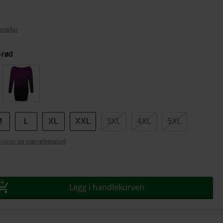
etaljer
-rød
se
M
L
XL
XXL
3XL
4XL
5XL
joner og størrelsetabell
Legg i handlekurven