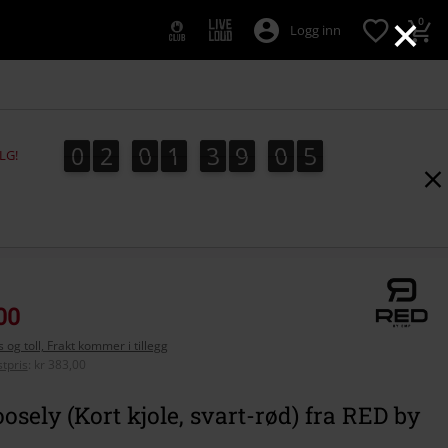
×
0
Logg inn
0
2
0
1
3
9
0
4
0
2
0
1
3
9
0
3
3
5
4
LG!
00
 og toll, Frakt kommer i tillegg
tpris
:
kr 383,00
osely (Kort kjole, svart-rød) fra RED by