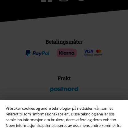
Betalingsmåter
Frakt
Vi bruker cookies og andre teknologier på nettsiden vår, samlet
referert til som "informasjonskapsler". Disse teknologiene lar oss
EMP App
samle inn informasjon om brukere, deres atferd og deres enheter.
Her kan du laste ned EMPs nye app helt gratis og ta del i alle de nye
Noen informasjonskapsler plasseres av oss, mens andre kommer fra
funksjonene og fordelene!