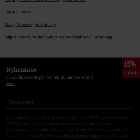
Tema
Horror
Klær
Gensere
Hetteplagg
Salg %
Herre
Klær
Genser og hettegenser
Hetteplagg
15%
Nyhetsbrev
rabatt
Få en rabattkode på 15% når du blir abonnent!
Mer
Jeg godkjenner at jeg frivillig godtar å få tilsendt EMPs nyhetsbrev og at
E.M.P Merchandising kan bruke min personlige data og sende
informasjon om produkter på et gjentatt basis. Min personlige data vil
kun bli brukt forsvarlig i henhold til
Data Privacy Policy
. Jeg kan ta tilbake