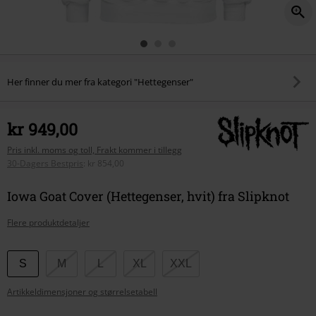
Her finner du mer fra kategori "Hettegenser"
kr 949,00
Pris inkl. moms og toll, Frakt kommer i tillegg
30-Dagers Bestpris
:
kr 854,00
Iowa Goat Cover (Hettegenser, hvit) fra Slipknot
Flere produktdetaljer
Velg
S
M
L
XL
XXL
størrelse
Artikkeldimensjoner og størrelsetabell