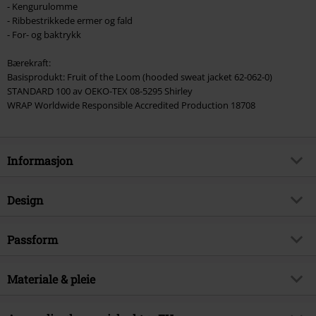
- Kengurulomme
- Ribbestrikkede ermer og fald
- For- og baktrykk
Bærekraft:
Basisprodukt: Fruit of the Loom (hooded sweat jacket 62-062-0)
STANDARD 100 av OEKO-TEX 08-5295 Shirley
WRAP Worldwide Responsible Accredited Production 18708
Informasjon
Artikkelnummer
512963
Design
Tittel
Iowa Goat Cover
Produkttype
Hettegenser
Musikksjanger
Passform
Nu Metal
Mønster
grei
Produkt kategori
Band merch, Horror, Bands
Passform/topp
Normal
Med trykk
Materiale & pleie
ja
Lisens
Offisiellt lisensert produkt
Lengde
Normal
Detaljer
Ribbestrikkede ermer
Band
Slipknot
Ytre materiale
80% bomull, 20% polyester