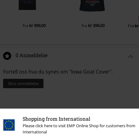
kr 399,00
kr 399,00
Fra
Fra
Fra
kr
0 Anmeldelse
Fortell oss hva du synes om "Iowa Goat Cover".
Skriv anmeldelse
Shopping from International
Please click here to visit EMP Online Shop for customers from
International