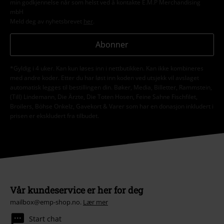
min godkjennelse når som helst ved å kontakte E.M.P Merchandising
mbH
Meld deg av nyhetsbrevet
her
.
Abonner
*Gyldig i 4 uker. Kan kun løses inn i nettbutikken. Kan ikke kombineres
med andre koder. Etter du har løst inn koden ved utsjekk vil avslaget
automatisk legges til bestillingen din. Bøker, Media, Billetter, Rammstein,
(Till) Lindemann, Die Ärzte, Die Toten Hosen, Feine Sahne Fischfilet,
Broilers, Böhse Onkelz, Gavekort & Varer som har en donasjon inkludert i
prisen er ekskludert fra tilbudet.
Vår kundeservice er her for deg
mailbox@emp-shop.no.
Lær mer
Start chat