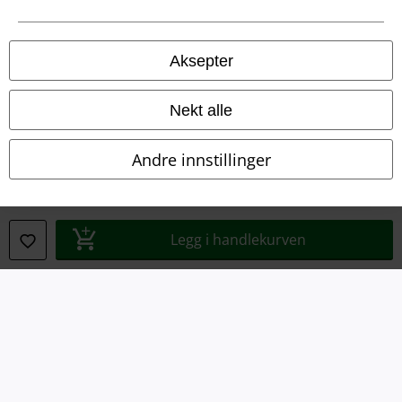
Vilkår
Impressum
Aksepter
Konfidensialitetserklæring
Nekt alle
Avfallshåndtering og miljøbeskyttelse
Andre innstillinger
Samsvarserklæring
Innstillinger for cookies
Legg i handlekurven
Angre bestilling
Alle priser inkluderer moms og skatt.
Frakt er ikke inkludert
.
© 1986-2026 E.M.P. Merchandising HGmbH