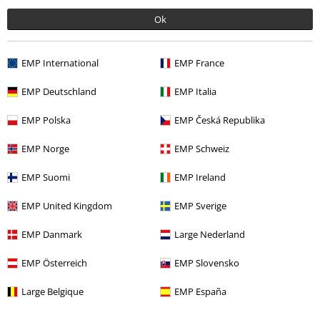
Ok
Siste besøk
EMP International
EMP France
EMP Deutschland
EMP Italia
EMP Polska
EMP Česká Republika
EMP Norge
EMP Schweiz
EMP Suomi
EMP Ireland
EMP United Kingdom
EMP Sverige
kr 949,00
EMP Danmark
Large Nederland
EMP Österreich
EMP Slovensko
Flere kategorier. Flere valgmuligheter.
Klær & tilbehør
Topper
Hettegensere
Large Belgique
EMP España
Tema
Festivaler & Konserter
Band Merch