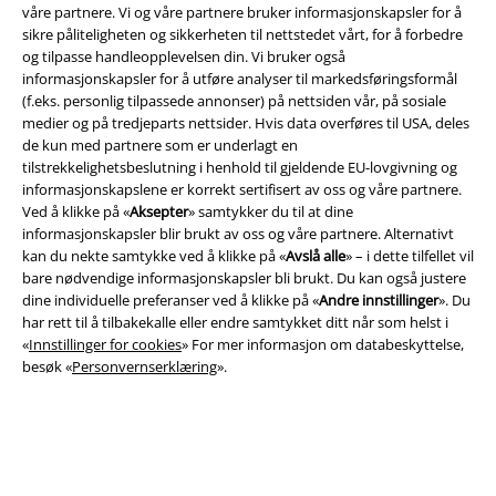
våre partnere. Vi og våre partnere bruker informasjonskapsler for å
sikre påliteligheten og sikkerheten til nettstedet vårt, for å forbedre
og tilpasse handleopplevelsen din. Vi bruker også
informasjonskapsler for å utføre analyser til markedsføringsformål
(f.eks. personlig tilpassede annonser) på nettsiden vår, på sosiale
medier og på tredjeparts nettsider. Hvis data overføres til USA, deles
A Warner Music Group Company
de kun med partnere som er underlagt en
tilstrekkelighetsbeslutning i henhold til gjeldende EU-lovgivning og
informasjonskapslene er korrekt sertifisert av oss og våre partnere.
Ved å klikke på «
Aksepter
» samtykker du til at dine
informasjonskapsler blir brukt av oss og våre partnere. Alternativt
kan du nekte samtykke ved å klikke på «
Avslå alle
» – i dette tilfellet vil
bare nødvendige informasjonskapsler bli brukt. Du kan også justere
dine individuelle preferanser ved å klikke på «
Andre innstillinger
». Du
har rett til å tilbakekalle eller endre samtykket ditt når som helst i
«
Innstillinger for cookies
» For mer informasjon om databeskyttelse,
besøk «
Personvernserklæring
».
Juridisk informasjon/Vilkår