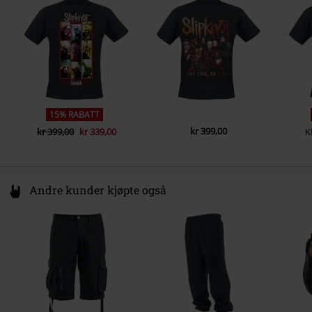
Farge
Germany
svart
- Regularweight
productsafety@universal-music.com
15% RABATT
kr 399,00
kr 399,00
kr 339,00
K
Andre kunder kjøpte også