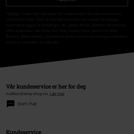
*Gyldig i 4 uker. Kan kun løses inn i nettbutikken. Kan ikke kombineres
med andre koder. Etter du har løst inn koden ved utsjekk vil avslaget
automatisk legges til bestillingen din. Bøker, Media, Billetter, Rammstein,
(Till) Lindemann, Die Ärzte, Die Toten Hosen, Feine Sahne Fischfilet,
Broilers, Böhse Onkelz, Gavekort & Varer som har en donasjon inkludert i
prisen er ekskludert fra tilbudet.
Vår kundeservice er her for deg
mailbox@emp-shop.no.
Lær mer
Start chat
Kundeservice