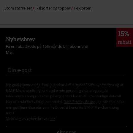
Store størrelser
T-skjorter og topper
T-skjorter
15%
Nyhetsbrev
rabatt
Få en rabattkode på 15% når du blir abonnent!
Mer
Jeg godkjenner at jeg frivillig godtar å få tilsendt EMPs nyhetsbrev og at
E.M.P Merchandising kan bruke min personlige data og sende
informasjon om produkter på et gjentatt basis. Min personlige data vil
kun bli brukt forsvarlig i henhold til
Data Privacy Policy
. Jeg kan ta tilbake
min godkjennelse når som helst ved å kontakte E.M.P Merchandising
mbH
Meld deg av nyhetsbrevet
her
.
Abonner