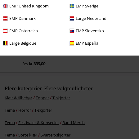
EMP United Kingdom
EMP Sverige
EMP Danmark
Large Nederland
EMP Österreich
EMP Slovensko
Large Belgique
EMP España
kr 399,00
Fra
Flere kategorier. Flere valgmuligheter.
Klær & tilbehør
Topper
T-skjorter
Tema
Horror
T-skjorter
Tema
Festivaler & Konserter
Band Merch
Tema
Sorte klær
Svarte t-skjorter