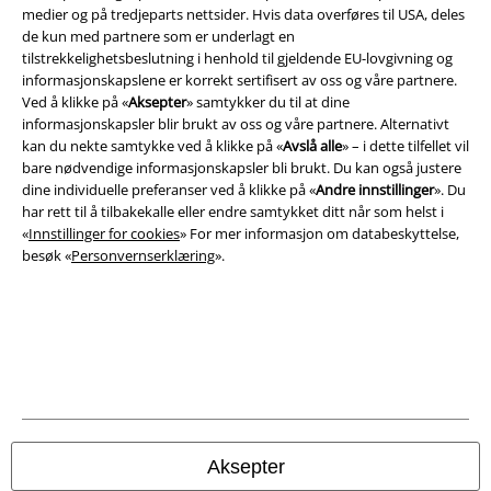
medier og på tredjeparts nettsider. Hvis data overføres til USA, deles
A Warner Music Group Company
de kun med partnere som er underlagt en
tilstrekkelighetsbeslutning i henhold til gjeldende EU-lovgivning og
informasjonskapslene er korrekt sertifisert av oss og våre partnere.
Ved å klikke på «
Aksepter
» samtykker du til at dine
informasjonskapsler blir brukt av oss og våre partnere. Alternativt
kan du nekte samtykke ved å klikke på «
Avslå alle
» – i dette tilfellet vil
bare nødvendige informasjonskapsler bli brukt. Du kan også justere
dine individuelle preferanser ved å klikke på «
Andre innstillinger
». Du
har rett til å tilbakekalle eller endre samtykket ditt når som helst i
«
Innstillinger for cookies
» For mer informasjon om databeskyttelse,
besøk «
Personvernserklæring
».
Juridisk informasjon/Vilkår
Vilkår
Impressum
Aksepter
Konfidensialitetserklæring