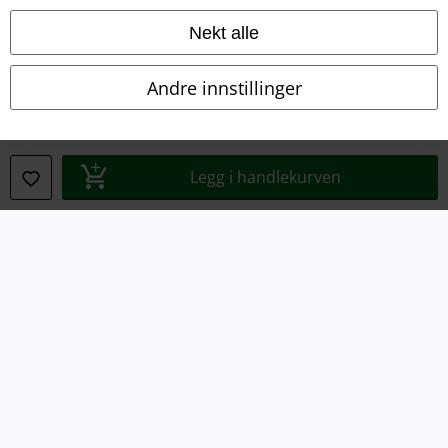
Nekt alle
Avfallshåndtering og miljøbeskyttelse
Andre innstillinger
Samsvarserklæring
Innstillinger for cookies
Legg i handlekurven
Angre bestilling
Alle priser inkluderer moms og skatt.
Frakt er ikke inkludert
.
© 1986-2026 E.M.P. Merchandising HGmbH
EMP Online Shops
EMP International
EMP France