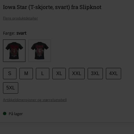
Iowa Star (T-skjorte, svart) fra Slipknot
Flere produktdetaljer
Velg
Farge:
svart
størrelse
S
M
L
XL
XXL
3XL
4XL
5XL
Artikkeldimensjoner og størrelsetabell
På lager