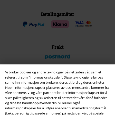
Betalingsmåter
Frakt
Vi bruker cookies og andre teknologier på nettsiden vår, samlet
referert til som "informasjonskapsler". Disse teknologiene lar oss
EMP App
samle inn informasjon om brukere, deres atferd og deres enheter.
Her kan du laste ned EMPs nye app helt gratis og ta del i alle de nye
Noen informasjonskapsler plasseres av oss, mens andre kommer fra
funksjonene og fordelene!
våre partnere. Vi og våre partnere bruker informasjonskapsler for å
sikre påliteligheten og sikkerheten til nettstedet vårt, for å forbedre
og tilpasse handleopplevelsen din. Vi bruker også
informasjonskapsler for å utføre analyser til markedsføringsformål
(f.eks. personlig tilpassede annonser) på nettsiden vår, på sosiale