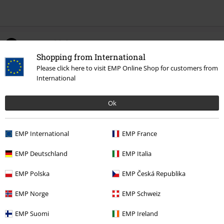
0 Anmeldelse
Shopping from International
Please click here to visit EMP Online Shop for customers from
Fortell oss hva du synes om "Iowa Star".
International
Skriv anmeldelse
Ok
EMP International
EMP France
EMP Deutschland
EMP Italia
EMP Polska
EMP Česká Republika
EMP Norge
EMP Schweiz
EMP Suomi
EMP Ireland
Siste besøk