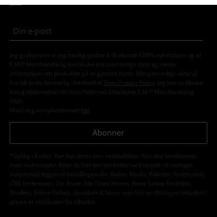
Mer
Jeg godkjenner at jeg frivillig godtar å få tilsendt EMPs nyhetsbrev og at
E.M.P Merchandising kan bruke min personlige data og sende
informasjon om produkter på et gjentatt basis. Min personlige data vil
kun bli brukt forsvarlig i henhold til
Data Privacy Policy
. Jeg kan ta tilbake
min godkjennelse når som helst ved å kontakte E.M.P Merchandising
mbH
Meld deg av nyhetsbrevet
her
.
Abonner
*Gyldig i 4 uker. Kan kun løses inn i nettbutikken. Kan ikke kombineres
med andre koder. Etter du har løst inn koden ved utsjekk vil avslaget
automatisk legges til bestillingen din. Bøker, Media, Billetter, Rammstein,
(Till) Lindemann, Die Ärzte, Die Toten Hosen, Feine Sahne Fischfilet,
Broilers, Böhse Onkelz, Gavekort & Varer som har en donasjon inkludert i
prisen er ekskludert fra tilbudet.