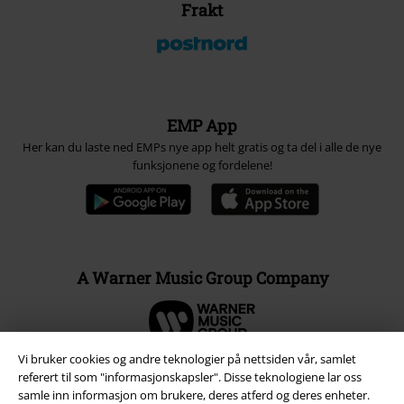
Frakt
EMP App
Her kan du laste ned EMPs nye app helt gratis og ta del i alle de nye
funksjonene og fordelene!
A Warner Music Group Company
Vi bruker cookies og andre teknologier på nettsiden vår, samlet
referert til som "informasjonskapsler". Disse teknologiene lar oss
samle inn informasjon om brukere, deres atferd og deres enheter.