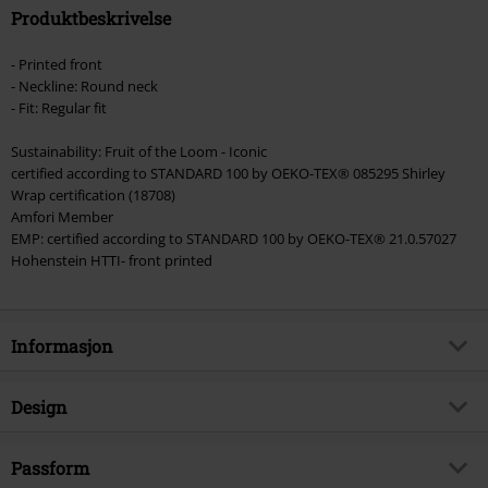
Produktbeskrivelse
- Printed front
- Neckline: Round neck
- Fit: Regular fit
Sustainability: Fruit of the Loom - Iconic
certified according to STANDARD 100 by OEKO-TEX® 085295 Shirley
Wrap certification (18708)
Amfori Member
EMP: certified according to STANDARD 100 by OEKO-TEX® 21.0.57027
Hohenstein HTTI- front printed
Informasjon
Artikkelnummer
555308
Design
Tittel
Kids - Hogwarts Express
Produkttype
T-skjorte
Eksklusiv
Passform
Ja