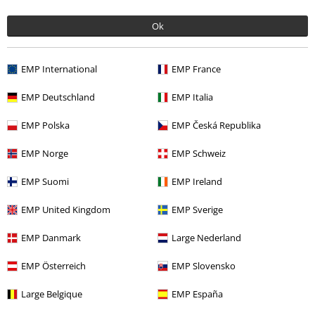
Ok
EMP International
EMP France
Flere kategorier. Flere valgmuligheter.
EMP Deutschland
EMP Italia
Filmer og TV
Filmer og TV
Filmer
Klær
EMP Polska
EMP Česká Republika
Filmer og TV
Filmer og TV
Harry Potter
Barneklær
EMP Norge
EMP Schweiz
Filmer og TV
Sustainable Fan Merch
EMP Suomi
EMP Ireland
Salg %
Herre
Klær
EMP United Kingdom
EMP Sverige
Barn
Merker
Harry Potter
EMP Danmark
Large Nederland
EMP Österreich
EMP Slovensko
15%
Nyhetsbrev
rabatt
Large Belgique
EMP España
Få en rabattkode på 15% når du blir abonnent!