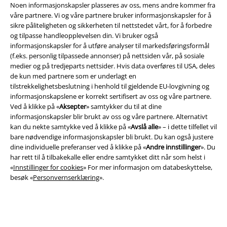
Noen informasjonskapsler plasseres av oss, mens andre kommer fra
våre partnere. Vi og våre partnere bruker informasjonskapsler for å
sikre påliteligheten og sikkerheten til nettstedet vårt, for å forbedre
og tilpasse handleopplevelsen din. Vi bruker også
informasjonskapsler for å utføre analyser til markedsføringsformål
(f.eks. personlig tilpassede annonser) på nettsiden vår, på sosiale
medier og på tredjeparts nettsider. Hvis data overføres til USA, deles
Juridisk informasjon/Vilkår
de kun med partnere som er underlagt en
tilstrekkelighetsbeslutning i henhold til gjeldende EU-lovgivning og
Vilkår
informasjonskapslene er korrekt sertifisert av oss og våre partnere.
Ved å klikke på «
Aksepter
» samtykker du til at dine
Impressum
informasjonskapsler blir brukt av oss og våre partnere. Alternativt
kan du nekte samtykke ved å klikke på «
Avslå alle
» – i dette tilfellet vil
bare nødvendige informasjonskapsler bli brukt. Du kan også justere
Konfidensialitetserklæring
dine individuelle preferanser ved å klikke på «
Andre innstillinger
». Du
har rett til å tilbakekalle eller endre samtykket ditt når som helst i
Avfallshåndtering og miljøbeskyttelse
«
Innstillinger for cookies
» For mer informasjon om databeskyttelse,
besøk «
Personvernserklæring
».
Samsvarserklæring
Innstillinger for cookies