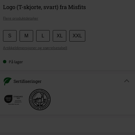
Logo (T-skjorte, svart) fra Misfits
Flere produktdetaljer
Velg
S
M
L
XL
XXL
størrelse
Artikkeldimensjoner og størrelsetabell
På lager
Sertifiseringer