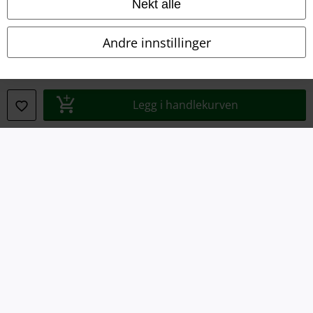
Nekt alle
Impressum
Andre innstillinger
Konfidensialitetserklæring
Avfallshåndtering og miljøbeskyttelse
Legg i handlekurven
Samsvarserklæring
Innstillinger for cookies
Angre bestilling
Alle priser inkluderer moms og skatt.
Frakt er ikke inkludert
.
© 1986-2026 E.M.P. Merchandising HGmbH
EMP Online Shops