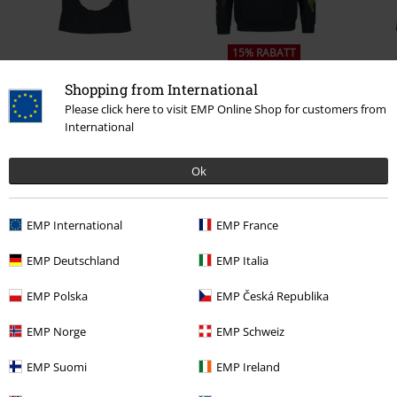
15% RABATT
kr 349,00
Fra
Fra
kr 799,00
kr 679,00
Fra
Shopping from International
Please click here to visit EMP Online Shop for customers from
International
0 Anmeldelse
Ok
Fortell oss hva du synes om "Logo".
EMP International
EMP France
Skriv anmeldelse
EMP Deutschland
EMP Italia
EMP Polska
EMP Česká Republika
EMP Norge
EMP Schweiz
EMP Suomi
EMP Ireland