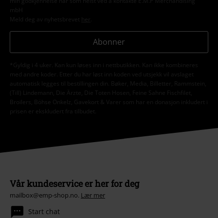
min godkjennelse når som helst ved å kontakte E.M.P Merchandising
mbH
Meld deg av nyhetsbrevet
her
.
Abonner
*Gyldig i 4 uker. Kan kun løses inn i nettbutikken. Kan ikke kombineres
med andre koder. Etter du har løst inn koden ved utsjekk vil avslaget
automatisk legges til bestillingen din. Bøker, Media, Billetter, Rammstein,
(Till) Lindemann, Die Ärzte, Die Toten Hosen, Feine Sahne Fischfilet,
Broilers, Böhse Onkelz, Gavekort & Varer som har en donasjon inkludert i
prisen er ekskludert fra tilbudet.
Vår kundeservice er her for deg
mailbox@emp-shop.no.
Lær mer
Start chat