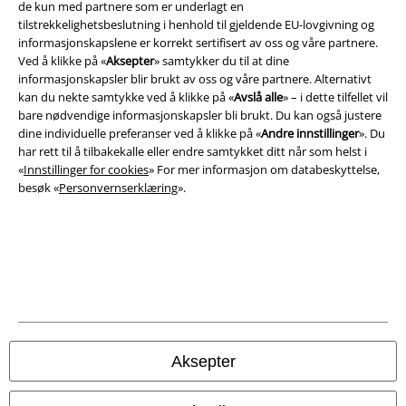
de kun med partnere som er underlagt en
tilstrekkelighetsbeslutning i henhold til gjeldende EU-lovgivning og
informasjonskapslene er korrekt sertifisert av oss og våre partnere.
Ved å klikke på «
Aksepter
» samtykker du til at dine
informasjonskapsler blir brukt av oss og våre partnere. Alternativt
kan du nekte samtykke ved å klikke på «
Avslå alle
» – i dette tilfellet vil
A Warner Music Group Company
bare nødvendige informasjonskapsler bli brukt. Du kan også justere
dine individuelle preferanser ved å klikke på «
Andre innstillinger
». Du
har rett til å tilbakekalle eller endre samtykket ditt når som helst i
«
Innstillinger for cookies
» For mer informasjon om databeskyttelse,
besøk «
Personvernserklæring
».
Aksepter
Juridisk informasjon/Vilkår
Vilkår