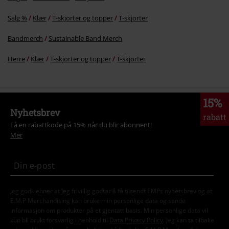
Salg %
Klær
T-skjorter og topper
T-skjorter
Bandmerch
Sustainable Band Merch
Herre
Klær
T-skjorter og topper
T-skjorter
15%
Nyhetsbrev
rabatt
Få en rabattkode på 15% når du blir abonnent!
Mer
Jeg godkjenner at jeg frivillig godtar å få tilsendt EMPs nyhetsbrev og at
E.M.P Merchandising kan bruke min personlige data og sende
informasjon om produkter på et gjentatt basis. Min personlige data vil
kun bli brukt forsvarlig i henhold til
Data Privacy Policy
. Jeg kan ta tilbake