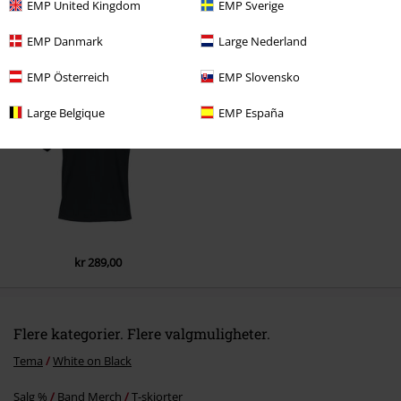
EMP United Kingdom
EMP Sverige
EMP Danmark
Large Nederland
Siste besøk
EMP Österreich
EMP Slovensko
Large Belgique
EMP España
kr 289,00
Flere kategorier. Flere valgmuligheter.
Tema
White on Black
Salg %
Band Merch
T-skjorter