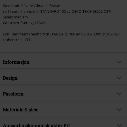
Bærekraft: Råvare Gildan Softstyle
sertifisert i henhold til STANDARD 100 av OEKO-TEX® 68252 OETI
Sedex medlem
Wrap-sertifisering (16346)
EMP: sertifisert i henhold til STANDARD 100 av OEKO-TEX® 21.0.57027
Hohenstein HTTI
Informasjon
Artikkelnummer
574211
Design
Tittel
Logo
Produkttype
T-skjorte
Musikksjanger
Passform
Punk Rock
Mønster
grei
Produkt kategori
Band merch, Horror, Bands,
Passform/topp
Normal
Bærekraft
Med trykk
Materiale & pleie
ja
Lengde
Normal
Lisens
Offisiellt lisensert produkt
halsringning
Rund utringning
Ytre materiale
100% bomull
Ansvarlig økonomisk aktør EU
Band
Misfits
Krageform
Krageløs