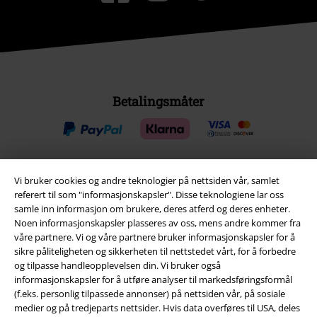
Betalingsmåter
Vi bruker cookies og andre teknologier på nettsiden vår, samlet
Frakt
referert til som "informasjonskapsler". Disse teknologiene lar oss
samle inn informasjon om brukere, deres atferd og deres enheter.
Noen informasjonskapsler plasseres av oss, mens andre kommer fra
våre partnere. Vi og våre partnere bruker informasjonskapsler for å
sikre påliteligheten og sikkerheten til nettstedet vårt, for å forbedre
og tilpasse handleopplevelsen din. Vi bruker også
informasjonskapsler for å utføre analyser til markedsføringsformål
EMP App
(f.eks. personlig tilpassede annonser) på nettsiden vår, på sosiale
Her kan du laste ned EMPs nye app helt gratis og ta del i alle de nye
medier og på tredjeparts nettsider. Hvis data overføres til USA, deles
funksjonene og fordelene!