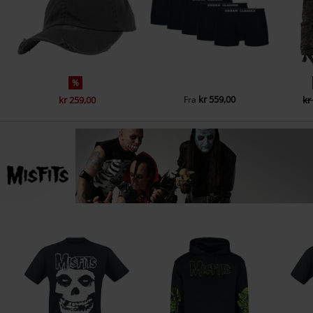
%
kr 559,00
kr 259,00
Fra
kr