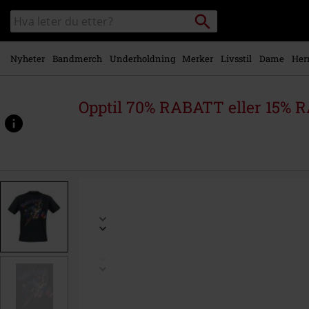
Skipp til
Søk
Søk
hovedinnhold
i
katalogen
Nyheter
Bandmerch
Underholdning
Merker
Livsstil
Dame
Her
Opptil 70% RABATT eller 15% R
https://www.emp-
shop.no/p/o.g.-
promo-
02/580696.html