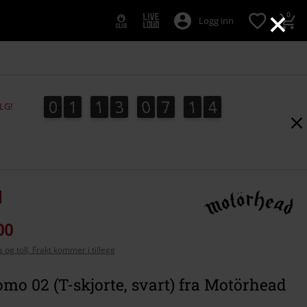
×
0
Logg inn
0
1
1
3
0
7
1
3
0
1
1
3
0
7
1
2
4
2
LG!
3
00
 og toll, Frakt kommer i tillegg
omo 02 (T-skjorte, svart) fra Motörhead