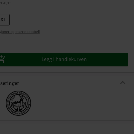
etaljer
4XL
se
joner og størrelsetabell
Legg i handlekurven
iseringer