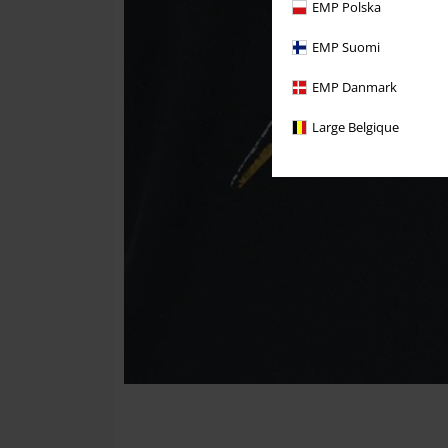
EMP Polska
EMP Suomi
EMP Danmark
Large Belgique