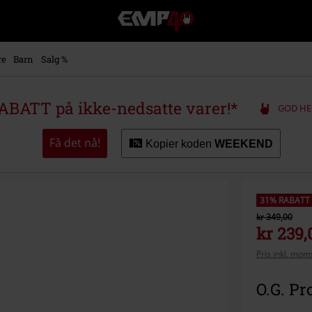
EMP
-
Musikk,
film,
re
Barn
Salg %
TV
og
gaming
ABATT på ikke-nedsatte varer!*
GOD HE
merch
-
Alternativ
Få det nå!
Kopier koden
WEEKEND
mote
31% RABATT
kr 349,00
kr 239,
Pris inkl. moms
O.G. Pr