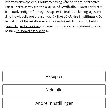
informasjonskapsler blir brukt av oss og våre partnere. Alternativt
kan du nekte samtykke ved å klikke på «
Avslå alle
» – i dette tilfellet vil
Juridisk informasjon/Vilkår
bare nødvendige informasjonskapsler bli brukt. Du kan også justere
dine individuelle preferanser ved å klikke på «
Andre innstillinger
». Du
Vilkår
har rett til å tilbakekalle eller endre samtykket ditt når som helst i
«
Innstillinger for cookies
» For mer informasjon om databeskyttelse,
Impressum
besøk «
Personvernserklæring
».
Konfidensialitetserklæring
Avfallshåndtering og miljøbeskyttelse
Samsvarserklæring
Innstillinger for cookies
Aksepter
Angre bestilling
Nekt alle
Alle priser inkluderer moms og skatt.
Frakt er ikke inkludert
.
© 1986-2026 E.M.P. Merchandising HGmbH
Andre innstillinger