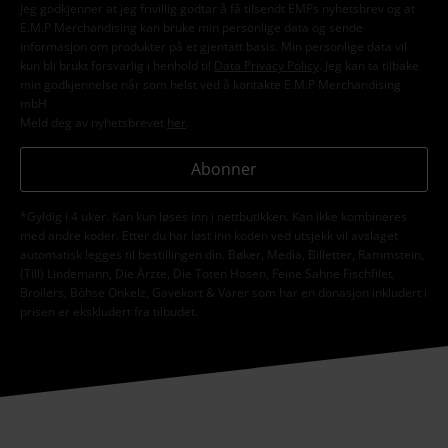
Jeg godkjenner at jeg frivillig godtar å få tilsendt EMPs nyhetsbrev og at
E.M.P Merchandising kan bruke min personlige data og sende
informasjon om produkter på et gjentatt basis. Min personlige data vil
kun bli brukt forsvarlig i henhold til
Data Privacy Policy
. Jeg kan ta tilbake
min godkjennelse når som helst ved å kontakte E.M.P Merchandising
mbH
Meld deg av nyhetsbrevet
her
.
Abonner
*Gyldig i 4 uker. Kan kun løses inn i nettbutikken. Kan ikke kombineres
med andre koder. Etter du har løst inn koden ved utsjekk vil avslaget
automatisk legges til bestillingen din. Bøker, Media, Billetter, Rammstein,
(Till) Lindemann, Die Ärzte, Die Toten Hosen, Feine Sahne Fischfilet,
Broilers, Böhse Onkelz, Gavekort & Varer som har en donasjon inkludert i
prisen er ekskludert fra tilbudet.