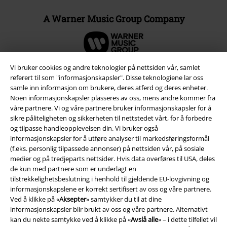
A Warner Music Group Company
Vi bruker cookies og andre teknologier på nettsiden vår, samlet
referert til som "informasjonskapsler". Disse teknologiene lar oss
samle inn informasjon om brukere, deres atferd og deres enheter.
Noen informasjonskapsler plasseres av oss, mens andre kommer fra
våre partnere. Vi og våre partnere bruker informasjonskapsler for å
sikre påliteligheten og sikkerheten til nettstedet vårt, for å forbedre
og tilpasse handleopplevelsen din. Vi bruker også
informasjonskapsler for å utføre analyser til markedsføringsformål
(f.eks. personlig tilpassede annonser) på nettsiden vår, på sosiale
medier og på tredjeparts nettsider. Hvis data overføres til USA, deles
Juridisk informasjon/Vilkår
de kun med partnere som er underlagt en
tilstrekkelighetsbeslutning i henhold til gjeldende EU-lovgivning og
Vilkår
informasjonskapslene er korrekt sertifisert av oss og våre partnere.
Ved å klikke på «
Aksepter
» samtykker du til at dine
Impressum
informasjonskapsler blir brukt av oss og våre partnere. Alternativt
kan du nekte samtykke ved å klikke på «
Avslå alle
» – i dette tilfellet vil