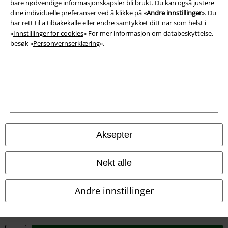
Konfidensialitetserklæring
bare nødvendige informasjonskapsler bli brukt. Du kan også justere
dine individuelle preferanser ved å klikke på «
Andre innstillinger
». Du
har rett til å tilbakekalle eller endre samtykket ditt når som helst i
Avfallshåndtering og miljøbeskyttelse
«
Innstillinger for cookies
» For mer informasjon om databeskyttelse,
besøk «
Personvernserklæring
».
Samsvarserklæring
Innstillinger for cookies
Angre bestilling
Alle priser inkluderer moms og skatt.
Frakt er ikke inkludert
.
© 1986-2026 E.M.P. Merchandising HGmbH
Aksepter
Nekt alle
EMP Online Shops
Andre innstillinger
EMP International
EMP France