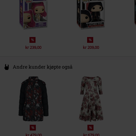
%
%
kr 239,00
kr 209,00
Andre kunder kjøpte også
%
%
kr 479,00
kr 679,00