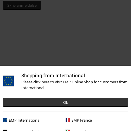
Skriv anmeldelse
Shopping from International
Please click here to visit EMP Online Shop for customers from
Flere kategorier. Flere valgmuligheter.
International
Filmer og TV
Figurer
Ok
Filmer og TV
Husholdningsartikler
Filmer og TV
Funko Pop!
EMP International
EMP France
Filmer og TV
Filmer og TV
TV-serier
Funko Pop!