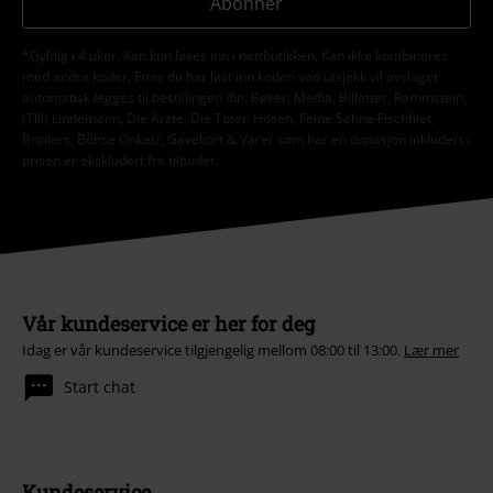
Abonner
*Gyldig i 4 uker. Kan kun løses inn i nettbutikken. Kan ikke kombineres
med andre koder. Etter du har løst inn koden ved utsjekk vil avslaget
automatisk legges til bestillingen din. Bøker, Media, Billetter, Rammstein,
(Till) Lindemann, Die Ärzte, Die Toten Hosen, Feine Sahne Fischfilet,
Broilers, Böhse Onkelz, Gavekort & Varer som har en donasjon inkludert i
prisen er ekskludert fra tilbudet.
Vår kundeservice er her for deg
Idag er vår kundeservice tilgjengelig mellom 08:00 til 13:00.
Lær mer
Start chat
Kundeservice