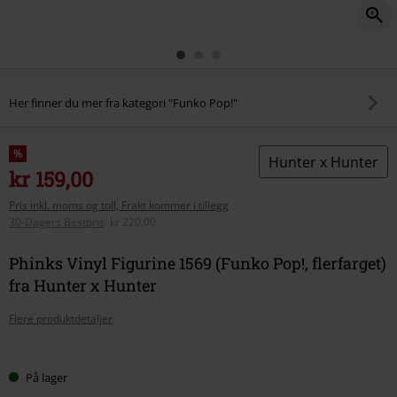
Her finner du mer fra kategori "Funko Pop!"
%
Hunter x Hunter
kr 159,00
Pris inkl. moms og toll, Frakt kommer i tillegg
30-Dagers Bestpris
:
kr 220,00
Phinks Vinyl Figurine 1569 (Funko Pop!, flerfarget)
fra Hunter x Hunter
Flere produktdetaljer
Velg
På lager
størrelse