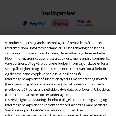
Betalingsmåter
Vi bruker cookies og andre teknologier på nettsiden vår, samlet
Frakt
referert til som "informasjonskapsler". Disse teknologiene lar oss
samle inn informasjon om brukere, deres atferd og deres enheter.
Noen informasjonskapsler plasseres av oss, mens andre kommer fra
våre partnere. Vi og våre partnere bruker informasjonskapsler for å
sikre påliteligheten og sikkerheten til nettstedet vårt, for å forbedre
og tilpasse handleopplevelsen din. Vi bruker også
EMP App
informasjonskapsler for å utføre analyser til markedsføringsformål
(f.eks. personlig tilpassede annonser) på nettsiden vår, på sosiale
Her kan du laste ned EMPs nye app helt gratis og ta del i alle de nye
medier og på tredjeparts nettsider. Hvis data overføres til USA, deles
funksjonene og fordelene!
de kun med partnere som er underlagt en
tilstrekkelighetsbeslutning i henhold til gjeldende EU-lovgivning og
informasjonskapslene er korrekt sertifisert av oss og våre partnere.
Ved å klikke på «
Aksepter
» samtykker du til at dine
informasjonskapsler blir brukt av oss og våre partnere. Alternativt