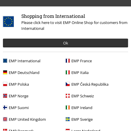
Shopping from International
Please click here to visit EMP Online Shop for customers from
0 Anmeldelse
International
Fortell oss hva du synes om "Plain Trim".
Ok
Skriv anmeldelse
EMP International
EMP France
EMP Deutschland
EMP Italia
EMP Polska
EMP Česká Republika
EMP Norge
EMP Schweiz
EMP Suomi
EMP Ireland
EMP United Kingdom
EMP Sverige
Siste besøk
EMP Danmark
Large Nederland