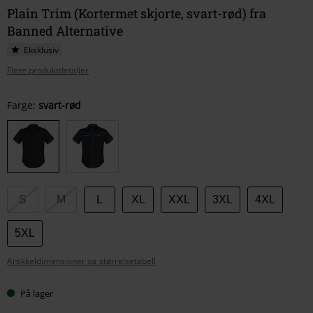
Plain Trim (Kortermet skjorte, svart-rød) fra
Banned Alternative
Eksklusiv
Flere produktdetaljer
Velg
Farge:
svart-rød
størrelse
S
M
L
XL
XXL
3XL
4XL
5XL
Artikkeldimensjoner og størrelsetabell
På lager