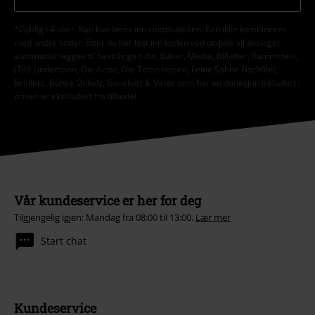
*Gyldig i 4 uker. Kan kun løses inn i nettbutikken. Kan ikke kombineres
med andre koder. Etter du har løst inn koden ved utsjekk vil avslaget
automatisk legges til bestillingen din. Bøker, Media, Billetter, Rammstein,
(Till) Lindemann, Die Ärzte, Die Toten Hosen, Feine Sahne Fischfilet,
Broilers, Böhse Onkelz, Gavekort & Varer som har en donasjon inkludert i
prisen er ekskludert fra tilbudet.
Vår kundeservice er her for deg
Tilgjengelig igjen: Mandag fra 08:00 til 13:00.
Lær mer
Start chat
Kundeservice