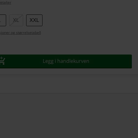
etaljer
L
XL
XXL
se
joner og størrelsetabell
Legg i handlekurven