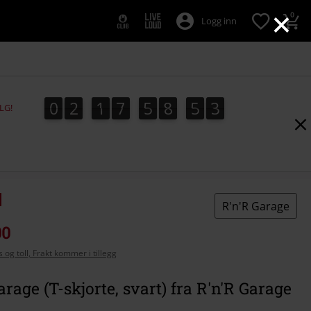
×
0
Logg inn
0
2
1
7
5
8
5
2
0
2
1
7
5
8
5
1
1
3
2
LG!
R'n'R Garage
00
 og toll, Frakt kommer i tillegg
arage (T-skjorte, svart) fra R'n'R Garage