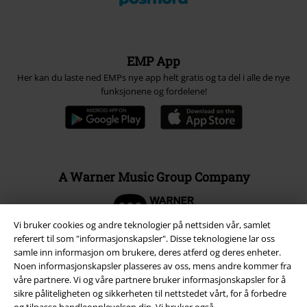
EMP App
Her kan du laste ned EMPs nye app helt gratis og ta del i alle de nye
funksjonene og fordelene!
A Warner Music Group Company
Vi bruker cookies og andre teknologier på nettsiden vår, samlet
referert til som "informasjonskapsler". Disse teknologiene lar oss
samle inn informasjon om brukere, deres atferd og deres enheter.
Noen informasjonskapsler plasseres av oss, mens andre kommer fra
våre partnere. Vi og våre partnere bruker informasjonskapsler for å
sikre påliteligheten og sikkerheten til nettstedet vårt, for å forbedre