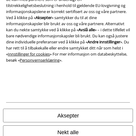
Vilkår
tilstrekkelighetsbeslutning i henhold til gjeldende EU-lovgivning og
informasjonskapslene er korrekt sertifisert av oss og våre partnere.
Impressum
Ved å klikke på «
Aksepter
» samtykker du til at dine
informasjonskapsler blir brukt av oss og våre partnere. Alternativt
kan du nekte samtykke ved å klikke på «
Avslå alle
» – i dette tilfellet vil
Konfidensialitetserklæring
bare nødvendige informasjonskapsler bli brukt. Du kan også justere
dine individuelle preferanser ved å klikke på «
Andre innstillinger
». Du
Avfallshåndtering og miljøbeskyttelse
har rett til å tilbakekalle eller endre samtykket ditt når som helst i
«
Innstillinger for cookies
» For mer informasjon om databeskyttelse,
Samsvarserklæring
besøk «
Personvernserklæring
».
Innstillinger for cookies
Angre bestilling
Alle priser inkluderer moms og skatt.
Frakt er ikke inkludert
.
© 1986-2026 E.M.P. Merchandising HGmbH
Aksepter
Nekt alle