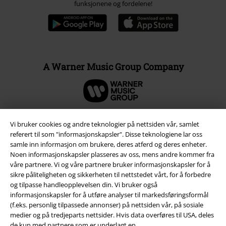
funksjonene og fordelene!
A Warner Music Group Company
Vi bruker cookies og andre teknologier på nettsiden vår, samlet
referert til som "informasjonskapsler". Disse teknologiene lar oss
samle inn informasjon om brukere, deres atferd og deres enheter.
Noen informasjonskapsler plasseres av oss, mens andre kommer fra
våre partnere. Vi og våre partnere bruker informasjonskapsler for å
sikre påliteligheten og sikkerheten til nettstedet vårt, for å forbedre
og tilpasse handleopplevelsen din. Vi bruker også
informasjonskapsler for å utføre analyser til markedsføringsformål
(f.eks. personlig tilpassede annonser) på nettsiden vår, på sosiale
Juridisk informasjon/Vilkår
medier og på tredjeparts nettsider. Hvis data overføres til USA, deles
de kun med partnere som er underlagt en