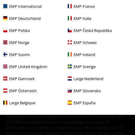
Bandmerch
Top Bands
Axel Rudi Pell
EMP International
EMP France
Bandmerch
Sjanger
Hardrock
EMP Deutschland
EMP Italia
Bandmerch
Media
CDer
EMP Polska
EMP Česká Republika
Salg %
Media
CDs
EMP Norge
EMP Schweiz
EMP Suomi
EMP Ireland
15%
EMP United Kingdom
EMP Sverige
Nyhetsbrev
rabatt
Få en rabattkode på 15% når du blir abonnent!
EMP Danmark
Large Nederland
Mer
EMP Österreich
EMP Slovensko
Large Belgique
EMP España
Jeg godkjenner at jeg frivillig godtar å få tilsendt EMPs nyhetsbrev og at
E.M.P Merchandising kan bruke min personlige data og sende
informasjon om produkter på et gjentatt basis. Min personlige data vil
kun bli brukt forsvarlig i henhold til
Data Privacy Policy
. Jeg kan ta tilbake