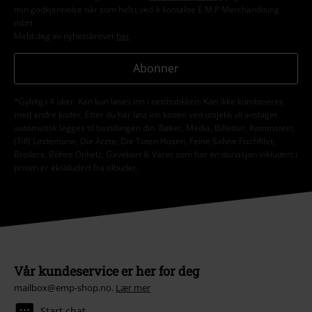
min godkjennelse når som helst ved å kontakte E.M.P Merchandising
mbH
Meld deg av nyhetsbrevet
her
.
Abonner
*Gyldig i 4 uker. Kan kun løses inn i nettbutikken. Kan ikke kombineres
med andre koder. Etter du har løst inn koden ved utsjekk vil avslaget
automatisk legges til bestillingen din. Bøker, Media, Billetter, Rammstein,
(Till) Lindemann, Die Ärzte, Die Toten Hosen, Feine Sahne Fischfilet,
Broilers, Böhse Onkelz, Gavekort & Varer som har en donasjon inkludert i
prisen er ekskludert fra tilbudet.
Vår kundeservice er her for deg
mailbox@emp-shop.no.
Lær mer
Start chat