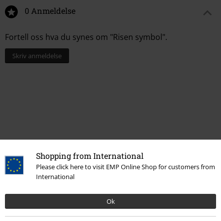
0 Anmeldelse
Fortell oss hva du synes om "Risen symbol".
Skriv anmeldelse
Shopping from International
Please click here to visit EMP Online Shop for customers from
International
Flere kategorier. Flere valgmuligheter.
Ok
Bandmerch
Sjanger
Rock