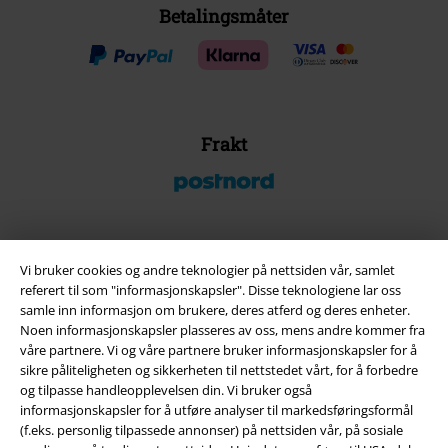
Betalingsmåter
Frakt
EMP App
Vi bruker cookies og andre teknologier på nettsiden vår, samlet
referert til som "informasjonskapsler". Disse teknologiene lar oss
Her kan du laste ned EMPs nye app helt gratis og ta del i alle de nye
samle inn informasjon om brukere, deres atferd og deres enheter.
funksjonene og fordelene!
Noen informasjonskapsler plasseres av oss, mens andre kommer fra
våre partnere. Vi og våre partnere bruker informasjonskapsler for å
sikre påliteligheten og sikkerheten til nettstedet vårt, for å forbedre
og tilpasse handleopplevelsen din. Vi bruker også
informasjonskapsler for å utføre analyser til markedsføringsformål
(f.eks. personlig tilpassede annonser) på nettsiden vår, på sosiale
A Warner Music Group Company