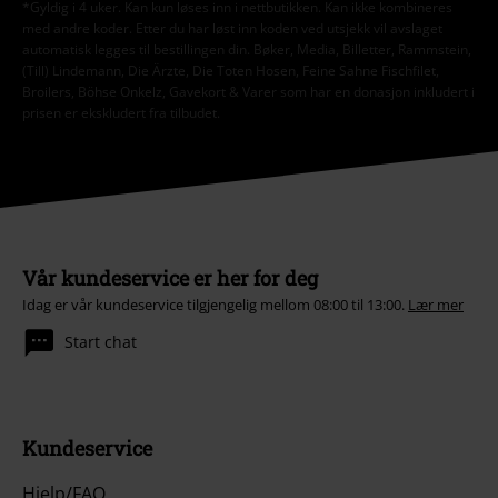
*Gyldig i 4 uker. Kan kun løses inn i nettbutikken. Kan ikke kombineres
med andre koder. Etter du har løst inn koden ved utsjekk vil avslaget
automatisk legges til bestillingen din. Bøker, Media, Billetter, Rammstein,
(Till) Lindemann, Die Ärzte, Die Toten Hosen, Feine Sahne Fischfilet,
Broilers, Böhse Onkelz, Gavekort & Varer som har en donasjon inkludert i
prisen er ekskludert fra tilbudet.
Vår kundeservice er her for deg
Idag er vår kundeservice tilgjengelig mellom 08:00 til 13:00.
Lær mer
Start chat
Kundeservice
Hjelp/FAQ