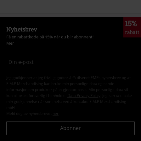
15%
Nyhetsbrev
rabatt
Få en rabattkode på 15% når du blir abonnent!
Mer
Jeg godkjenner at jeg frivillig godtar å få tilsendt EMPs nyhetsbrev og at
E.M.P Merchandising kan bruke min personlige data og sende
informasjon om produkter på et gjentatt basis. Min personlige data vil
kun bli brukt forsvarlig i henhold til
Data Privacy Policy
. Jeg kan ta tilbake
min godkjennelse når som helst ved å kontakte E.M.P Merchandising
mbH
Meld deg av nyhetsbrevet
her
.
Abonner