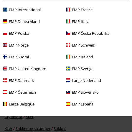
EMP International
EMP France
EMP Deutschland
EMP Italia
60% RABATT
EMP Polska
EMP Česká Republika
KPI
kr 299,00
kr 119,00
EMP Norge
EMP Schweiz
EMP Suomi
EMP Ireland
Flere kategorier. Flere valgmuligheter.
EMP United Kingdom
EMP Sverige
Filmer og TV
Klær
Sokker og strømper
Sokker
EMP Danmark
Large Nederland
Filmer og TV
Filmer og TV
Warner Bros 100
EMP Österreich
EMP Slovensko
Filmer og TV
Filmer og TV
Harry Potter
Klær
Sokker og strømper
Sokker
Large Belgique
EMP España
Filmer og TV
Filmer og TV
Harry Potter
Tema
Galtvort
Gryffindor
Klær
Klær
Sokker og strømper
Sokker