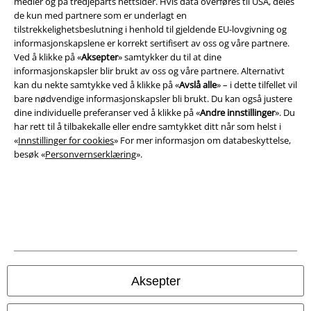
medier og på tredjeparts nettsider. Hvis data overføres til USA, deles
de kun med partnere som er underlagt en
tilstrekkelighetsbeslutning i henhold til gjeldende EU-lovgivning og
informasjonskapslene er korrekt sertifisert av oss og våre partnere.
Ved å klikke på «
Aksepter
» samtykker du til at dine
informasjonskapsler blir brukt av oss og våre partnere. Alternativt
kan du nekte samtykke ved å klikke på «
Avslå alle
» – i dette tilfellet vil
bare nødvendige informasjonskapsler bli brukt. Du kan også justere
dine individuelle preferanser ved å klikke på «
Andre innstillinger
». Du
har rett til å tilbakekalle eller endre samtykket ditt når som helst i
«
Innstillinger for cookies
» For mer informasjon om databeskyttelse,
besøk «
Personvernserklæring
».
Juridisk informasjon/Vilkår
Vilkår
Impressum
Aksepter
Konfidensialitetserklæring