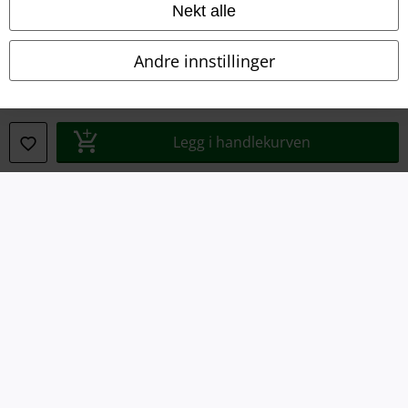
Avfallshåndtering og miljøbeskyttelse
Nekt alle
Samsvarserklæring
Andre innstillinger
Innstillinger for cookies
Angre bestilling
Legg i handlekurven
Alle priser inkluderer moms og skatt.
Frakt er ikke inkludert
.
© 1986-2026 E.M.P. Merchandising HGmbH
EMP Online Shops
EMP International
EMP France
EMP Deutschland