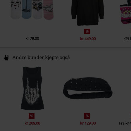
%
kr 79,00
kr 449,00
KPI
Andre kunder kjøpte også
%
%
kr 209,00
kr 129,00
Fra
kr 