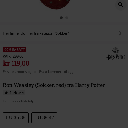
Her finner du mer fra kategori "Sokker"
60% RABATT
KPI
kr 299,00
kr 119,00
Pris inkl. moms og toll, Frakt kommer i tillegg
Ron Weasley (Sokker, rød) fra Harry Potter
Eksklusiv
Flere produktdetaljer
Velg
EU 35-38
EU 39-42
størrelse