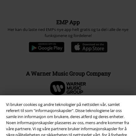
EMP App
Her kan du laste ned EMPs nye app helt gratis og ta del i alle de nye
funksjonene og fordelene!
A Warner Music Group Company
Vi bruker cookies og andre teknologier på nettsiden vår, samlet
referert til som "informasjonskapsler". Disse teknologiene lar oss
samle inn informasjon om brukere, deres atferd og deres enheter.
Noen informasjonskapsler plasseres av oss, mens andre kommer fra
våre partnere. Vi og våre partnere bruker informasjonskapsler for å
sikre påliteligheten og sikkerheten til nettstedet vårt, for å forbedre