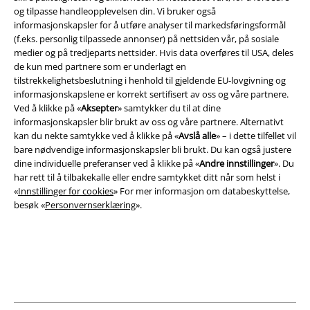
og tilpasse handleopplevelsen din. Vi bruker også
informasjonskapsler for å utføre analyser til markedsføringsformål
(f.eks. personlig tilpassede annonser) på nettsiden vår, på sosiale
medier og på tredjeparts nettsider. Hvis data overføres til USA, deles
Juridisk informasjon/Vilkår
de kun med partnere som er underlagt en
tilstrekkelighetsbeslutning i henhold til gjeldende EU-lovgivning og
Vilkår
informasjonskapslene er korrekt sertifisert av oss og våre partnere.
Ved å klikke på «
Aksepter
» samtykker du til at dine
Impressum
informasjonskapsler blir brukt av oss og våre partnere. Alternativt
kan du nekte samtykke ved å klikke på «
Avslå alle
» – i dette tilfellet vil
Konfidensialitetserklæring
bare nødvendige informasjonskapsler bli brukt. Du kan også justere
dine individuelle preferanser ved å klikke på «
Andre innstillinger
». Du
Avfallshåndtering og miljøbeskyttelse
har rett til å tilbakekalle eller endre samtykket ditt når som helst i
«
Innstillinger for cookies
» For mer informasjon om databeskyttelse,
besøk «
Personvernserklæring
».
Samsvarserklæring
Innstillinger for cookies
Angre bestilling
Alle priser inkluderer moms og skatt.
Frakt er ikke inkludert
.