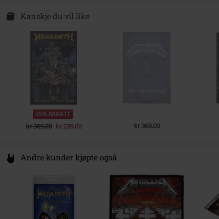
International Associates Auditing & Certification Ltd
P4AX
Kanskje du vil like
The Black Church, St Mary´s Place
D07 Dublin
Ireland
EUAR@ie.ia-net.com
35% RABATT
kr 369,00
kr 369,00
kr 239,00
Andre kunder kjøpte også