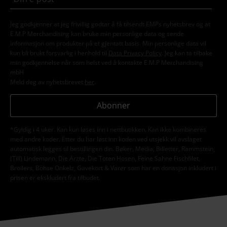
Jeg godkjenner at jeg frivillig godtar å få tilsendt EMPs nyhetsbrev og at
E.M.P Merchandising kan bruke min personlige data og sende
informasjon om produkter på et gjentatt basis. Min personlige data vil
kun bli brukt forsvarlig i henhold til
Data Privacy Policy
. Jeg kan ta tilbake
min godkjennelse når som helst ved å kontakte E.M.P Merchandising
mbH
Meld deg av nyhetsbrevet
her
.
Abonner
*Gyldig i 4 uker. Kan kun løses inn i nettbutikken. Kan ikke kombineres
med andre koder. Etter du har løst inn koden ved utsjekk vil avslaget
automatisk legges til bestillingen din. Bøker, Media, Billetter, Rammstein,
(Till) Lindemann, Die Ärzte, Die Toten Hosen, Feine Sahne Fischfilet,
Broilers, Böhse Onkelz, Gavekort & Varer som har en donasjon inkludert i
prisen er ekskludert fra tilbudet.