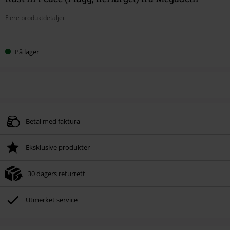
Flere produktdetaljer
Velg
På lager
størrelse
Betal med faktura
Eksklusive produkter
30 dagers returrett
Utmerket service