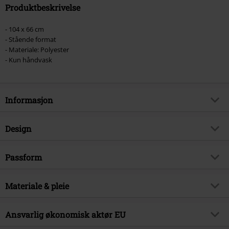
Produktbeskrivelse
- 104 x 66 cm
- Stående format
- Materiale: Polyester
- Kun håndvask
Informasjon
Artikkelnummer
598032
Design
Tittel
Rust in Peace
Produkttype
Flagg
Musikksjanger
Passform
Thrash Metal
Farge
flerfarget
Produkt kategori
Band merch, Bands
Plakatstørrelse
104 x 66
Materiale & pleie
Lisens
Offisiellt lisensert produkt
Band
Megadeth
Ytre materiale
100% polyester
Ansvarlig økonomisk aktør EU
Dato for offentliggjørelsen
27/02/2026