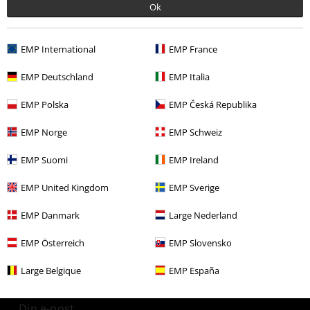
Ok
Flere kategorier. Flere valgmuligheter.
EMP International
EMP France
Nyheter
Hobby og fritid
Husholdningsartikler
Veggdekor
EMP Deutschland
EMP Italia
Bandmerch
Top Bands
Megadeth
EMP Polska
EMP Česká Republika
Bandmerch
Plakater og flagg
EMP Norge
EMP Schweiz
Salg %
Husholdningsartikler
Veggdekor
EMP Suomi
EMP Ireland
Salg %
Band Merch
EMP United Kingdom
EMP Sverige
EMP Danmark
Large Nederland
15%
Nyhetsbrev
rabatt
EMP Österreich
EMP Slovensko
Få en rabattkode på 15% når du blir abonnent!
Mer
Large Belgique
EMP España