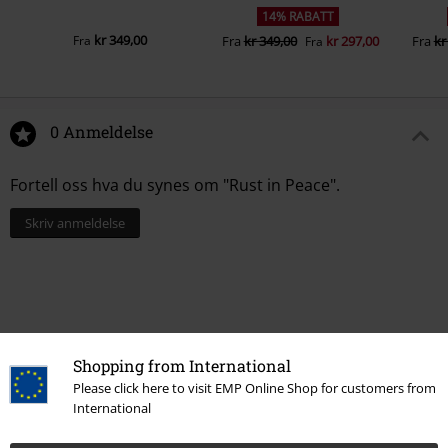
14% RABATT
kr 349,00
Fra
Fra
kr 349,00
kr 297,00
Fra
kr
Fra
0 Anmeldelse
Fortell oss hva du synes om "Rust in Peace".
Skriv anmeldelse
Shopping from International
Please click here to visit EMP Online Shop for customers from
International