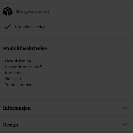
30 dagers returrett
Utmerket service
Produktbeskrivelse
- Elastisk linning
- Pustende mesh-stoff
- Kort kutt
- Sidesplitt
- To sidelommer
Informasjon
Artikkelnummer
565905
Design
Tittel
Short Basketball Shorts