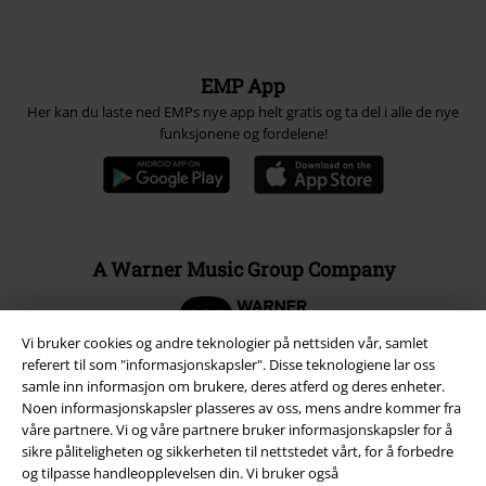
EMP App
Her kan du laste ned EMPs nye app helt gratis og ta del i alle de nye
funksjonene og fordelene!
A Warner Music Group Company
Vi bruker cookies og andre teknologier på nettsiden vår, samlet
referert til som "informasjonskapsler". Disse teknologiene lar oss
samle inn informasjon om brukere, deres atferd og deres enheter.
Noen informasjonskapsler plasseres av oss, mens andre kommer fra
våre partnere. Vi og våre partnere bruker informasjonskapsler for å
sikre påliteligheten og sikkerheten til nettstedet vårt, for å forbedre
og tilpasse handleopplevelsen din. Vi bruker også