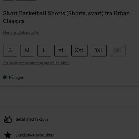
Short Basketball Shorts (Shorts, svart) fra Urban
Classics
Flere produktdetaljer
Velg
S
M
L
XL
XXL
3XL
4XL
størrelse
Artikkeldimensjoner og størrelsetabell
På lager
Betal med faktura
Eksklusive produkter