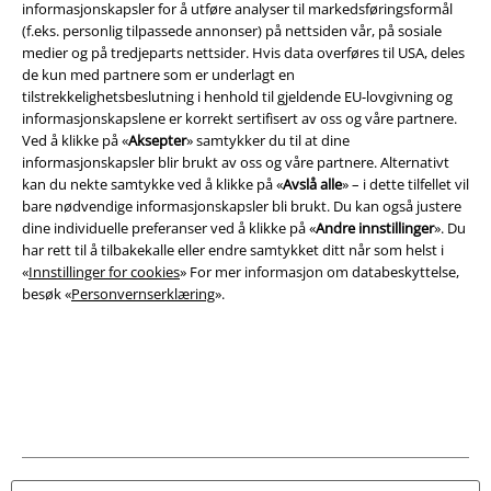
informasjonskapsler for å utføre analyser til markedsføringsformål
(f.eks. personlig tilpassede annonser) på nettsiden vår, på sosiale
medier og på tredjeparts nettsider. Hvis data overføres til USA, deles
de kun med partnere som er underlagt en
tilstrekkelighetsbeslutning i henhold til gjeldende EU-lovgivning og
Juridisk informasjon/Vilkår
informasjonskapslene er korrekt sertifisert av oss og våre partnere.
Vilkår
Ved å klikke på «
Aksepter
» samtykker du til at dine
informasjonskapsler blir brukt av oss og våre partnere. Alternativt
kan du nekte samtykke ved å klikke på «
Avslå alle
» – i dette tilfellet vil
Impressum
bare nødvendige informasjonskapsler bli brukt. Du kan også justere
dine individuelle preferanser ved å klikke på «
Andre innstillinger
». Du
Konfidensialitetserklæring
har rett til å tilbakekalle eller endre samtykket ditt når som helst i
«
Innstillinger for cookies
» For mer informasjon om databeskyttelse,
Avfallshåndtering og miljøbeskyttelse
besøk «
Personvernserklæring
».
Samsvarserklæring
Innstillinger for cookies
Angre bestilling
Alle priser inkluderer moms og skatt.
Frakt er ikke inkludert
.