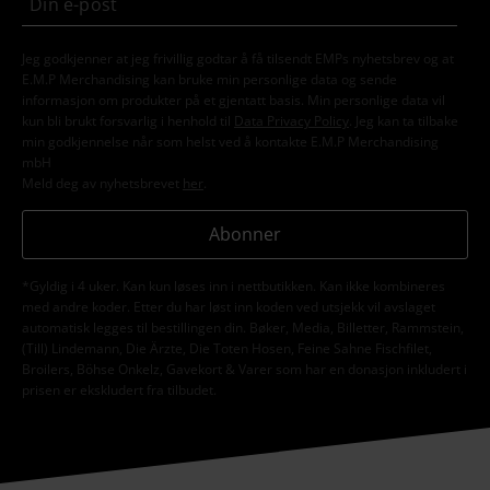
Jeg godkjenner at jeg frivillig godtar å få tilsendt EMPs nyhetsbrev og at
E.M.P Merchandising kan bruke min personlige data og sende
informasjon om produkter på et gjentatt basis. Min personlige data vil
kun bli brukt forsvarlig i henhold til
Data Privacy Policy
. Jeg kan ta tilbake
min godkjennelse når som helst ved å kontakte E.M.P Merchandising
mbH
Meld deg av nyhetsbrevet
her
.
Abonner
*Gyldig i 4 uker. Kan kun løses inn i nettbutikken. Kan ikke kombineres
med andre koder. Etter du har løst inn koden ved utsjekk vil avslaget
automatisk legges til bestillingen din. Bøker, Media, Billetter, Rammstein,
(Till) Lindemann, Die Ärzte, Die Toten Hosen, Feine Sahne Fischfilet,
Broilers, Böhse Onkelz, Gavekort & Varer som har en donasjon inkludert i
prisen er ekskludert fra tilbudet.