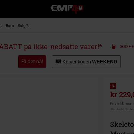
EMP
-
Musikk,
film,
re
Barn
Salg %
TV
og
gaming
ABATT på ikke-nedsatte varer!*
GOD HE
merch
-
Alternativ
Få det nå!
Kopier koden
WEEKEND
mote
%
kr 229,
Pris inkl. moms
30-Dagers Bes
Skeleto
Master