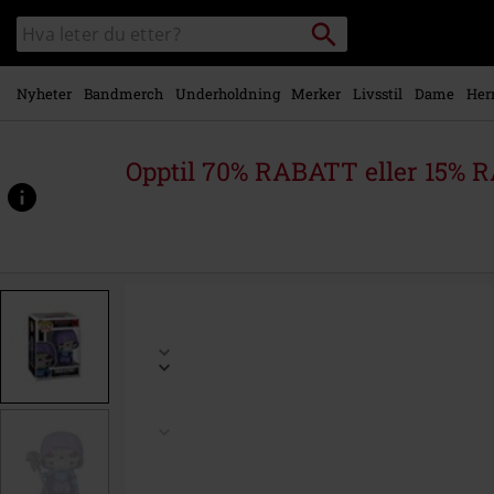
Skipp til
Søk
Søk
hovedinnhold
i
katalogen
Nyheter
Bandmerch
Underholdning
Merker
Livsstil
Dame
Her
Opptil 70% RABATT eller 15% R
https://www.emp-
shop.no/p/skeletor-
vinylfigur-
2021/595430St.html