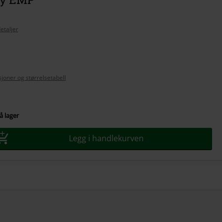
etaljer
se
joner og størrelsetabell
å lager
Legg i handlekurven