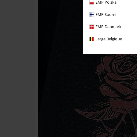
EMP Polska
EMP Suomi
EMP Danmark
Large Belgique