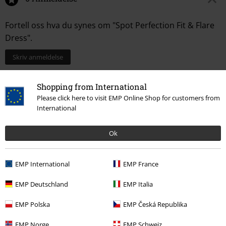
Fortell oss hva du synes om "Spot Perfection Fit & Flare
Dress".
Skriv anmeldelse
Shopping from International
Please click here to visit EMP Online Shop for customers from
International
Ok
EMP International
EMP France
Flere kategorier. Flere valgmuligheter.
EMP Deutschland
EMP Italia
Klær & tilbehør
One-Pieces
Kjoler
EMP Polska
EMP Česká Republika
Tema
Basisplagg
Klær
Kjoler
EMP Norge
EMP Schweiz