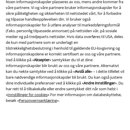
Noen informasjonskapsler plasseres av oss, mens andre kommer fra
våre partnere. Vi og våre partnere bruker informasjonskapsler for å
Impressum
sikre påliteligheten og sikkerheten til nettstedet vårt, for å forbedre
og tilpasse handleopplevelsen din. Vi bruker også
Konfidensialitetserklæring
informasjonskapsler for å utføre analyser til markedsføringsformål
(f.eks. personlig tilpassede annonser) på nettsiden vår, på sosiale
Avfallshåndtering og miljøbeskyttelse
medier og på tredjeparts nettsider. Hvis data overføres til USA, deles
de kun med partnere som er underlagt en
Samsvarserklæring
tilstrekkelighetsbeslutning i henhold til gjeldende EU-lovgivning og
informasjonskapslene er korrekt sertifisert av oss og våre partnere.
Ved å klikke på «
Aksepter
» samtykker du til at dine
Innstillinger for cookies
informasjonskapsler blir brukt av oss og våre partnere. Alternativt
kan du nekte samtykke ved å klikke på «
Avslå alle
» – i dette tilfellet vil
Angre bestilling
bare nødvendige informasjonskapsler bli brukt. Du kan også justere
dine individuelle preferanser ved å klikke på «
Andre innstillinger
». Du
Alle priser inkluderer moms og skatt.
Frakt er ikke inkludert
.
har rett til å tilbakekalle eller endre samtykket ditt når som helst i
© 1986-2026 E.M.P. Merchandising HGmbH
«
Innstillinger for cookies
» For mer informasjon om databeskyttelse,
besøk «
Personvernserklæring
».
EMP Online Shops