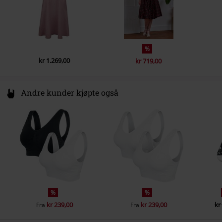
%
kr 1.269,00
kr 719,00
Andre kunder kjøpte også
%
%
kr 239,00
kr 239,00
kr
Fra
Fra