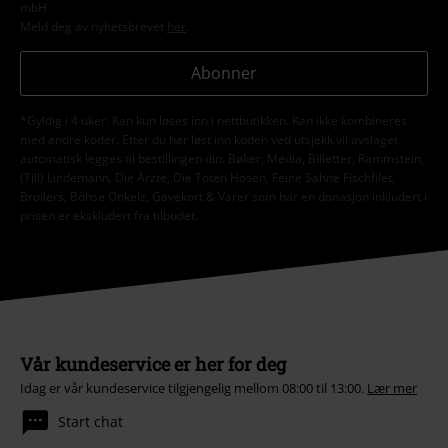
mbH
Meld deg av nyhetsbrevet
her
.
Abonner
*Gyldig i 4 uker. Kan kun løses inn i nettbutikken. Kan ikke kombineres
med andre koder. Etter du har løst inn koden ved utsjekk vil avslaget
automatisk legges til bestillingen din. Bøker, Media, Billetter, Rammstein,
(Till) Lindemann, Die Ärzte, Die Toten Hosen, Feine Sahne Fischfilet,
Broilers, Böhse Onkelz, Gavekort & Varer som har en donasjon inkludert i
prisen er ekskludert fra tilbudet.
Vår kundeservice er her for deg
Idag er vår kundeservice tilgjengelig mellom 08:00 til 13:00.
Lær mer
Start chat