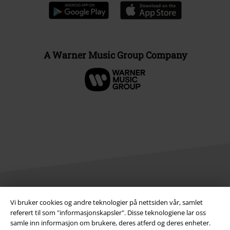
A Warner Music Group Company
Vi bruker cookies og andre teknologier på nettsiden vår, samlet
Juridisk informasjon/Vilkår
referert til som "informasjonskapsler". Disse teknologiene lar oss
Vilkår
samle inn informasjon om brukere, deres atferd og deres enheter.