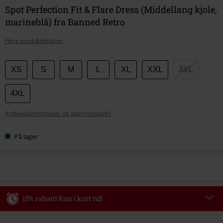
Spot Perfection Fit & Flare Dress (Middellang kjole,
marineblå) fra Banned Retro
Flere produktdetaljer
Velg
XS
S
M
L
XL
XXL
3XL
størrelse
4XL
Artikkeldimensjoner og størrelsetabell
På lager
15% rabatt! Kun i kort tid!
Kode
WEEKEND
Kopier koden