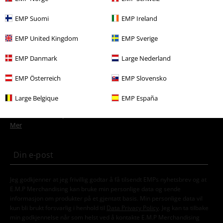
Tema
Basisplagg
Basisplagg damer
EMP Suomi
EMP Ireland
Klær
Kjoler
Mellomlange kjoler
EMP United Kingdom
EMP Sverige
Klesmerker
Dame
EMP Danmark
Large Nederland
EMP Österreich
EMP Slovensko
15%
Large Belgique
EMP España
Nyhetsbrev
rabatt
Få en rabattkode på 15% når du blir abonnent!
Mer
Jeg godkjenner at jeg frivillig godtar å få tilsendt EMPs nyhetsbrev og at
E.M.P Merchandising kan bruke min personlige data og sende
informasjon om produkter på et gjentatt basis. Min personlige data vil
kun bli brukt forsvarlig i henhold til
Data Privacy Policy
. Jeg kan ta tilbake
min godkjennelse når som helst ved å kontakte E.M.P Merchandising