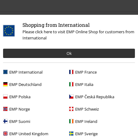
Siste besøk
Shopping from International
Please click here to visit EMP Online Shop for customers from
International
Ok
EMP International
EMP France
%
EMP Deutschland
EMP Italia
kr 399,00
EMP Polska
EMP Česká Republika
EMP Norge
EMP Schweiz
Flere kategorier. Flere valgmuligheter.
EMP Suomi
EMP Ireland
Filmer og TV
Filmer og TV
Filmer
Klær
EMP United Kingdom
EMP Sverige
Salg %
Damer
Klær
Gensere og cardigans
Hetteplagg