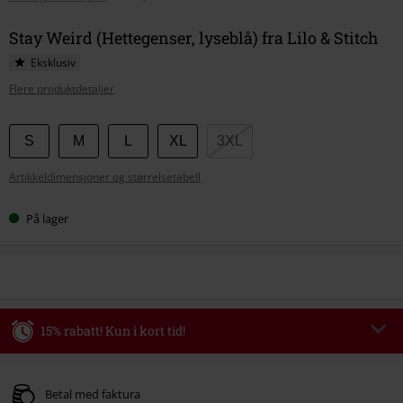
Stay Weird (Hettegenser, lyseblå) fra Lilo & Stitch
Eksklusiv
Flere produktdetaljer
Velg
S
M
L
XL
3XL
størrelse
Artikkeldimensjoner og størrelsetabell
På lager
15% rabatt! Kun i kort tid!
Kode
AFTERWORK
Kopier koden
Gyldig kun den 06/08/2026 fra klokken 16:00 til klokken 23:59.
Betal med faktura