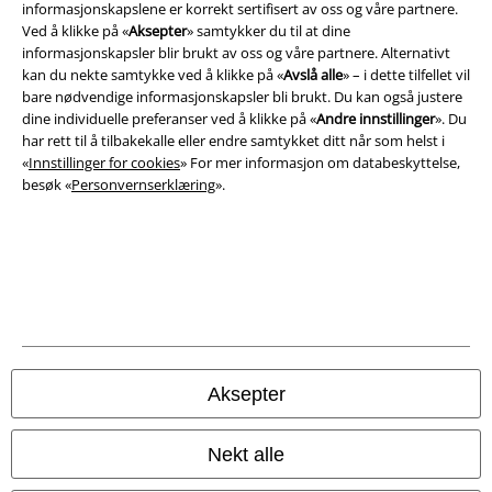
informasjonskapslene er korrekt sertifisert av oss og våre partnere.
Vilkår
Ved å klikke på «
Aksepter
» samtykker du til at dine
informasjonskapsler blir brukt av oss og våre partnere. Alternativt
Impressum
kan du nekte samtykke ved å klikke på «
Avslå alle
» – i dette tilfellet vil
bare nødvendige informasjonskapsler bli brukt. Du kan også justere
Konfidensialitetserklæring
dine individuelle preferanser ved å klikke på «
Andre innstillinger
». Du
har rett til å tilbakekalle eller endre samtykket ditt når som helst i
«
Avfallshåndtering og miljøbeskyttelse
Innstillinger for cookies
» For mer informasjon om databeskyttelse,
besøk «
Personvernserklæring
».
Samsvarserklæring
Innstillinger for cookies
Angre bestilling
Alle priser inkluderer moms og skatt.
Frakt er ikke inkludert
.
© 1986-2026 E.M.P. Merchandising HGmbH
Aksepter
Nekt alle