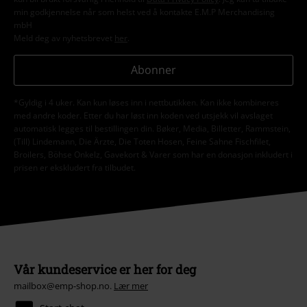
min godkjennelse når som helst ved å kontakte E.M.P Merchandising
mbH
Meld deg av nyhetsbrevet
her
.
Abonner
*Gyldig i 4 uker. Kan kun løses inn i nettbutikken. Kan ikke kombineres
med andre koder. Etter du har løst inn koden ved utsjekk vil avslaget
automatisk legges til bestillingen din. Bøker, Media, Billetter, Rammstein,
(Till) Lindemann, Die Ärzte, Die Toten Hosen, Feine Sahne Fischfilet,
Broilers, Böhse Onkelz, Gavekort & Varer som har en donasjon inkludert i
prisen er ekskludert fra tilbudet.
Vår kundeservice er her for deg
mailbox@emp-shop.no.
Lær mer