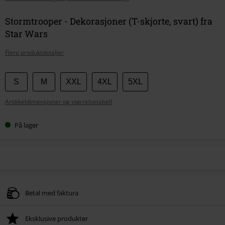
Stormtrooper - Dekorasjoner (T-skjorte, svart) fra
Star Wars
Flere produktdetaljer
Velg
S
M
XXL
4XL
5XL
størrelse
Artikkeldimensjoner og størrelsetabell
På lager
Betal med faktura
Eksklusive produkter