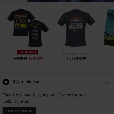
18% RABATT
KPI
Fra
kr 349,99
kr 379,00
kr 309,00
kr 349,00
Fra
0 Anmeldelse
Fortell oss hva du synes om "Stormtrooper -
Dekorasjoner".
Skriv anmeldelse