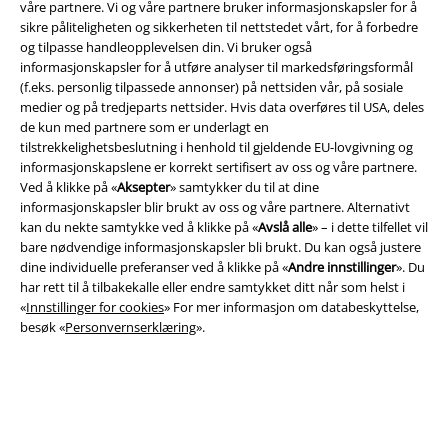
våre partnere. Vi og våre partnere bruker informasjonskapsler for å
sikre påliteligheten og sikkerheten til nettstedet vårt, for å forbedre
og tilpasse handleopplevelsen din. Vi bruker også
informasjonskapsler for å utføre analyser til markedsføringsformål
(f.eks. personlig tilpassede annonser) på nettsiden vår, på sosiale
medier og på tredjeparts nettsider. Hvis data overføres til USA, deles
de kun med partnere som er underlagt en
Juridisk informasjon/Vilkår
tilstrekkelighetsbeslutning i henhold til gjeldende EU-lovgivning og
Vilkår
informasjonskapslene er korrekt sertifisert av oss og våre partnere.
Ved å klikke på «
Aksepter
» samtykker du til at dine
informasjonskapsler blir brukt av oss og våre partnere. Alternativt
Impressum
kan du nekte samtykke ved å klikke på «
Avslå alle
» – i dette tilfellet vil
bare nødvendige informasjonskapsler bli brukt. Du kan også justere
Konfidensialitetserklæring
dine individuelle preferanser ved å klikke på «
Andre innstillinger
». Du
har rett til å tilbakekalle eller endre samtykket ditt når som helst i
Avfallshåndtering og miljøbeskyttelse
«
Innstillinger for cookies
» For mer informasjon om databeskyttelse,
besøk «
Personvernserklæring
».
Samsvarserklæring
Innstillinger for cookies
Angre bestilling