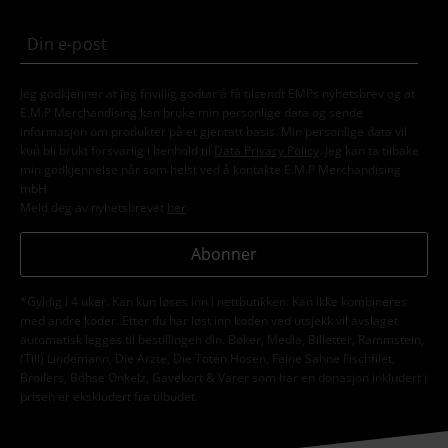
Jeg godkjenner at jeg frivillig godtar å få tilsendt EMPs nyhetsbrev og at
E.M.P Merchandising kan bruke min personlige data og sende
informasjon om produkter på et gjentatt basis. Min personlige data vil
kun bli brukt forsvarlig i henhold til
Data Privacy Policy
. Jeg kan ta tilbake
min godkjennelse når som helst ved å kontakte E.M.P Merchandising
mbH
Meld deg av nyhetsbrevet
her
.
Abonner
*Gyldig i 4 uker. Kan kun løses inn i nettbutikken. Kan ikke kombineres
med andre koder. Etter du har løst inn koden ved utsjekk vil avslaget
automatisk legges til bestillingen din. Bøker, Media, Billetter, Rammstein,
(Till) Lindemann, Die Ärzte, Die Toten Hosen, Feine Sahne Fischfilet,
Broilers, Böhse Onkelz, Gavekort & Varer som har en donasjon inkludert i
prisen er ekskludert fra tilbudet.