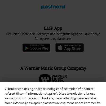
EMP App
Her kan du laste ned EMPs nye app helt gratis og ta del i alle de nye
funksjonene og fordelene!
A Warner Music Group Company
Vi bruker cookies og andre teknologier på nettsiden vår, samlet
referert til som "informasjonskapsler". Disse teknologiene lar oss
samle inn informasjon om brukere, deres atferd og deres enheter.
Noen informasjonskapsler plasseres av oss, mens andre kommer fra