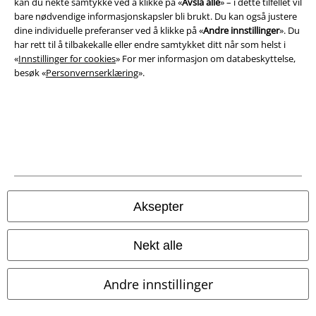
kan du nekte samtykke ved å klikke på «
Avslå alle
» – i dette tilfellet vil
bare nødvendige informasjonskapsler bli brukt. Du kan også justere
Konfidensialitetserklæring
dine individuelle preferanser ved å klikke på «
Andre innstillinger
». Du
har rett til å tilbakekalle eller endre samtykket ditt når som helst i
Avfallshåndtering og miljøbeskyttelse
«
Innstillinger for cookies
» For mer informasjon om databeskyttelse,
besøk «
Personvernserklæring
».
Samsvarserklæring
Innstillinger for cookies
Angre bestilling
Alle priser inkluderer moms og skatt.
Frakt er ikke inkludert
.
© 1986-2026 E.M.P. Merchandising HGmbH
Aksepter
Nekt alle
EMP Online Shops
Andre innstillinger
EMP International