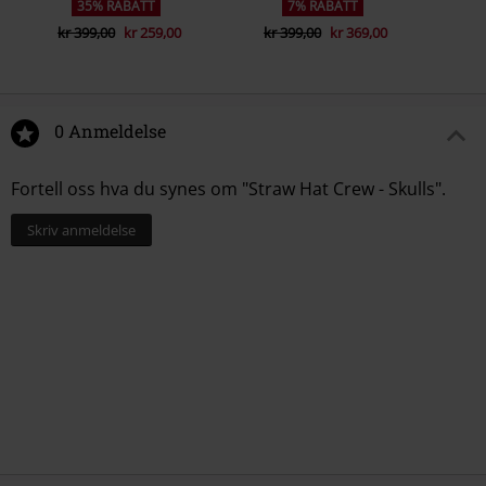
35% RABATT
7% RABATT
kr 399,00
kr 259,00
kr 399,00
kr 369,00
0 Anmeldelse
Fortell oss hva du synes om "Straw Hat Crew - Skulls".
Skriv anmeldelse