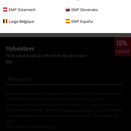
Nyheter
Klær
T Skjorter og topper
T-skjorter
EMP Österreich
EMP Slovensko
Tema
Sorte klær
Svarte t-skjorter
Large Belgique
EMP España
15%
Nyhetsbrev
rabatt
Få en rabattkode på 15% når du blir abonnent!
Mer
Jeg godkjenner at jeg frivillig godtar å få tilsendt EMPs nyhetsbrev og at
E.M.P Merchandising kan bruke min personlige data og sende
informasjon om produkter på et gjentatt basis. Min personlige data vil
kun bli brukt forsvarlig i henhold til
Data Privacy Policy
. Jeg kan ta tilbake
min godkjennelse når som helst ved å kontakte E.M.P Merchandising
mbH
Meld deg av nyhetsbrevet
her
.