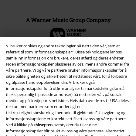
A Warner Music Group Company
Vi bruker cookies og andre teknologier på nettsiden vår, samlet
referert til som "informasjonskapsler". Disse teknologiene lar oss
samle inn informasjon om brukere, deres atferd og deres enheter.
Noen informasjonskapsler plasseres av oss, mens andre kommer fra
våre partnere. Vi og våre partnere bruker informasjonskapsler for å
sikre påliteligheten og sikkerheten til nettstedet vårt, for å forbedre
og tilpasse handleopplevelsen din. Vi bruker også
informasjonskapsler for å utføre analyser til markedsføringsformål
(f.eks. personlig tilpassede annonser) på nettsiden vår, på sosiale
medier og på tredjeparts nettsider. Hvis data overføres til USA, deles
de kun med partnere som er underlagt en
Juridisk informasjon/Vilkår
tilstrekkelighetsbeslutning i henhold til gjeldende EU-lovgivning og
Vilkår
informasjonskapslene er korrekt sertifisert av oss og våre partnere.
Ved å klikke på «
Aksepter
» samtykker du til at dine
informasjonskapsler blir brukt av oss og våre partnere. Alternativt
Impressum