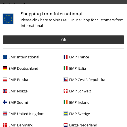
Siste besøk
Shopping from International
Please click here to visit EMP Online Shop for customers from
International
Ok
EMP International
EMP France
kr 399,00
EMP Deutschland
EMP Italia
EMP Polska
EMP Česká Republika
Flere kategorier. Flere valgmuligheter.
EMP Norge
EMP Schweiz
Salg %
Klær
T-skjorter og topper
T-skjorter
EMP Suomi
EMP Ireland
Herre
Klær
T-skjorter og topper
T-skjorter
EMP United Kingdom
EMP Sverige
Underholdning
EMP Danmark
Large Nederland