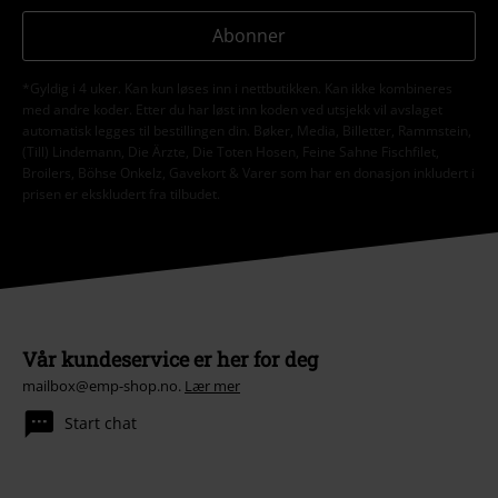
Abonner
*Gyldig i 4 uker. Kan kun løses inn i nettbutikken. Kan ikke kombineres
med andre koder. Etter du har løst inn koden ved utsjekk vil avslaget
automatisk legges til bestillingen din. Bøker, Media, Billetter, Rammstein,
(Till) Lindemann, Die Ärzte, Die Toten Hosen, Feine Sahne Fischfilet,
Broilers, Böhse Onkelz, Gavekort & Varer som har en donasjon inkludert i
prisen er ekskludert fra tilbudet.
Vår kundeservice er her for deg
mailbox@emp-shop.no.
Lær mer
Start chat