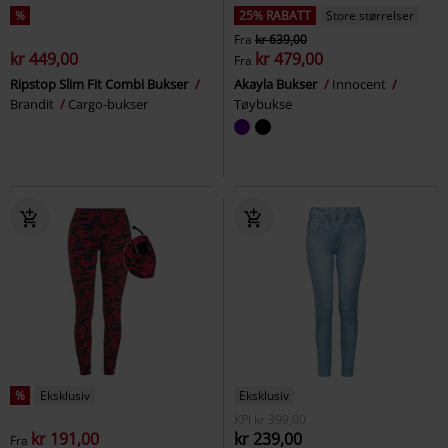
%
25% RABATT
Store størrelser
Fra
kr 639,00
kr 449,00
kr 479,00
Fra
Ripstop Slim Fit Combi Bukser
Akayla Bukser
Innocent
Brandit
Cargo-bukser
Tøybukse
%
Eksklusiv
Eksklusiv
KPI
kr 399,00
kr 191,00
kr 239,00
Fra