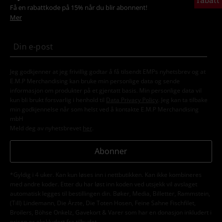
Få en rabattkode på 15% når du blir abonnent!
Mer
Jeg godkjenner at jeg frivillig godtar å få tilsendt EMPs nyhetsbrev og at
E.M.P Merchandising kan bruke min personlige data og sende
informasjon om produkter på et gjentatt basis. Min personlige data vil
kun bli brukt forsvarlig i henhold til
Data Privacy Policy
. Jeg kan ta tilbake
min godkjennelse når som helst ved å kontakte E.M.P Merchandising
mbH
Meld deg av nyhetsbrevet
her
.
Abonner
*Gyldig i 4 uker. Kan kun løses inn i nettbutikken. Kan ikke kombineres
med andre koder. Etter du har løst inn koden ved utsjekk vil avslaget
automatisk legges til bestillingen din. Bøker, Media, Billetter, Rammstein,
(Till) Lindemann, Die Ärzte, Die Toten Hosen, Feine Sahne Fischfilet,
Broilers, Böhse Onkelz, Gavekort & Varer som har en donasjon inkludert i
prisen er ekskludert fra tilbudet.