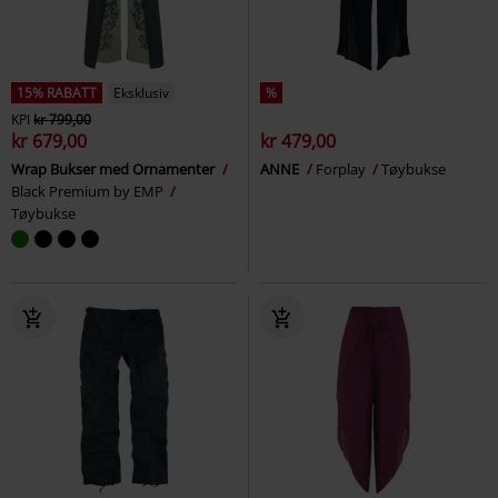
15% RABATT
Eksklusiv
%
KPI
kr 799,00
kr 679,00
kr 479,00
Wrap Bukser med Ornamenter
ANNE
Forplay
Tøybukse
Black Premium by EMP
Tøybukse