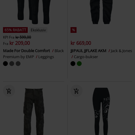
65% RABATT
Eksklusiv
%
KPI
Fra
kr 599,00
kr 209,00
kr 669,00
Fra
Made For Double Comfort
Black
JJIPAUL JJFLAKE AKM
Jack & Jones
Premium by EMP
Leggings
Cargo-bukser