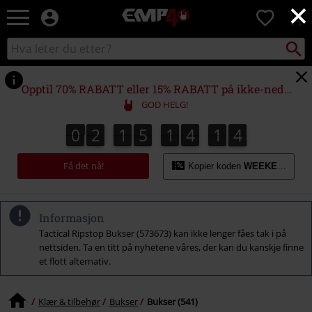
×
EMP
0
-
Musikk,
Søk
Søk
film,
i
TV
katalogen
og
Opptil 70% RABATT eller 15% RABATT på ikke-nedsatte varer!*
gaming
GOD HELG!
merch
-
0
2
1
5
1
4
1
3
0
2
1
5
1
4
1
2
3
2
4
2
Alternativ
mote
Få det nå!
Kopier koden
WEEKEND
Informasjon
Tactical Ripstop Bukser (573673) kan ikke lenger fåes tak i på
nettsiden. Ta en titt på nyhetene våres, der kan du kanskje finne
et flott alternativ.
Klær & tilbehør
Bukser
Bukser (541)