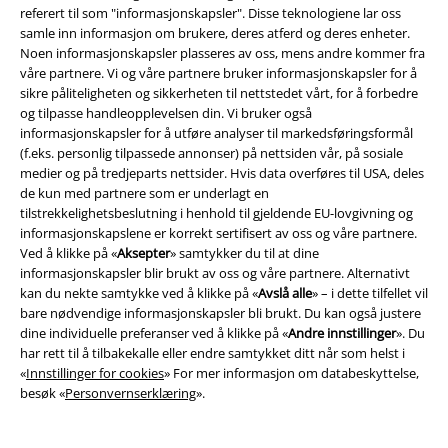
referert til som "informasjonskapsler". Disse teknologiene lar oss
samle inn informasjon om brukere, deres atferd og deres enheter.
Noen informasjonskapsler plasseres av oss, mens andre kommer fra
våre partnere. Vi og våre partnere bruker informasjonskapsler for å
sikre påliteligheten og sikkerheten til nettstedet vårt, for å forbedre
og tilpasse handleopplevelsen din. Vi bruker også
informasjonskapsler for å utføre analyser til markedsføringsformål
Community
(f.eks. personlig tilpassede annonser) på nettsiden vår, på sosiale
medier og på tredjeparts nettsider. Hvis data overføres til USA, deles
de kun med partnere som er underlagt en
tilstrekkelighetsbeslutning i henhold til gjeldende EU-lovgivning og
informasjonskapslene er korrekt sertifisert av oss og våre partnere.
Ved å klikke på «
Aksepter
» samtykker du til at dine
informasjonskapsler blir brukt av oss og våre partnere. Alternativt
kan du nekte samtykke ved å klikke på «
Avslå alle
» – i dette tilfellet vil
bare nødvendige informasjonskapsler bli brukt. Du kan også justere
dine individuelle preferanser ved å klikke på «
Andre innstillinger
». Du
har rett til å tilbakekalle eller endre samtykket ditt når som helst i
Betalingsmåter
«
Innstillinger for cookies
» For mer informasjon om databeskyttelse,
besøk «
Personvernserklæring
».