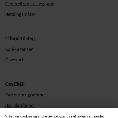
Generell størrelsesguide
Betalingsmåter
Tilbud til deg
Konkurranser
Gavekort
Om EMP
Partnerprogrammer
Bærekraftighet
Vi bruker cookies og andre teknologier på nettsiden vår, samlet