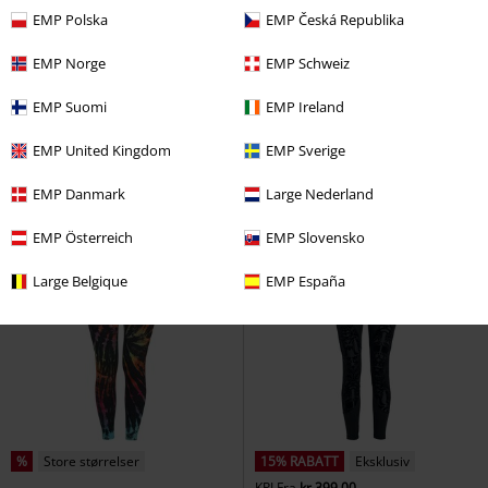
EMP Polska
EMP Česká Republika
14% RABATT
Metalldetaljer
EMP Norge
EMP Schweiz
kr 1.269,00
kr 1.079,00
kr 949,00
Fra
EMP Suomi
EMP Ireland
Anders Trousers
Chemical Black
Pure Vintage Bukser
Brandit
Tøybukse
Cargo-bukser
EMP United Kingdom
EMP Sverige
+2
EMP Danmark
Large Nederland
EMP Österreich
EMP Slovensko
Large Belgique
EMP España
%
Store størrelser
15% RABATT
Eksklusiv
KPI
Fra
kr 399,00