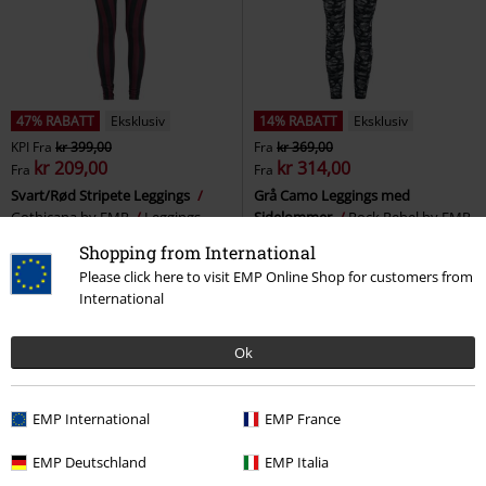
47% RABATT
Eksklusiv
14% RABATT
Eksklusiv
KPI
Fra
kr 399,00
Fra
kr 369,00
kr 209,00
kr 314,00
Fra
Fra
Svart/Rød Stripete Leggings
Grå Camo Leggings med
Gothicana by EMP
Leggings
Sidelommer
Rock Rebel by EMP
Leggings
Shopping from International
+1
Please click here to visit EMP Online Shop for customers from
International
Ok
EMP International
EMP France
EMP Deutschland
EMP Italia