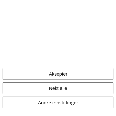
Frakt
EMP App
Her kan du laste ned EMPs nye app helt gratis og ta del i alle de nye
funksjonene og fordelene!
Aksepter
A Warner Music Group Company
Nekt alle
Andre innstillinger