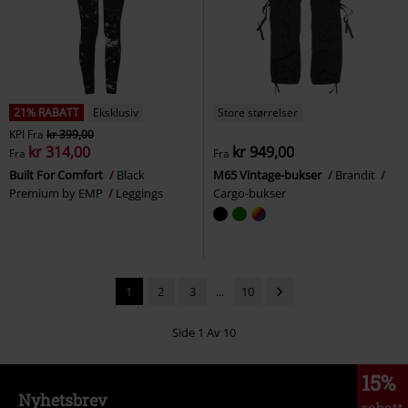
21% RABATT
Eksklusiv
Store størrelser
KPI
Fra
kr 399,00
kr 314,00
kr 949,00
Fra
Fra
Built For Comfort
Black
M65 Vintage-bukser
Brandit
Premium by EMP
Leggings
Cargo-bukser
1
2
3
...
10
Side 1 Av 10
15%
Nyhetsbrev
rabatt