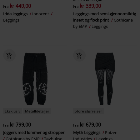
kr 449,00
kr 339,00
Fra
Fra
Irida leggings
Innocent
Leggings med semi-gjennomsiktig
Leggings
insert og flock print
Gothicana
by EMP
Leggings
Eksklusiv
Metalldetaljer
Store størrelser
kr 799,00
kr 679,00
Fra
Fra
Joggers med lommer og stropper
Myth Leggings
Poizen
Gothicana by EMP
Tøybukse
Industries
Leggings