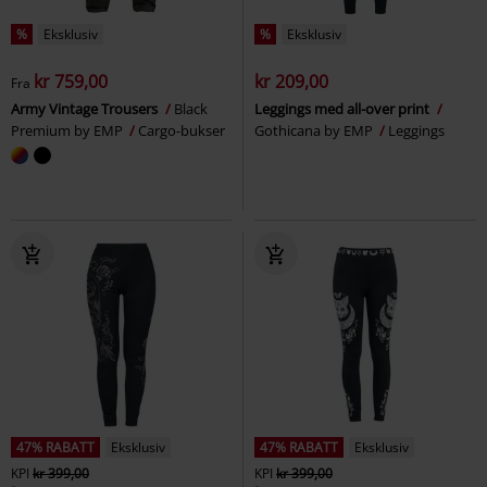
%
Eksklusiv
%
Eksklusiv
kr 759,00
kr 209,00
Fra
Army Vintage Trousers
Black
Leggings med all-over print
Premium by EMP
Cargo-bukser
Gothicana by EMP
Leggings
47% RABATT
Eksklusiv
47% RABATT
Eksklusiv
KPI
kr 399,00
KPI
kr 399,00