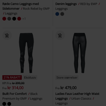
Røde Camo Leggings med
Denim leggings
RED by EMP
Sidelommer
Rock Rebel by EMP
Leggings
Leggings
+1
21% RABATT
Eksklusiv
Store størrelser
KPI
Fra
kr 399,00
kr 314,00
kr 479,00
Fra
Fra
Built For Comfort
Black
Ladies Faux Leather High Waist
Premium by EMP
Leggings
Leggings
Urban Classics
Leggings