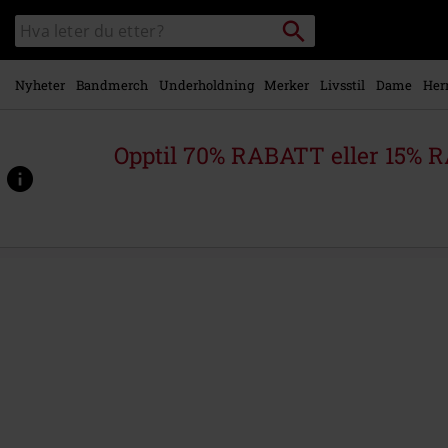
Skipp til
Søk
Søk
hovedinnhold
i
katalogen
Nyheter
Bandmerch
Underholdning
Merker
Livsstil
Dame
Her
Opptil 70% RABATT eller 15% R
https://www.emp-
shop.no/p/the-
immortal/589532St.html