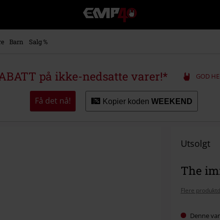
EMP
-
Musikk,
film,
re
Barn
Salg %
TV
og
gaming
ABATT på ikke-nedsatte varer!*
GOD HE
merch
-
Alternativ
Få det nå!
Kopier koden
WEEKEND
mote
Utsolgt
The imm
Flere produktd
Denne vare