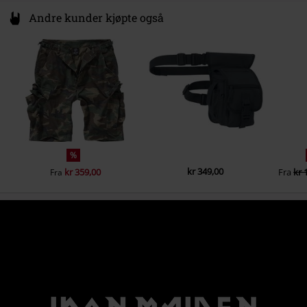
Andre kunder kjøpte også
%
kr 349,00
kr 359,00
Fra
kr 
Fra