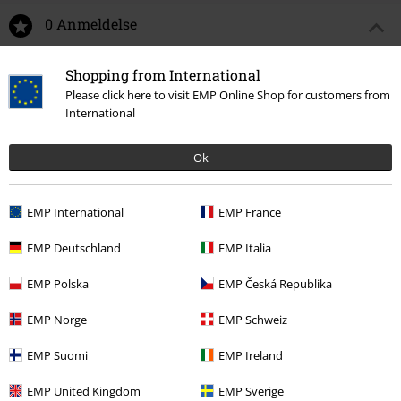
0 Anmeldelse
Fortell oss hva du synes om "The X factor Pocket Print".
Shopping from International
Please click here to visit EMP Online Shop for customers from
Skriv anmeldelse
International
Ok
EMP International
EMP France
EMP Deutschland
EMP Italia
EMP Polska
EMP Česká Republika
EMP Norge
EMP Schweiz
Siste besøk
EMP Suomi
EMP Ireland
EMP United Kingdom
EMP Sverige