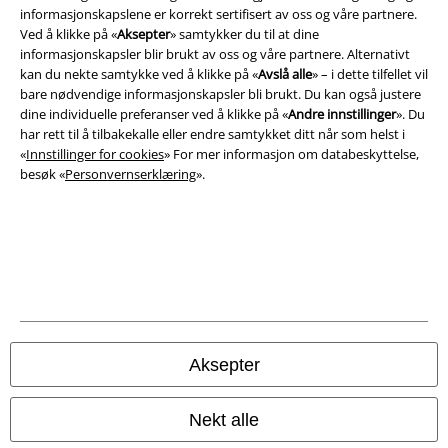
informasjonskapslene er korrekt sertifisert av oss og våre partnere.
Ved å klikke på «
Aksepter
» samtykker du til at dine
informasjonskapsler blir brukt av oss og våre partnere. Alternativt
kan du nekte samtykke ved å klikke på «
Avslå alle
» – i dette tilfellet vil
bare nødvendige informasjonskapsler bli brukt. Du kan også justere
dine individuelle preferanser ved å klikke på «
Andre innstillinger
». Du
har rett til å tilbakekalle eller endre samtykket ditt når som helst i
«
Innstillinger for cookies
» For mer informasjon om databeskyttelse,
besøk «
Personvernserklæring
».
Juridisk informasjon/Vilkår
Vilkår
Impressum
Aksepter
Konfidensialitetserklæring
Nekt alle
Avfallshåndtering og miljøbeskyttelse