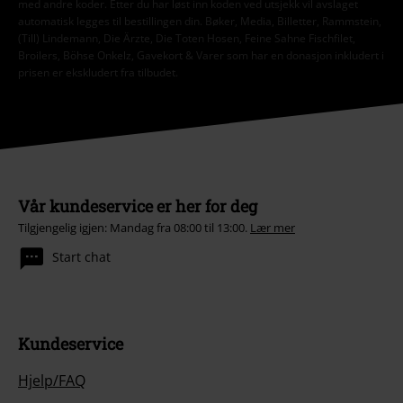
med andre koder. Etter du har løst inn koden ved utsjekk vil avslaget
automatisk legges til bestillingen din. Bøker, Media, Billetter, Rammstein,
(Till) Lindemann, Die Ärzte, Die Toten Hosen, Feine Sahne Fischfilet,
Broilers, Böhse Onkelz, Gavekort & Varer som har en donasjon inkludert i
prisen er ekskludert fra tilbudet.
Vår kundeservice er her for deg
Tilgjengelig igjen: Mandag fra 08:00 til 13:00.
Lær mer
Start chat
Kundeservice
Hjelp/FAQ