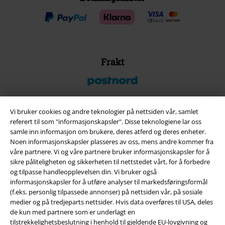
Frakt
Vi bruker cookies og andre teknologier på nettsiden vår, samlet
referert til som "informasjonskapsler". Disse teknologiene lar oss
EMP App
samle inn informasjon om brukere, deres atferd og deres enheter.
Her kan du laste ned EMPs nye app helt gratis og ta del i alle de nye
Noen informasjonskapsler plasseres av oss, mens andre kommer fra
funksjonene og fordelene!
våre partnere. Vi og våre partnere bruker informasjonskapsler for å
sikre påliteligheten og sikkerheten til nettstedet vårt, for å forbedre
og tilpasse handleopplevelsen din. Vi bruker også
informasjonskapsler for å utføre analyser til markedsføringsformål
(f.eks. personlig tilpassede annonser) på nettsiden vår, på sosiale
medier og på tredjeparts nettsider. Hvis data overføres til USA, deles
A Warner Music Group Company
de kun med partnere som er underlagt en
tilstrekkelighetsbeslutning i henhold til gjeldende EU-lovgivning og