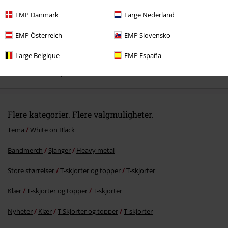
EMP Danmark
Large Nederland
EMP Österreich
EMP Slovensko
Large Belgique
EMP España
kr 369,00
Flere kategorier. Flere valgmuligheter.
Tema
White on Black
Bandmerch
Sjanger
Heavy metal
Store størrelser
T-skjorter og topper
T-skjorter
Klær
T-skjorter og topper
T-skjorter
Nyheter
Klær
T Skjorter og topper
T-skjorter