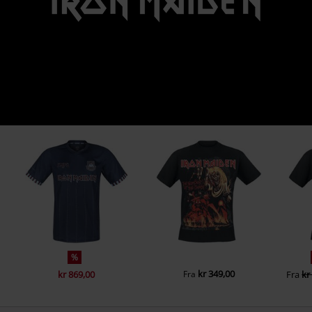
%
kr 349,00
kr 869,00
Fra
Fra
kr