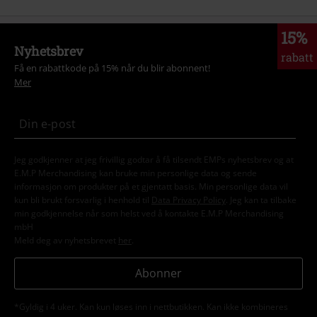
15%
Nyhetsbrev
rabatt
Få en rabattkode på 15% når du blir abonnent!
Mer
Jeg godkjenner at jeg frivillig godtar å få tilsendt EMPs nyhetsbrev og at
E.M.P Merchandising kan bruke min personlige data og sende
informasjon om produkter på et gjentatt basis. Min personlige data vil
kun bli brukt forsvarlig i henhold til
Data Privacy Policy
. Jeg kan ta tilbake
min godkjennelse når som helst ved å kontakte E.M.P Merchandising
mbH
Meld deg av nyhetsbrevet
her
.
Abonner
*Gyldig i 4 uker. Kan kun løses inn i nettbutikken. Kan ikke kombineres