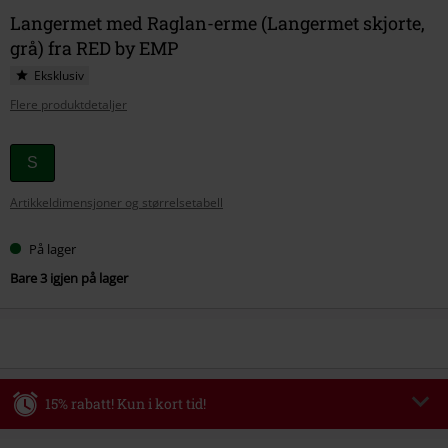
Langermet med Raglan-erme (Langermet skjorte,
grå) fra RED by EMP
Eksklusiv
Flere produktdetaljer
Velg
S
størrelse
Artikkeldimensjoner og størrelsetabell
På lager
Bare 3 igjen på lager
15% rabatt! Kun i kort tid!
Kode
WEEKEND
Kopier koden