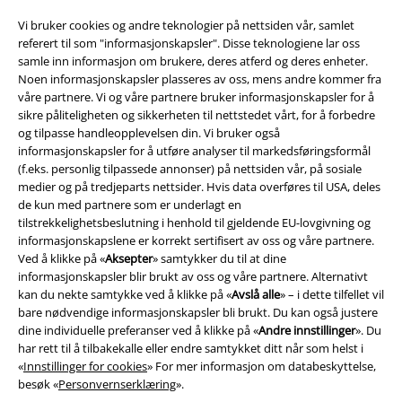
Vi bruker cookies og andre teknologier på nettsiden vår, samlet
Impressum
referert til som "informasjonskapsler". Disse teknologiene lar oss
samle inn informasjon om brukere, deres atferd og deres enheter.
Konfidensialitetserklæring
Noen informasjonskapsler plasseres av oss, mens andre kommer fra
våre partnere. Vi og våre partnere bruker informasjonskapsler for å
Avfallshåndtering og miljøbeskyttelse
sikre påliteligheten og sikkerheten til nettstedet vårt, for å forbedre
og tilpasse handleopplevelsen din. Vi bruker også
informasjonskapsler for å utføre analyser til markedsføringsformål
Samsvarserklæring
(f.eks. personlig tilpassede annonser) på nettsiden vår, på sosiale
medier og på tredjeparts nettsider. Hvis data overføres til USA, deles
Innstillinger for cookies
de kun med partnere som er underlagt en
tilstrekkelighetsbeslutning i henhold til gjeldende EU-lovgivning og
Angre bestilling
informasjonskapslene er korrekt sertifisert av oss og våre partnere.
Ved å klikke på «
Aksepter
» samtykker du til at dine
Alle priser inkluderer moms og skatt.
Frakt er ikke inkludert
.
informasjonskapsler blir brukt av oss og våre partnere. Alternativt
kan du nekte samtykke ved å klikke på «
Avslå alle
» – i dette tilfellet vil
© 1986-2026 E.M.P. Merchandising HGmbH
bare nødvendige informasjonskapsler bli brukt. Du kan også justere
dine individuelle preferanser ved å klikke på «
Andre innstillinger
». Du
har rett til å tilbakekalle eller endre samtykket ditt når som helst i
«
Innstillinger for cookies
» For mer informasjon om databeskyttelse,
besøk «
Personvernserklæring
».
EMP Online Shops