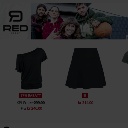
17% RABATT
%
KPI
Fra
kr 299,00
kr 314,00
kr 246,00
Fra