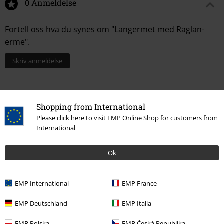
0 Anmeldelse
Fortell oss hva du synes om "Langermet med Raglan-
erme".
Skriv anmeldelse
Shopping from International
Please click here to visit EMP Online Shop for customers from
International
Ok
EMP International
EMP France
Flere kategorier. Flere valgmuligheter.
Store størrelser
Herre
Langermede trøyer
EMP Deutschland
EMP Italia
Klesmerker
Klær
Langermede trøyer
EMP Polska
EMP Česká Republika