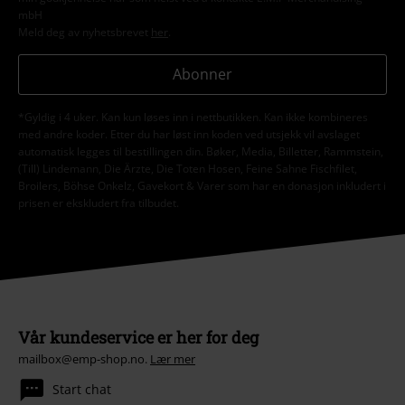
mbH
Meld deg av nyhetsbrevet
her
.
Abonner
*Gyldig i 4 uker. Kan kun løses inn i nettbutikken. Kan ikke kombineres
med andre koder. Etter du har løst inn koden ved utsjekk vil avslaget
automatisk legges til bestillingen din. Bøker, Media, Billetter, Rammstein,
(Till) Lindemann, Die Ärzte, Die Toten Hosen, Feine Sahne Fischfilet,
Broilers, Böhse Onkelz, Gavekort & Varer som har en donasjon inkludert i
prisen er ekskludert fra tilbudet.
Vår kundeservice er her for deg
mailbox@emp-shop.no.
Lær mer
Start chat