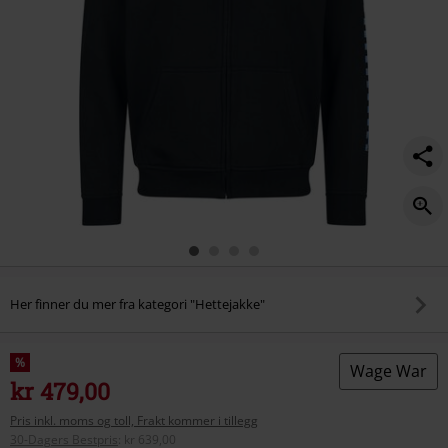
Her finner du mer fra kategori "Hettejakke"
%
Wage War
kr 479,00
Pris inkl. moms og toll, Frakt kommer i tillegg
30-Dagers Bestpris
:
kr 639,00