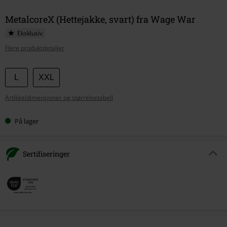
MetalcoreX (Hettejakke, svart) fra Wage War
Eksklusiv
Flere produktdetaljer
Velg
L
XXL
størrelse
Artikkeldimensjoner og størrelsetabell
På lager
Sertifiseringer