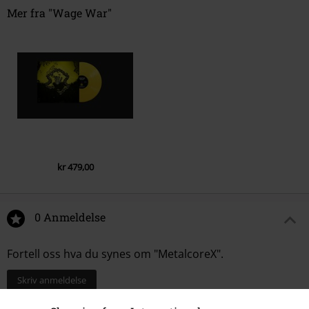
Mer fra "Wage War"
kr 479,00
0 Anmeldelse
Fortell oss hva du synes om "MetalcoreX".
Skriv anmeldelse