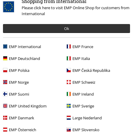
Shopping from International
Please click here to visit EMP Online Shop for customers from
International
Ok
EMP International
EMP France
EMP Deutschland
EMP Italia
Siste besøk
EMP Polska
EMP Česká Republika
EMP Norge
EMP Schweiz
EMP Suomi
EMP Ireland
EMP United Kingdom
EMP Sverige
EMP Danmark
Large Nederland
%
kr 479,00
EMP Österreich
EMP Slovensko