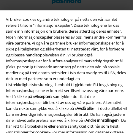
Vi bruker cookies og andre teknologier på nettsiden vår, samlet
referert til som "informasjonskapsler". Disse teknologiene lar oss
EMP App
samle inn informasjon om brukere, deres atferd og deres enheter.
Her kan du laste ned EMPs nye app helt gratis og ta del i alle de nye
Noen informasjonskapsler plasseres av oss, mens andre kommer fra
funksjonene og fordelene!
våre partnere. Vi og våre partnere bruker informasjonskapsler for å
sikre påliteligheten og sikkerheten til nettstedet vårt, for å forbedre
og tilpasse handleopplevelsen din. Vi bruker også
informasjonskapsler for å utføre analyser til markedsføringsformål
(f.eks. personlig tilpassede annonser) på nettsiden vår, på sosiale
medier og på tredjeparts nettsider. Hvis data overføres til USA, deles
A Warner Music Group Company
de kun med partnere som er underlagt en
tilstrekkelighetsbeslutning i henhold til gjeldende EU-lovgivning og
informasjonskapslene er korrekt sertifisert av oss og våre partnere.
Ved å klikke på «
Aksepter
» samtykker du til at dine
informasjonskapsler blir brukt av oss og våre partnere. Alternativt
kan du nekte samtykke ved å klikke på «
Avslå alle
» – i dette tilfellet vil
bare nødvendige informasjonskapsler bli brukt. Du kan også justere
dine individuelle preferanser ved å klikke på «
Andre innstillinger
». Du
har rett til å tilbakekalle eller endre samtykket ditt når som helst i
«
Innstillinger for cookies
» For mer informasjon om databeskyttelse,