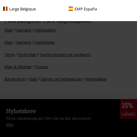
Large Belgique
EMP España
Flere kategorier. Flere valgmuligheter.
Klær
Gensere
Hettejakker
Klær
Gensere
Hetteplagg
Tema
Sorte klær
Svarte gensere og cardigans
Klær & tilbehør
Topper
Bandmerch
Klær
Genser og hettegenser
Hettejakker
15%
Nyhetsbrev
rabatt
Få en rabattkode på 15% når du blir abonnent!
Mer