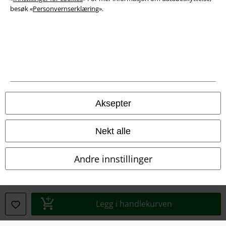
besøk «
Personvernserklæring
».
Juridisk informasjon/Vilkår
Vilkår
Impressum
Aksepter
Konfidensialitetserklæring
Nekt alle
Avfallshåndtering og miljøbeskyttelse
Andre innstillinger
Samsvarserklæring
Innstillinger for cookies
Legg i handlekurven
Angre bestilling