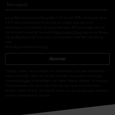
Jeg godkjenner at jeg frivillig godtar å få tilsendt EMPs nyhetsbrev og at
E.M.P Merchandising kan bruke min personlige data og sende
informasjon om produkter på et gjentatt basis. Min personlige data vil
kun bli brukt forsvarlig i henhold til
Data Privacy Policy
. Jeg kan ta tilbake
min godkjennelse når som helst ved å kontakte E.M.P Merchandising
mbH
Meld deg av nyhetsbrevet
her
.
Abonner
*Gyldig i 4 uker. Kan kun løses inn i nettbutikken. Kan ikke kombineres
med andre koder. Etter du har løst inn koden ved utsjekk vil avslaget
automatisk legges til bestillingen din. Bøker, Media, Billetter, Rammstein,
(Till) Lindemann, Die Ärzte, Die Toten Hosen, Feine Sahne Fischfilet,
Broilers, Böhse Onkelz, Gavekort & Varer som har en donasjon inkludert i
prisen er ekskludert fra tilbudet.