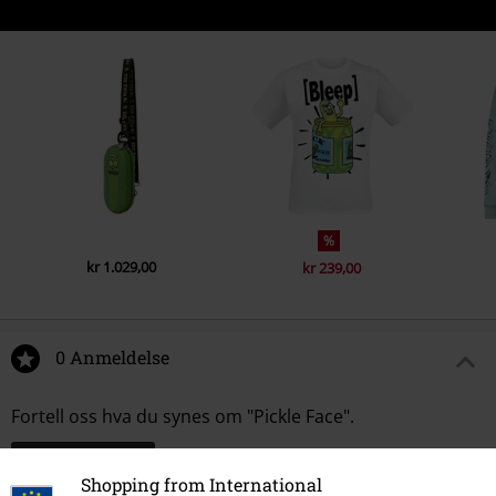
%
kr 1.029,00
kr 239,00
0 Anmeldelse
Fortell oss hva du synes om "Pickle Face".
Skriv anmeldelse
Shopping from International