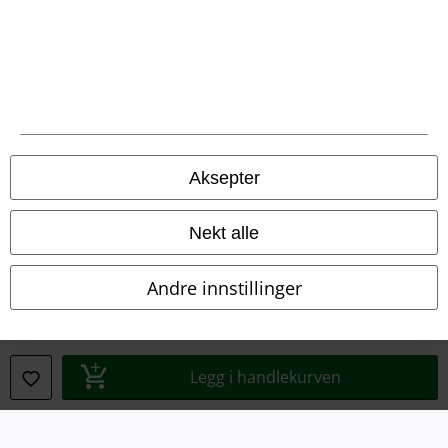
Juridisk informasjon/Vilkår
Vilkår
Aksepter
Impressum
Nekt alle
Konfidensialitetserklæring
Avfallshåndtering og miljøbeskyttelse
Andre innstillinger
Samsvarserklæring
Innstillinger for cookies
Legg i handlekurven
Angre bestilling