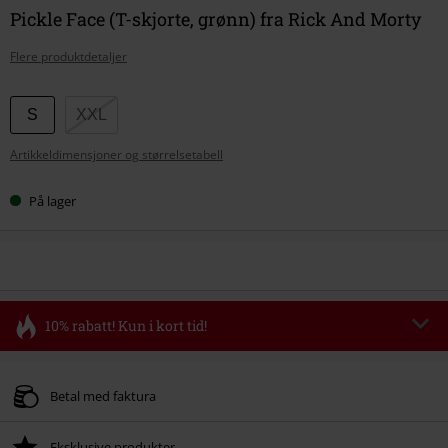
Pickle Face (T-skjorte, grønn) fra Rick And Morty
Flere produktdetaljer
Velg
S
XXL
størrelse
Artikkeldimensjoner og størrelsetabell
På lager
10% rabatt! Kun i kort tid!
Kode
FLASH
Kopier koden
Gyldig fram til 11/08/2026
Betal med faktura
Kun på nett. Minimums ordreverdi 699 kr.
Eksklusive produkter