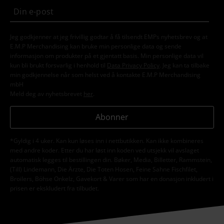
Jeg godkjenner at jeg frivillig godtar å få tilsendt EMPs nyhetsbrev og at
E.M.P Merchandising kan bruke min personlige data og sende
informasjon om produkter på et gjentatt basis. Min personlige data vil
kun bli brukt forsvarlig i henhold til
Data Privacy Policy
. Jeg kan ta tilbake
min godkjennelse når som helst ved å kontakte E.M.P Merchandising
mbH
Meld deg av nyhetsbrevet
her
.
Abonner
*Gyldig i 4 uker. Kan kun løses inn i nettbutikken. Kan ikke kombineres
med andre koder. Etter du har løst inn koden ved utsjekk vil avslaget
automatisk legges til bestillingen din. Bøker, Media, Billetter, Rammstein,
(Till) Lindemann, Die Ärzte, Die Toten Hosen, Feine Sahne Fischfilet,
Broilers, Böhse Onkelz, Gavekort & Varer som har en donasjon inkludert i
prisen er ekskludert fra tilbudet.