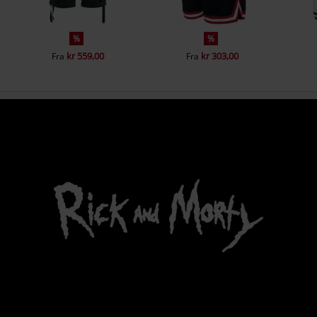
%
%
kr 559,00
kr 303,00
Fra
Fra