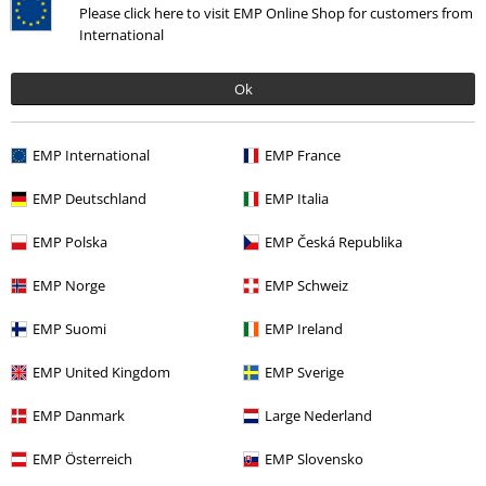
Please click here to visit EMP Online Shop for customers from
International
Ok
EMP International
EMP France
EMP Deutschland
EMP Italia
Siste besøk
EMP Polska
EMP Česká Republika
EMP Norge
EMP Schweiz
EMP Suomi
EMP Ireland
EMP United Kingdom
EMP Sverige
EMP Danmark
Large Nederland
EMP Österreich
EMP Slovensko
kr 369,00