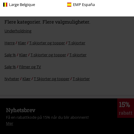
Large Belgique
EMP España
Flere kategorier. Flere valgmuligheter.
Underholdning
Herre
Klær
T-skjorter og topper
T-skjorter
Salg %
Klær
T-skjorter og topper
T-skjorter
Salg %
Filmer og TV
Nyheter
Klær
T Skjorter og topper
T-skjorter
15%
Nyhetsbrev
rabatt
Få en rabattkode på 15% når du blir abonnent!
Mer