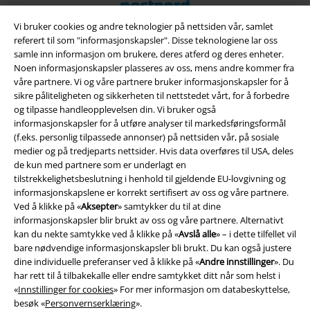
Vi bruker cookies og andre teknologier på nettsiden vår, samlet
referert til som "informasjonskapsler". Disse teknologiene lar oss
samle inn informasjon om brukere, deres atferd og deres enheter.
EMP App
Noen informasjonskapsler plasseres av oss, mens andre kommer fra
våre partnere. Vi og våre partnere bruker informasjonskapsler for å
Her kan du laste ned EMPs nye app helt gratis og ta del i alle de nye
sikre påliteligheten og sikkerheten til nettstedet vårt, for å forbedre
funksjonene og fordelene!
og tilpasse handleopplevelsen din. Vi bruker også
informasjonskapsler for å utføre analyser til markedsføringsformål
(f.eks. personlig tilpassede annonser) på nettsiden vår, på sosiale
medier og på tredjeparts nettsider. Hvis data overføres til USA, deles
de kun med partnere som er underlagt en
tilstrekkelighetsbeslutning i henhold til gjeldende EU-lovgivning og
A Warner Music Group Company
informasjonskapslene er korrekt sertifisert av oss og våre partnere.
Ved å klikke på «
Aksepter
» samtykker du til at dine
informasjonskapsler blir brukt av oss og våre partnere. Alternativt
kan du nekte samtykke ved å klikke på «
Avslå alle
» – i dette tilfellet vil
bare nødvendige informasjonskapsler bli brukt. Du kan også justere
dine individuelle preferanser ved å klikke på «
Andre innstillinger
». Du
har rett til å tilbakekalle eller endre samtykket ditt når som helst i
«
Innstillinger for cookies
» For mer informasjon om databeskyttelse,
besøk «
Personvernserklæring
».