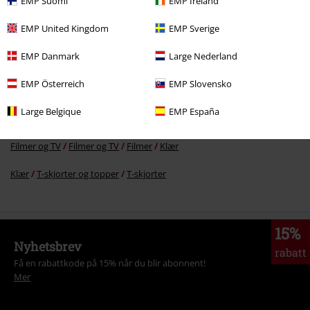
EMP Suomi
EMP Ireland
EMP United Kingdom
EMP Sverige
Flere kategorier. Flere valgmuligheter.
EMP Danmark
Large Nederland
Filmer og TV
Disney
Filmer og TV
Bambi
Klær
T-skjorter
EMP Österreich
EMP Slovensko
Filmer og TV
Klær
T-skjorter og topper
T-skjorter
Large Belgique
EMP España
Klær & tilbehør
Topper
T-skjorter
Filmer og TV
Filmer og TV
Filmer
Klær
Klær
T-skjorter og topper
T-skjorter
15%
Nyhetsbrev
rabatt
Få en rabattkode på 15% når du blir abonnent!
Mer