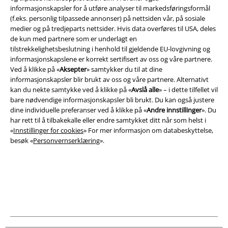
informasjonskapsler for å utføre analyser til markedsføringsformål
(f.eks. personlig tilpassede annonser) på nettsiden vår, på sosiale
medier og på tredjeparts nettsider. Hvis data overføres til USA, deles
de kun med partnere som er underlagt en
tilstrekkelighetsbeslutning i henhold til gjeldende EU-lovgivning og
Juridisk informasjon/Vilkår
informasjonskapslene er korrekt sertifisert av oss og våre partnere.
Vilkår
Ved å klikke på «
Aksepter
» samtykker du til at dine
informasjonskapsler blir brukt av oss og våre partnere. Alternativt
kan du nekte samtykke ved å klikke på «
Avslå alle
» – i dette tilfellet vil
Impressum
bare nødvendige informasjonskapsler bli brukt. Du kan også justere
dine individuelle preferanser ved å klikke på «
Andre innstillinger
». Du
Konfidensialitetserklæring
har rett til å tilbakekalle eller endre samtykket ditt når som helst i
«
Innstillinger for cookies
» For mer informasjon om databeskyttelse,
Avfallshåndtering og miljøbeskyttelse
besøk «
Personvernserklæring
».
Samsvarserklæring
Innstillinger for cookies
Angre bestilling
Alle priser inkluderer moms og skatt.
Frakt er ikke inkludert
.