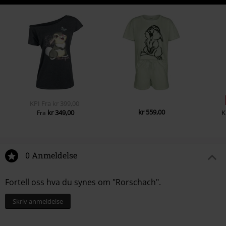
KPI
Fra
kr 399,00
kr 559,00
kr 349,00
K
Fra
0 Anmeldelse
Fortell oss hva du synes om "Rorschach".
Skriv anmeldelse