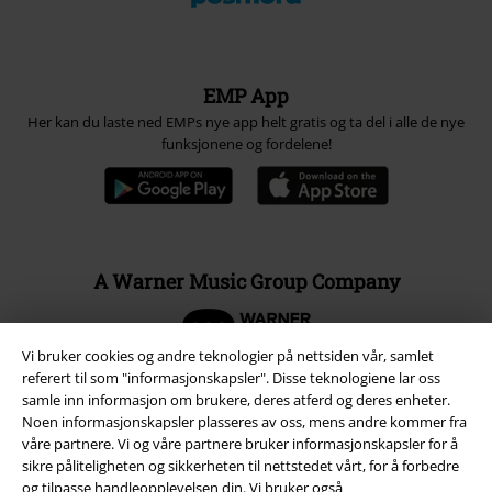
EMP App
Her kan du laste ned EMPs nye app helt gratis og ta del i alle de nye
funksjonene og fordelene!
A Warner Music Group Company
Vi bruker cookies og andre teknologier på nettsiden vår, samlet
referert til som "informasjonskapsler". Disse teknologiene lar oss
samle inn informasjon om brukere, deres atferd og deres enheter.
Noen informasjonskapsler plasseres av oss, mens andre kommer fra
våre partnere. Vi og våre partnere bruker informasjonskapsler for å
sikre påliteligheten og sikkerheten til nettstedet vårt, for å forbedre
og tilpasse handleopplevelsen din. Vi bruker også