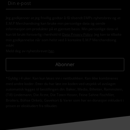
Jeg godkjenner at jeg frivillig godtar å få tilsendt EMPs nyhetsbrev og at
E.M.P Merchandising kan bruke min personlige data og sende
informasjon om produkter på et gjentatt basis. Min personlige data vil
kun bli brukt forsvarlig i henhold til
Data Privacy Policy
. Jeg kan ta tilbake
min godkjennelse når som helst ved å kontakte E.M.P Merchandising
mbH
Meld deg av nyhetsbrevet
her
.
Abonner
*Gyldig i 4 uker. Kan kun løses inn i nettbutikken. Kan ikke kombineres
med andre koder. Etter du har løst inn koden ved utsjekk vil avslaget
automatisk legges til bestillingen din. Bøker, Media, Billetter, Rammstein,
(Till) Lindemann, Die Ärzte, Die Toten Hosen, Feine Sahne Fischfilet,
Broilers, Böhse Onkelz, Gavekort & Varer som har en donasjon inkludert i
prisen er ekskludert fra tilbudet.