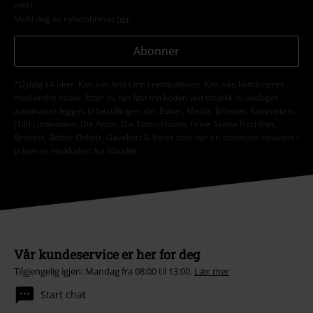
mbH
Meld deg av nyhetsbrevet
her
.
Abonner
*Gyldig i 4 uker. Kan kun løses inn i nettbutikken. Kan ikke kombineres
med andre koder. Etter du har løst inn koden ved utsjekk vil avslaget
automatisk legges til bestillingen din. Bøker, Media, Billetter, Rammstein,
(Till) Lindemann, Die Ärzte, Die Toten Hosen, Feine Sahne Fischfilet,
Broilers, Böhse Onkelz, Gavekort & Varer som har en donasjon inkludert i
prisen er ekskludert fra tilbudet.
Vår kundeservice er her for deg
Tilgjengelig igjen: Mandag fra 08:00 til 13:00.
Lær mer
Start chat