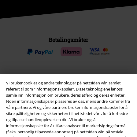
Betalingsmåter
Frakt
Vi bruker cookies og andre teknologier på nettsiden vår, samlet
referert til som "informasjonskapsler". Disse teknologiene lar oss
samle inn informasjon om brukere, deres atferd og deres enheter.
Noen informasjonskapsler plasseres av oss, mens andre kommer fra
våre partnere. Vi og våre partnere bruker informasjonskapsler for å
sikre påliteligheten og sikkerheten til nettstedet vårt, for å forbedre
EMP App
og tilpasse handleopplevelsen din. Vi bruker også
Her kan du laste ned EMPs nye app helt gratis og ta del i alle de nye
informasjonskapsler for å utføre analyser til markedsføringsformål
funksjonene og fordelene!
(f.eks. personlig tilpassede annonser) på nettsiden vår, på sosiale