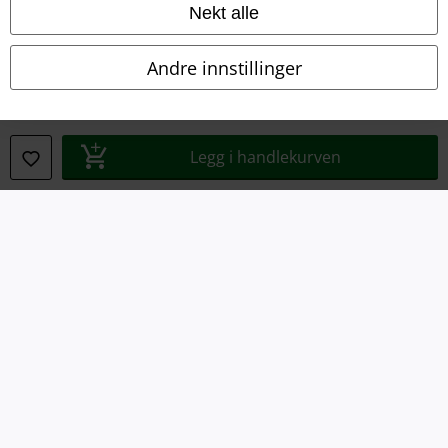
Nekt alle
Impressum
Andre innstillinger
Konfidensialitetserklæring
Avfallshåndtering og miljøbeskyttelse
Legg i handlekurven
Samsvarserklæring
Innstillinger for cookies
Angre bestilling
Alle priser inkluderer moms og skatt.
Frakt er ikke inkludert
.
© 1986-2026 E.M.P. Merchandising HGmbH
EMP Online Shops