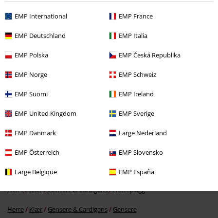
EMP International
EMP France
Siste besøk
EMP Deutschland
EMP Italia
EMP Polska
EMP Česká Republika
EMP Norge
EMP Schweiz
EMP Suomi
EMP Ireland
EMP United Kingdom
EMP Sverige
EMP Danmark
Large Nederland
kr 869,00
Fra
EMP Österreich
EMP Slovensko
Large Belgique
EMP España
Flere kategorier. Flere valgmuligheter.
Herre
Klær
Gensere & Cardigans
Hetteplagg
Herre
Klær
Gensere & Cardigans
Gensere