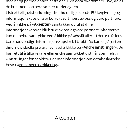
medier og på tredjeparts nettsider. Hvis data overføres til USA, deles
de kun med partnere som er underlagt en
tilstrekkelighetsbeslutning i henhold til gjeldende EU-lovgivning og
informasjonskapslene er korrekt sertifisert av oss og våre partnere.
Ved å klikke på «
Aksepter
» samtykker du til at dine
informasjonskapsler blir brukt av oss og våre partnere. Alternativt
A Warner Music Group Company
kan du nekte samtykke ved å klikke på «
Avslå alle
» – i dette tilfellet vil
bare nødvendige informasjonskapsler bli brukt. Du kan også justere
dine individuelle preferanser ved å klikke på «
Andre innstillinger
». Du
har rett til å tilbakekalle eller endre samtykket ditt når som helst i
«
Innstillinger for cookies
» For mer informasjon om databeskyttelse,
besøk «
Personvernserklæring
».
Juridisk informasjon/Vilkår
Aksepter
Vilkår