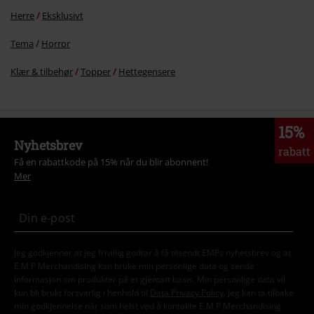
Herre
Eksklusivt
Tema
Horror
Klær & tilbehør
Topper
Hettegensere
15%
Nyhetsbrev
rabatt
Få en rabattkode på 15% når du blir abonnent!
Mer
Jeg godkjenner at jeg frivillig godtar å få tilsendt EMPs nyhetsbrev og at
E.M.P Merchandising kan bruke min personlige data og sende
informasjon om produkter på et gjentatt basis. Min personlige data vil
kun bli brukt forsvarlig i henhold til
Data Privacy Policy
. Jeg kan ta tilbake
min godkjennelse når som helst ved å kontakte E.M.P Merchandising