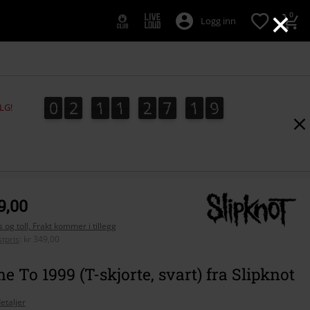
×
0
Logg inn
0
2
1
1
2
7
1
8
0
2
1
1
2
7
1
8
2
9
LG!
9,00
 og toll, Frakt kommer i tillegg
tpris
:
kr 349,00
 To 1999 (T-skjorte, svart) fra Slipknot
etaljer