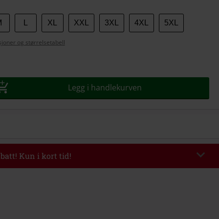
M
L
XL
XXL
3XL
4XL
5XL
se
joner og størrelsetabell
Legg i handlekurven
batt! Kun i kort tid!
EKEND
Kopier koden
l 09/08/2026
Minimums ordreverdi 699 kr.
evet inn koden, vil rabatten automatisk bli trukket fra i handlekurven.