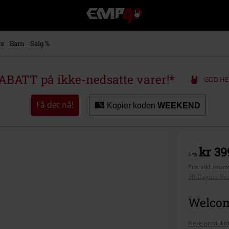
EMP
-
Musikk,
film,
re
Barn
Salg %
TV
og
gaming
ABATT på ikke-nedsatte varer!*
GOD HE
merch
-
Alternativ
Få det nå!
Kopier koden
WEEKEND
mote
kr 39
Fra
Pris inkl. moms
30-Dagers Bes
Welcome
Flere produktd