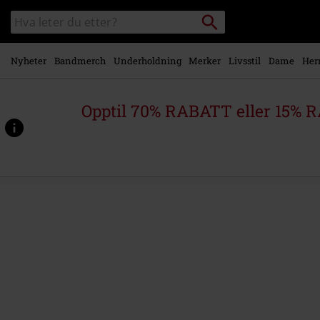
Skipp til
Søk
Søk
hovedinnhold
i
katalogen
Nyheter
Bandmerch
Underholdning
Merker
Livsstil
Dame
Her
Opptil 70% RABATT eller 15% R
https://www.emp-
shop.no/p/welcome-
to-
1999/588762.html